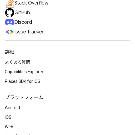
Stack Overflow
GitHub
Discord
Issue Tracker
詳細
よくある質問
Capabilities Explorer
Places SDK for iOS
プラットフォーム
Android
iOS
Web