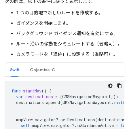
次の例は、以下の条件に従って表示します。
1 つの目的地で新しいルートを作成する。
ガイダンスを開始します。
バックグラウンド ガイダンス通知を有効にする。
ルート沿いの移動をシミュレートする（省略可）。
カメラモードを「追跡」に設定する（省略可）。
Swift
Objective-C
func
startNav
()
{
var
destinations
=
[
GMSNavigationWaypoint
]()
destinations
.
append
(
GMSNavigationWaypoint
.
init
(
p
ti
mapView
.
navigator
?.
setDestinations
(
destinations
)
self
.
mapView
.
navigator
?.
isGuidanceActive
=
tru