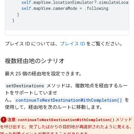
self
.
mapView
.
locationSimulator
?.
simulateLocati
self
.
mapView
.
cameraMode
=
.
following
}
}
プレイス ID については、
プレイス ID
をご覧ください。
複数経由地のシナリオ
最大 25 個の経由地を設定できます。
setDestinations
メソッドは、複数地点を経由するルー
トをサポートしていませ
ん。
continueToNextDestinationWithCompletion()
を
使用して、経由地を次のルートに移動します。
注意:
continueToNextDestinationWithCompletion()
メソッド
を呼び出すと、完了したばかりの目的地が再選択されたように見える、