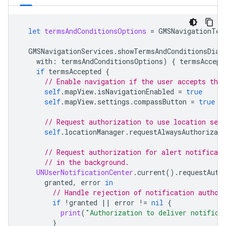
let
termsAndConditionsOptions
=
GMSNavigationTer
GMSNavigationServices
.
showTermsAndConditionsDial
with
:
termsAndConditionsOptions
)
{
termsAccept
if
termsAccepted
{
// Enable navigation if the user accepts the
self
.
mapView
.
isNavigationEnabled
=
true
self
.
mapView
.
settings
.
compassButton
=
true
// Request authorization to use location serv
self
.
locationManager
.
requestAlwaysAuthorizati
// Request authorization for alert notificati
// in the background.
UNUserNotificationCenter
.
current
().
requestAuth
granted
,
error
in
// Handle rejection of notification author
if
!
granted
||
error
!=
nil
{
print
(
"Authorization to deliver notifica
}