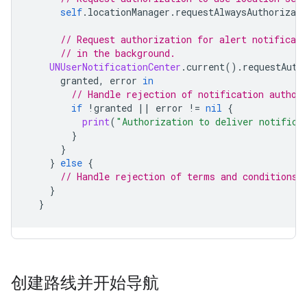
self
.
locationManager
.
requestAlwaysAuthorizati
// Request authorization for alert notificati
// in the background.
UNUserNotificationCenter
.
current
().
requestAuth
granted
,
error
in
// Handle rejection of notification author
if
!
granted
||
error
!=
nil
{
print
(
"Authorization to deliver notifica
}
}
}
else
{
// Handle rejection of terms and conditions.
}
}
创建路线并开始导航