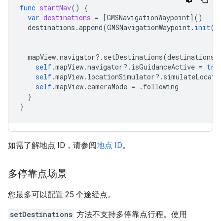
func
startNav
()
{
var
destinations
=
[
GMSNavigationWaypoint
]()
destinations
.
append
(
GMSNavigationWaypoint
.
init
(
p
ti
mapView
.
navigator
?.
setDestinations
(
destinations
)
self
.
mapView
.
navigator
?.
isGuidanceActive
=
tru
self
.
mapView
.
locationSimulator
?.
simulateLocati
self
.
mapView
.
cameraMode
=
.
following
}
}
如需了解地点 ID，请参阅
地点 ID
。
多停靠点场景
您最多可以配置 25 个途经点。
setDestinations
方法不支持多停靠点行程。使用