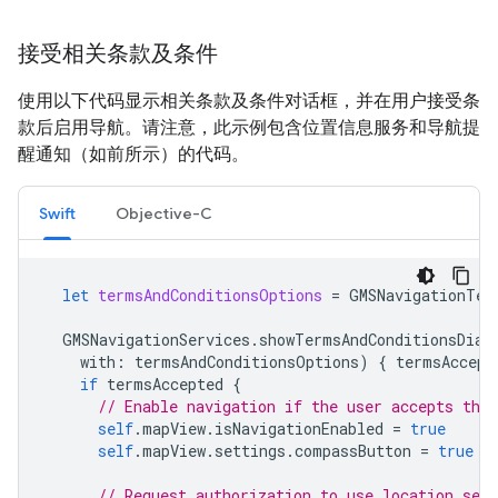
接受相关条款及条件
使用以下代码显示相关条款及条件对话框，并在用户接受条
款后启用导航。请注意，此示例包含位置信息服务和导航提
醒通知（如前所示）的代码。
Swift
Objective-C
let
termsAndConditionsOptions
=
GMSNavigationTer
GMSNavigationServices
.
showTermsAndConditionsDial
with
:
termsAndConditionsOptions
)
{
termsAccept
if
termsAccepted
{
// Enable navigation if the user accepts the
self
.
mapView
.
isNavigationEnabled
=
true
self
.
mapView
.
settings
.
compassButton
=
true
// Request authorization to use location serv