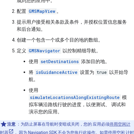
成到您的应用中。
配置
GMSMapView
。
提示用户接受相关条款及条件，并授权位置信息服务
和后台通知。
创建一个包含一个或多个目的地的数组。
定义
GMSNavigator
以控制精细导航。
使用
setDestinations
添加目的地。
将
isGuidanceActive
设置为
true
以开始导
航。
使用
simulateLocationsAlongExistingRoute
模
拟车辆沿路线行驶的进度，以便测试、 调试和
演示您的应用。
注意
：为防止屏幕在导航时变暗或关闭，您的 应用必须
停用空闲计
时器
， 因为 Navigation SDK 不会为您执行此操作。如需停用空闲 计时