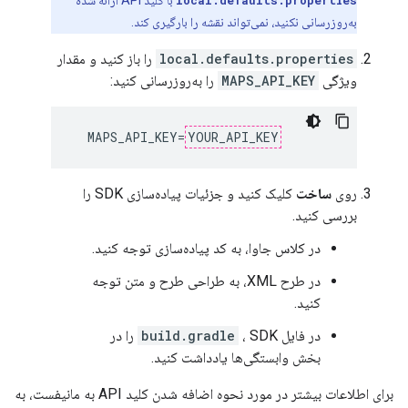
local.defaults.properties
با کلید API ارائه شده
به‌روزرسانی نکنید، نمی‌تواند نقشه را بارگیری کند.
local.defaults.properties
را باز کنید و مقدار
ویژگی
MAPS_API_KEY
را به‌روزرسانی کنید:
  MAPS_API_KEY=
YOUR_API_KEY
روی
ساخت
کلیک کنید و جزئیات پیاده‌سازی SDK را
بررسی کنید.
در کلاس جاوا، به کد پیاده‌سازی توجه کنید.
در طرح XML، به طراحی طرح و متن توجه
کنید.
در فایل
build.gradle
، SDK را در
بخش وابستگی‌ها یادداشت کنید.
برای اطلاعات بیشتر در مورد نحوه اضافه شدن کلید API به مانیفست، به