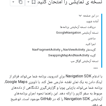
نسخه ی نمایشی را امتحان کنید
در این صفحه
آماده شوید
دریافت نسخه آزمایشی برنامه‌ها
نسخه آزمایشی GoogleNavigation
ساختن
اجرا کنید
گزینه‌های NavViewActivity و NavFragmentActivity
گزینه SwappingMapAndNavActivity
نسخه آزمایشی گوگل مپ
با ادغام Navigation SDK برای اندروید، برنامه شما می‌تواند فراتر از
لینک دادن به یک نمای نقشه خارجی عمل کند. با ناوبری Google Maps،
برنامه شما می‌تواند بازیابی پویا و گزارش‌گیری تک‌نگاهی از داده‌های
مربوط به سفر کاربر را ارائه دهد. این راهنما نحوه اجرای برنامه‌های
آزمایشی Navigation SDK را که در GitHub موجود است، توضیح
می‌دهد.