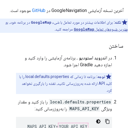
آخرین نسخه آزمایشی GoogleNavigation در
GitHub
موجود است.
نکته:
برای اطلاعات بیشتر در مورد تعامل با شیء
GoogleMap
در برنامه خود،
به
بهترین شیوه‌های تعامل
GoogleMap
مراجعه کنید.
ساختن
در
اندروید استودیو
، برنامه‌ی آزمایشی را وارد کنید و
اجازه دهید Gradle اجرا شود.
توجه:
برنامه تا زمانی که local.defaults.properties را با
کلید API ارائه شده به‌روزرسانی نکنید، نقشه را بارگیری نخواهد
کرد.
local.defaults.properties
را باز کنید و مقدار
ویژگی
MAPS_API_KEY
را به‌روزرسانی کنید:
  MAPS_API_KEY=
YOUR_API_KEY