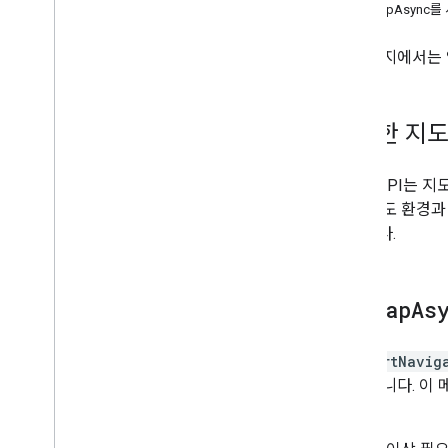
권장사항
getMapAsync
전력 소비 최적화
메모리 관리
이 페이지에서는
모바일 알림 통합
백그라운드 위치 정보 사용
내비게이션 지도 상호작용
동일한 지
Google
Map 상호작용
인스턴스 정리
Maps API는 
Kotlin 버전 호환성 및 이전
이션 지도 환경과 
좋습니다.
청구 및 모니터링
사용량 및 결제
get
Map
As
정책 및 약관
데이터 공개 요건 작성
SupportNavig
이용약관 대화상자 맞춤설정
수 있습니다. 이
정책 및 기여 분석
니다.
서비스 약관