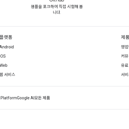
GitHub
샘플을 포크하여 직접 시험해 봅
니다.
플랫폼
제품
Android
영업
iOS
커뮤
Web
유료
웹 서비스
서비
 Platform
Google AI
모든 제품