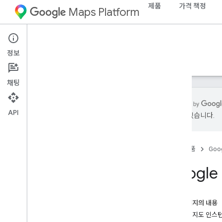
제품
가격 책정
Maps Platform
Android
Navigation SDK for Android
정보
가이드
참조
샘플
리소스
채팅
API
있을 수 있습니다.
지원
지원 옵션
홈
제품
Goog
Navigation SDK FAQ
Google Maps Platform FAQ
Googl
국가 및 지역
최신 소식 받기
출시 노트
이 페이지의 내용
동일한 지도 인스턴