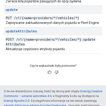
Zwraca listę pojazdów pasujących do opcji żądania.
update
PUT
/
v1
/
{name=providers
/
*
/
vehicles
/
*}
Zapisywanie zaktualizowanych danych pojazdu w Fleet Engine.
update
Attributes
POST
/
v1
/
{name=providers
/
*
/
vehicles
/
*}:update
Attributes
Aktualizuje częściowo atrybuty pojazdu.
Czy te wskazówki były pomocne?
O ile nie stwierdzono inaczej, treść tej strony jest objęta
licencją Creative
Commons – uznanie autorstwa 4.0
, a fragmenty kodu są dostępne na
licencji Apache 2.0
. Szczegółowe informacje na ten temat zawierają
zasady dotyczące witryny Google Developers
. Java jest zastrzeżonym