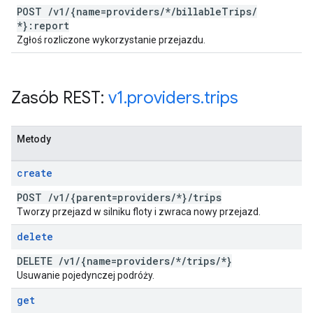
POST
/
v1
/
{name=providers
/
*
/
billable
Trips
/
*}:report
Zgłoś rozliczone wykorzystanie przejazdu.
Zasób REST:
v1
.
providers
.
trips
Metody
create
POST
/
v1
/
{parent=providers
/
*}
/
trips
Tworzy przejazd w silniku floty i zwraca nowy przejazd.
delete
DELETE
/
v1
/
{name=providers
/
*
/
trips
/
*}
Usuwanie pojedynczej podróży.
get