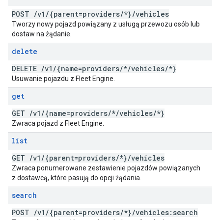
POST
/
v1
/
{parent=providers
/
*}
/
vehicles
Tworzy nowy pojazd powiązany z usługą przewozu osób lub
dostaw na żądanie.
delete
DELETE
/
v1
/
{name=providers
/
*
/
vehicles
/
*}
Usuwanie pojazdu z Fleet Engine.
get
GET
/
v1
/
{name=providers
/
*
/
vehicles
/
*}
Zwraca pojazd z Fleet Engine.
list
GET
/
v1
/
{parent=providers
/
*}
/
vehicles
Zwraca ponumerowane zestawienie pojazdów powiązanych
z dostawcą, które pasują do opcji żądania.
search
POST
/
v1
/
{parent=providers
/
*}
/
vehicles:search