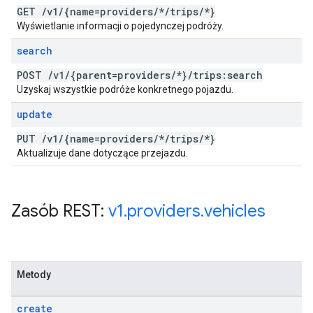
GET
/
v1
/
{name=providers
/
*
/
trips
/
*}
Wyświetlanie informacji o pojedynczej podróży.
search
POST
/
v1
/
{parent=providers
/
*}
/
trips:search
Uzyskaj wszystkie podróże konkretnego pojazdu.
update
PUT
/
v1
/
{name=providers
/
*
/
trips
/
*}
Aktualizuje dane dotyczące przejazdu.
Zasób REST:
v1
.
providers
.
vehicles
Metody
create