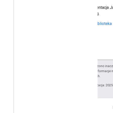
Dokumentacja Ja
Tracking.
Biblioteka
O ile nie stwierdzono inacze
Szczegółowe informacje n
stowarzyszonych.
Ostatnia aktualizacja: 202
Więcej informacji