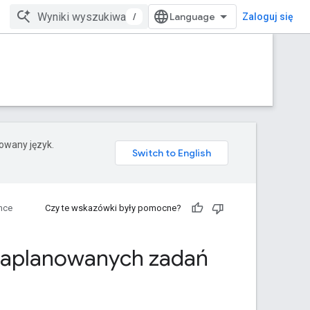
/
Zaloguj się
rowany język.
nce
Czy te wskazówki były pomocne?
 zaplanowanych zadań