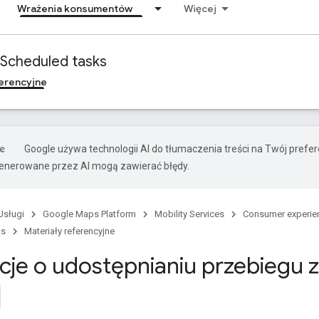
Wrażenia konsumentów
Więcej
Scheduled tasks
ferencyjne
Google używa technologii AI do tłumaczenia treści na Twój prefe
nerowane przez AI mogą zawierać błędy.
Usługi
Google Maps Platform
Mobility Services
Consumer experie
ks
Materiały referencyjne
cje o udostępnianiu przebiegu