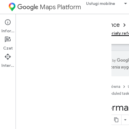
Usługi mobilne
Maps Platform
Mobility Services
Consumer experience
Informacje
Przegląd
Pakiet SDK klienta JavaScript
Materiały re
Czat
Interfejs API
Tłumaczenia wyge
Informacje o zaplanowanych
zadaniach
Przegląd
Strona główna
Scheduled tas
Informa