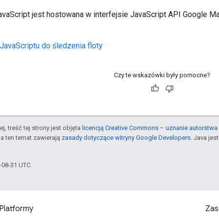
vaScript jest hostowana w interfejsie JavaScript API Google Ma
 JavaScriptu do śledzenia floty
Czy te wskazówki były pomocne?
j, treść tej strony jest objęta
licencją Creative Commons – uznanie autorstwa 
a ten temat zawierają
zasady dotyczące witryny Google Developers
. Java je
5-08-31 UTC.
Platformy
Zas