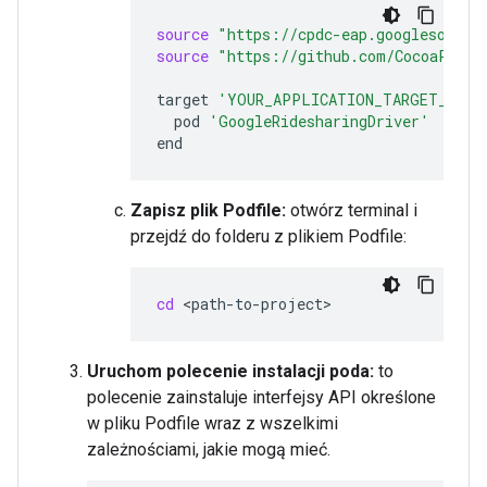
source
"https://cpdc-eap.googlesource
source
"https://github.com/CocoaPods/
target
'YOUR_APPLICATION_TARGET_NAME
pod
'GoogleRidesharingDriver'
Zapisz plik Podfile:
otwórz terminal i
przejdź do folderu z plikiem Podfile:
cd
Uruchom polecenie instalacji poda:
to
polecenie zainstaluje interfejsy API określone
w pliku Podfile wraz z wszelkimi
zależnościami, jakie mogą mieć.