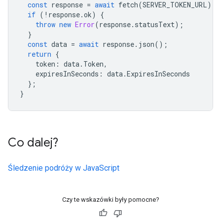
const
response
=
await
fetch
(
SERVER_TOKEN_URL
);
if
(
!
response
.
ok
)
{
throw
new
Error
(
response
.
statusText
);
}
const
data
=
await
response
.
json
();
return
{
token
:
data
.
Token
,
expiresInSeconds
:
data
.
ExpiresInSeconds
};
}
Co dalej?
Śledzenie podróży w JavaScript
Czy te wskazówki były pomocne?