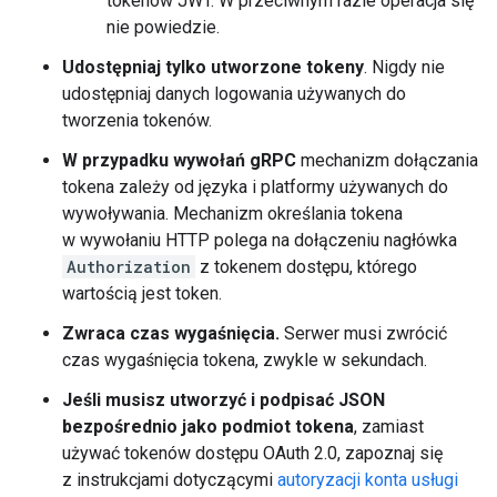
tokenów JWT. W przeciwnym razie operacja się
nie powiedzie.
Udostępniaj tylko utworzone tokeny
. Nigdy nie
udostępniaj danych logowania używanych do
tworzenia tokenów.
W przypadku wywołań gRPC
mechanizm dołączania
tokena zależy od języka i platformy używanych do
wywoływania. Mechanizm określania tokena
w wywołaniu HTTP polega na dołączeniu nagłówka
Authorization
z tokenem dostępu, którego
wartością jest token.
Zwraca czas wygaśnięcia.
Serwer musi zwrócić
czas wygaśnięcia tokena, zwykle w sekundach.
Jeśli musisz utworzyć i podpisać JSON
bezpośrednio jako podmiot tokena
, zamiast
używać tokenów dostępu OAuth 2.0, zapoznaj się
z instrukcjami dotyczącymi
autoryzacji konta usługi