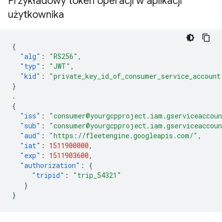
Przykładowy token operacji w aplikacji
użytkownika
{
"alg"
:
"RS256"
,
"typ"
:
"JWT"
,
"kid"
:
"private_key_id_of_consumer_service_account
}
.
{
"iss"
:
"consumer@yourgcpproject.iam.gserviceaccou
"sub"
:
"consumer@yourgcpproject.iam.gserviceaccou
"aud"
:
"https://fleetengine.googleapis.com/"
,
"iat"
:
1511900000
,
"exp"
:
1511903600
,
"authorization"
:
{
"tripid"
:
"trip_54321"
}
}