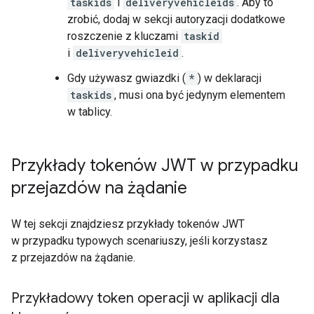
taskids
i
deliveryvehicleids
. Aby to
zrobić, dodaj w sekcji autoryzacji dodatkowe
roszczenie z kluczami
taskid
i
deliveryvehicleid
.
Gdy używasz gwiazdki (
*
) w deklaracji
taskids
, musi ona być jedynym elementem
w tablicy.
Przykłady tokenów JWT w przypadku
przejazdów na żądanie
W tej sekcji znajdziesz przykłady tokenów JWT
w przypadku typowych scenariuszy, jeśli korzystasz
z przejazdów na żądanie.
Przykładowy token operacji w aplikacji dla