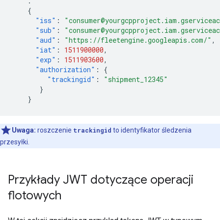
.
{
"iss"
:
"consumer@yourgcpproject.iam.gservicea
"sub"
:
"consumer@yourgcpproject.iam.gservicea
"aud"
:
"https://fleetengine.googleapis.com/"
,
"iat"
:
1511900000
,
"exp"
:
1511903600
,
"authorization"
:
{
"trackingid"
:
"shipment_12345"
}
}
Uwaga:
roszczenie
trackingid
to identyfikator śledzenia
przesyłki.
Przykłady JWT dotyczące operacji
flotowych