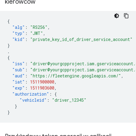
kierowców
{
"alg"
:
"RS256"
,
"typ"
:
"JWT"
,
"kid"
:
"private_key_id_of_driver_service_account"
}
.
{
"iss"
:
"driver@yourgcpproject.iam.gserviceaccount
"sub"
:
"driver@yourgcpproject.iam.gserviceaccount
"aud"
:
"https://fleetengine.googleapis.com/"
,
"iat"
:
1511900000
,
"exp"
:
1511903600
,
"authorization"
:
{
"vehicleid"
:
"driver_12345"
}
}