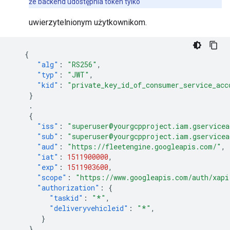
że backend udostępnia token tylko
uwierzytelnionym użytkownikom.
{
"alg"
:
"RS256"
,
"typ"
:
"JWT"
,
"kid"
:
"private_key_id_of_consumer_service_acc
}
.
{
"iss"
:
"superuser@yourgcpproject.iam.gservicea
"sub"
:
"superuser@yourgcpproject.iam.gservicea
"aud"
:
"https://fleetengine.googleapis.com/"
,
"iat"
:
1511900000
,
"exp"
:
1511903600
,
"scope"
:
"https://www.googleapis.com/auth/xapi
"authorization"
:
{
"taskid"
:
"*"
,
"deliveryvehicleid"
:
"*"
,
}
}