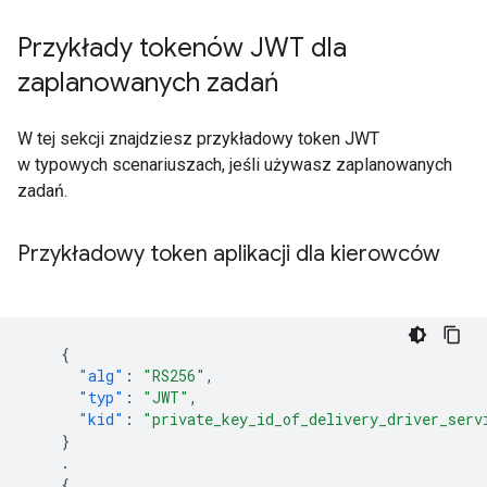
Przykłady tokenów JWT dla
zaplanowanych zadań
W tej sekcji znajdziesz przykładowy token JWT
w typowych scenariuszach, jeśli używasz zaplanowanych
zadań.
Przykładowy token aplikacji dla kierowców
{
"alg"
:
"RS256"
,
"typ"
:
"JWT"
,
"kid"
:
"private_key_id_of_delivery_driver_serv
}
.
{