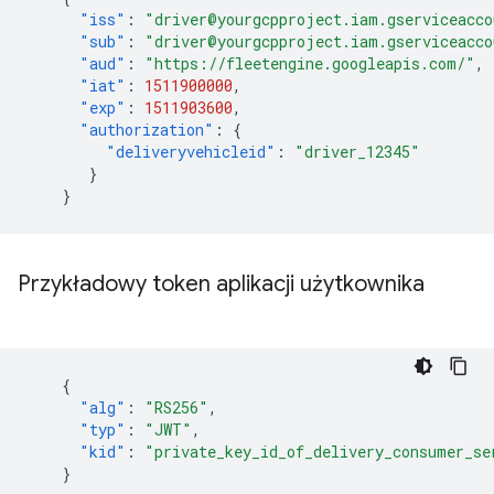
"iss"
:
"driver@yourgcpproject.iam.gserviceacco
"sub"
:
"driver@yourgcpproject.iam.gserviceacco
"aud"
:
"https://fleetengine.googleapis.com/"
,
"iat"
:
1511900000
,
"exp"
:
1511903600
,
"authorization"
:
{
"deliveryvehicleid"
:
"driver_12345"
}
}
Przykładowy token aplikacji użytkownika
{
"alg"
:
"RS256"
,
"typ"
:
"JWT"
,
"kid"
:
"private_key_id_of_delivery_consumer_se
}