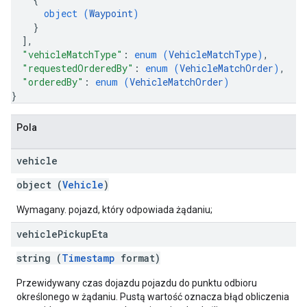
object (
Waypoint
)
}
]
,
"vehicleMatchType"
: 
enum (
VehicleMatchType
)
,
"requestedOrderedBy"
: 
enum (
VehicleMatchOrder
)
,
"orderedBy"
: 
enum (
VehicleMatchOrder
)
}
Pola
vehicle
object (
Vehicle
)
Wymagany. pojazd, który odpowiada żądaniu;
vehicle
Pickup
Eta
string (
Timestamp
format)
Przewidywany czas dojazdu pojazdu do punktu odbioru
określonego w żądaniu. Pustą wartość oznacza błąd obliczenia