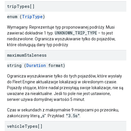
trip
Types[]
enum (
TripType
)
Wymagany. Reprezentuje typ proponowanej podróży. Musi
UNKNOWN_TRIP_TYPE
zawierać dokładnie 1 typ.
– to jest
niedozwolone. Ogranicza wyszukiwanie tylko do pojazdów,
które obsługują dany typ podróży.
maximum
Staleness
string (
Duration
format)
Ogranicza wyszukiwanie tylko do tych pojazdów, które wysłały
do Fleet Engine aktualizacje lokalizacji w określonym czasie.
Pojazdy stojące, które nadal przesyłają swoje lokalizacje, nie są
uważane za nieaktualne. Jeśli to pole nie jest ustawione,
serwer używa domyślnej wartości 5 minut.
Czas w sekundach z maksymalnie 9 miejscami po przecinku,
s
"3.5s"
zakończony literą „
”. Przykład:
.
vehicle
Types[]