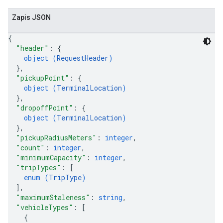
Zapis JSON
{
"header"
: 
{
object (
RequestHeader
)
}
,
"pickupPoint"
: 
{
object (
TerminalLocation
)
}
,
"dropoffPoint"
: 
{
object (
TerminalLocation
)
}
,
"pickupRadiusMeters"
: 
integer
,
"count"
: 
integer
,
"minimumCapacity"
: 
integer
,
"tripTypes"
: 
[
enum (
TripType
)
]
,
"maximumStaleness"
: 
string
,
"vehicleTypes"
: 
[
{