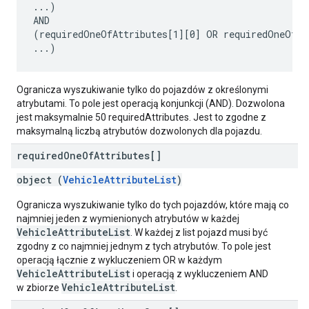
...)

AND

(requiredOneOfAttributes[1][0] OR requiredOneOfAtt
Ogranicza wyszukiwanie tylko do pojazdów z określonymi
atrybutami. To pole jest operacją konjunkcji (AND). Dozwolona
jest maksymalnie 50 requiredAttributes. Jest to zgodne z
maksymalną liczbą atrybutów dozwolonych dla pojazdu.
required
One
Of
Attributes[]
object (
VehicleAttributeList
)
Ogranicza wyszukiwanie tylko do tych pojazdów, które mają co
najmniej jeden z wymienionych atrybutów w każdej
VehicleAttributeList
. W każdej z list pojazd musi być
zgodny z co najmniej jednym z tych atrybutów. To pole jest
operacją łącznie z wykluczeniem OR w każdym
VehicleAttributeList
i operacją z wykluczeniem AND
VehicleAttributeList
w zbiorze
.