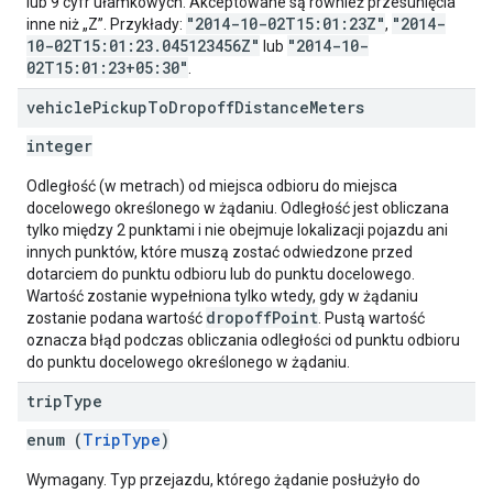
lub 9 cyfr ułamkowych. Akceptowane są również przesunięcia
"2014-10-02T15:01:23Z"
"2014-
inne niż „Z”. Przykłady:
,
10-02T15:01:23.045123456Z"
"2014-10-
lub
02T15:01:23+05:30"
.
vehicle
Pickup
To
Dropoff
Distance
Meters
integer
Odległość (w metrach) od miejsca odbioru do miejsca
docelowego określonego w żądaniu. Odległość jest obliczana
tylko między 2 punktami i nie obejmuje lokalizacji pojazdu ani
innych punktów, które muszą zostać odwiedzone przed
dotarciem do punktu odbioru lub do punktu docelowego.
Wartość zostanie wypełniona tylko wtedy, gdy w żądaniu
dropoffPoint
zostanie podana wartość
. Pustą wartość
oznacza błąd podczas obliczania odległości od punktu odbioru
do punktu docelowego określonego w żądaniu.
trip
Type
enum (
TripType
)
Wymagany. Typ przejazdu, którego żądanie posłużyło do