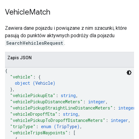
Vehicle
Match
Zawiera dane pojazdu i powiązane z nim szacunki, które
pasują do punktów aktywnych podróży dla pojazdu
SearchVehiclesRequest
.
Zapis JSON
{
"vehicle"
: 
{
object (
Vehicle
)
}
,
"vehiclePickupEta"
: 
string
,
"vehiclePickupDistanceMeters"
: 
integer
,
"vehiclePickupStraightLineDistanceMeters"
: 
integer
,
"vehicleDropoffEta"
: 
string
,
"vehiclePickupToDropoffDistanceMeters"
: 
integer
,
"tripType"
: 
enum (
TripType
)
,
"vehicleTripsWaypoints"
: 
[
{