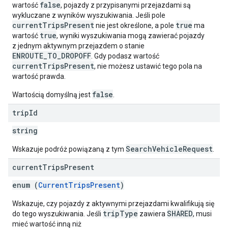
false
wartość
, pojazdy z przypisanymi przejazdami są
wykluczane z wyników wyszukiwania. Jeśli pole
currentTripsPresent
true
nie jest określone, a pole
ma
true
wartość
, wyniki wyszukiwania mogą zawierać pojazdy
z jednym aktywnym przejazdem o stanie
ENROUTE_TO_DROPOFF
. Gdy podasz wartość
currentTripsPresent
, nie możesz ustawić tego pola na
wartość prawda.
false
Wartością domyślną jest
.
trip
Id
string
SearchVehicleRequest
Wskazuje podróż powiązaną z tym
.
current
Trips
Present
enum (
CurrentTripsPresent
)
Wskazuje, czy pojazdy z aktywnymi przejazdami kwalifikują się
tripType
SHARED
do tego wyszukiwania. Jeśli
zawiera
, musi
mieć wartość inną niż