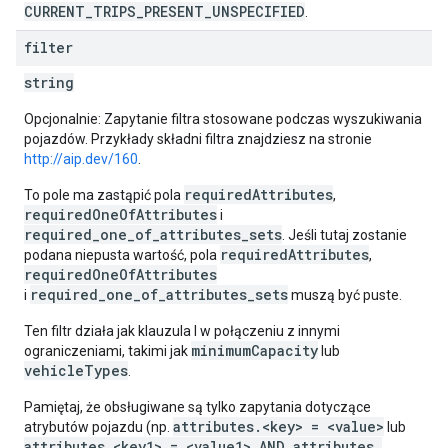
CURRENT_TRIPS_PRESENT_UNSPECIFIED
.
filter
string
Opcjonalnie: Zapytanie filtra stosowane podczas wyszukiwania
pojazdów. Przykłady składni filtra znajdziesz na stronie
http://aip.dev/160
.
requiredAttributes
To pole ma zastąpić pola
,
requiredOneOfAttributes
i
required_one_of_attributes_sets
. Jeśli tutaj zostanie
requiredAttributes
podana niepusta wartość, pola
,
requiredOneOfAttributes
required_one_of_attributes_sets
i
muszą być puste.
Ten filtr działa jak klauzula I w połączeniu z innymi
minimumCapacity
ograniczeniami, takimi jak
lub
vehicleTypes
.
Pamiętaj, że obsługiwane są tylko zapytania dotyczące
attributes.<key> = <value>
atrybutów pojazdu (np.
lub
attributes.<key1> = <value1> AND attributes.