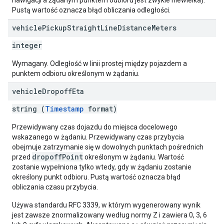
nawigacji a żądanym punktem odbioru jest zwykle niewielka).
Pustą wartość oznacza błąd obliczania odległości.
vehicle
Pickup
Straight
Line
Distance
Meters
integer
Wymagany. Odległość w linii prostej między pojazdem a
punktem odbioru określonym w żądaniu.
vehicle
Dropoff
Eta
string (
Timestamp
format)
Przewidywany czas dojazdu do miejsca docelowego
wskazanego w żądaniu. Przewidywany czas przybycia
obejmuje zatrzymanie się w dowolnych punktach pośrednich
dropoffPoint
przed
określonym w żądaniu. Wartość
zostanie wypełniona tylko wtedy, gdy w żądaniu zostanie
określony punkt odbioru. Pustą wartość oznacza błąd
obliczania czasu przybycia.
Używa standardu RFC 3339, w którym wygenerowany wynik
jest zawsze znormalizowany według normy Z i zawiera 0, 3, 6