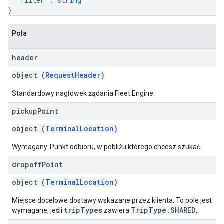
"filter"
: 
string
}
Pola
header
object (
RequestHeader
)
Standardowy nagłówek żądania Fleet Engine.
pickup
Point
object (
TerminalLocation
)
Wymagany. Punkt odbioru, w pobliżu którego chcesz szukać.
dropoff
Point
object (
TerminalLocation
)
Miejsce docelowe dostawy wskazane przez klienta. To pole jest
tripTypes
TripType.SHARED
wymagane, jeśli
zawiera
.