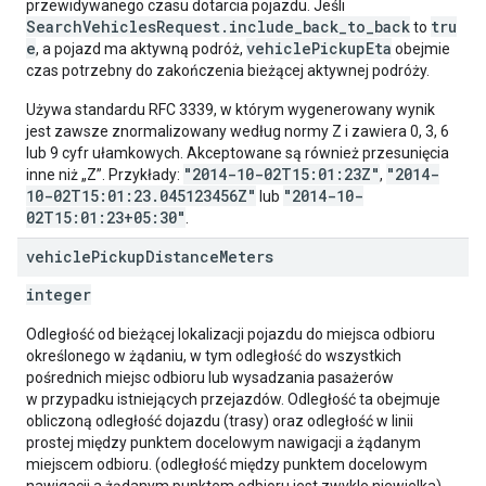
przewidywanego czasu dotarcia pojazdu. Jeśli
SearchVehiclesRequest.include_back_to_back
tru
to
e
vehiclePickupEta
, a pojazd ma aktywną podróż,
obejmie
czas potrzebny do zakończenia bieżącej aktywnej podróży.
Używa standardu RFC 3339, w którym wygenerowany wynik
jest zawsze znormalizowany według normy Z i zawiera 0, 3, 6
lub 9 cyfr ułamkowych. Akceptowane są również przesunięcia
"2014-10-02T15:01:23Z"
"2014-
inne niż „Z”. Przykłady:
,
10-02T15:01:23.045123456Z"
"2014-10-
lub
02T15:01:23+05:30"
.
vehicle
Pickup
Distance
Meters
integer
Odległość od bieżącej lokalizacji pojazdu do miejsca odbioru
określonego w żądaniu, w tym odległość do wszystkich
pośrednich miejsc odbioru lub wysadzania pasażerów
w przypadku istniejących przejazdów. Odległość ta obejmuje
obliczoną odległość dojazdu (trasy) oraz odległość w linii
prostej między punktem docelowym nawigacji a żądanym
miejscem odbioru. (odległość między punktem docelowym