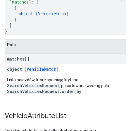
"matches"
: 
[
{
object (
VehicleMatch
)
}
]
}
Pola
matches[]
object (
VehicleMatch
)
Lista pojazdów, które spełniają kryteria
SearchVehiclesRequest
, posortowana według pola
SearchVehiclesRequest.order_by
.
Vehicle
Attribute
List
Typ danych lista-z-list dla atrybutów pojazdu.