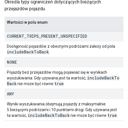
Określa typy ograniczeń dotyczących bieżących
przejazdów pojazdu.
Wartości w polu enum
CURRENT
_
TRIPS
_
PRESENT
_
UNSPECIFIED
Dostępność pojazdów z obecnymi podróżami zależy od pola
include
Back
To
Back
.
NONE
Pojazdy bez przejazdów mogą pojawiać się w wynikach
include
Back
To
wyszukiwania. Gdy używana jest ta wartość,
Back
true
nie może być równe
.
ANY
Wyniki wyszukiwania obejmują pojazdy z maksymalnie
5 bieżącymi podróżami i 10 punktami drogi. Gdy używana jest
include
Back
To
Back
true
ta wartość,
nie może być równe
.