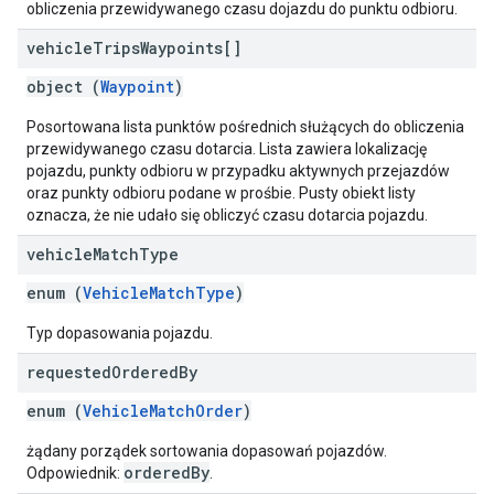
obliczenia przewidywanego czasu dojazdu do punktu odbioru.
vehicle
Trips
Waypoints[]
object (
Waypoint
)
Posortowana lista punktów pośrednich służących do obliczenia
przewidywanego czasu dotarcia. Lista zawiera lokalizację
pojazdu, punkty odbioru w przypadku aktywnych przejazdów
oraz punkty odbioru podane w prośbie. Pusty obiekt listy
oznacza, że nie udało się obliczyć czasu dotarcia pojazdu.
vehicle
Match
Type
enum (
VehicleMatchType
)
Typ dopasowania pojazdu.
requested
Ordered
By
enum (
VehicleMatchOrder
)
żądany porządek sortowania dopasowań pojazdów.
orderedBy
Odpowiednik:
.