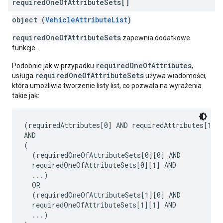
required
One
Of
Attribute
Sets[]
object (
VehicleAttributeList
)
requiredOneOfAttributeSets
zapewnia dodatkowe
funkcje.
requiredOneOfAttributes
Podobnie jak w przypadku
,
requiredOneOfAttributeSets
usługa
używa wiadomości,
która umożliwia tworzenie listy list, co pozwala na wyrażenia
takie jak:
(requiredAttributes[0] AND requiredAttributes[1] A
AND

(

  (requiredOneOfAttributeSets[0][0] AND

  requiredOneOfAttributeSets[0][1] AND

  ...)

  OR

  (requiredOneOfAttributeSets[1][0] AND

  requiredOneOfAttributeSets[1][1] AND

  ...)
