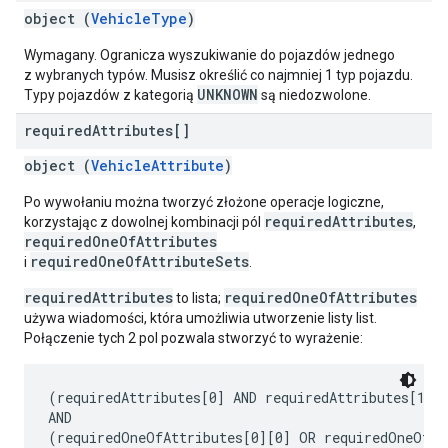
object (
VehicleType
)
Wymagany. Ogranicza wyszukiwanie do pojazdów jednego
z wybranych typów. Musisz określić co najmniej 1 typ pojazdu.
UNKNOWN
Typy pojazdów z kategorią
są niedozwolone.
required
Attributes[]
object (
VehicleAttribute
)
Po wywołaniu można tworzyć złożone operacje logiczne,
requiredAttributes
korzystając z dowolnej kombinacji pól
,
requiredOneOfAttributes
requiredOneOfAttributeSets
i
.
requiredAttributes
requiredOneOfAttributes
to lista;
używa wiadomości, która umożliwia utworzenie listy list.
Połączenie tych 2 pol pozwala stworzyć to wyrażenie:
(requiredAttributes[0] AND requiredAttributes[1] A
AND

(requiredOneOfAttributes[0][0] OR requiredOneOfAtt