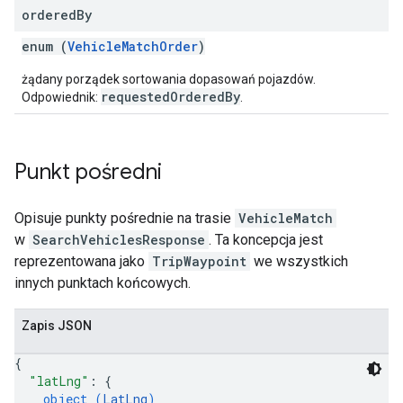
ordered
By
enum (
VehicleMatchOrder
)
żądany porządek sortowania dopasowań pojazdów.
requestedOrderedBy
Odpowiednik:
.
Punkt pośredni
Opisuje punkty pośrednie na trasie
VehicleMatch
w
SearchVehiclesResponse
. Ta koncepcja jest
reprezentowana jako
TripWaypoint
we wszystkich
innych punktach końcowych.
Zapis JSON
{
"latLng"
: 
{
object (
LatLng
)