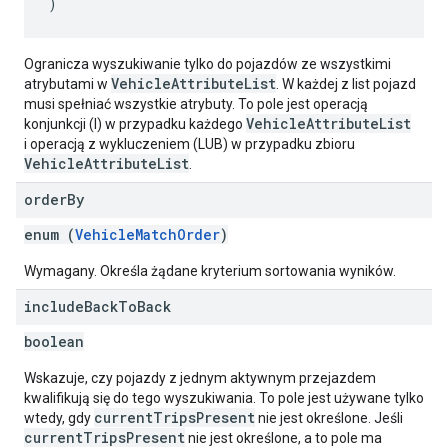
Ogranicza wyszukiwanie tylko do pojazdów ze wszystkimi
VehicleAttributeList
atrybutami w
. W każdej z list pojazd
musi spełniać wszystkie atrybuty. To pole jest operacją
VehicleAttributeList
konjunkcji (I) w przypadku każdego
i operacją z wykluczeniem (LUB) w przypadku zbioru
VehicleAttributeList
.
order
By
enum (
VehicleMatchOrder
)
Wymagany. Określa żądane kryterium sortowania wyników.
include
Back
To
Back
boolean
Wskazuje, czy pojazdy z jednym aktywnym przejazdem
kwalifikują się do tego wyszukiwania. To pole jest używane tylko
currentTripsPresent
wtedy, gdy
nie jest określone. Jeśli
currentTripsPresent
nie jest określone, a to pole ma