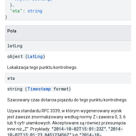
}
,
"eta"
: 
string
}
Pola
lat
Lng
object (
LatLng
)
Lokalizacja tego punktu kontrolnego.
eta
string (
Timestamp
format)
Szacowany czas dotarcia pojazdu do tego punktu kontrolnego.
Używa standardu RFC 3339, w którym wygenerowany wynik
jest zawsze znormalizowany według normy Z i zawiera 0, 3, 6
lub 9 cyfr ułamkowych. Akceptowane są również przesunięcia
"2014-10-02T15:01:23Z"
"2014-
inne niż „Z”. Przykłady:
,
10-02T15:01:23.045123456Z"
"2014-10-
lub