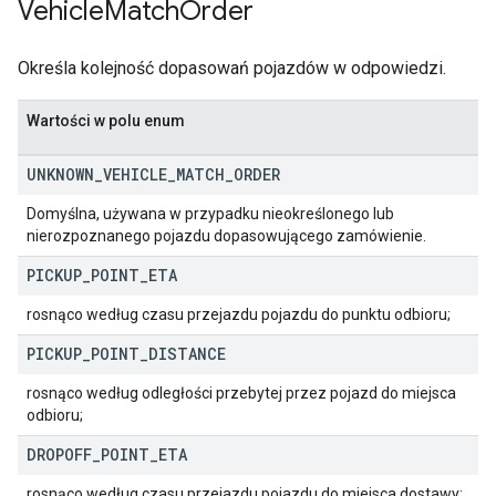
Vehicle
Match
Order
Określa kolejność dopasowań pojazdów w odpowiedzi.
Wartości w polu enum
UNKNOWN
_
VEHICLE
_
MATCH
_
ORDER
Domyślna, używana w przypadku nieokreślonego lub
nierozpoznanego pojazdu dopasowującego zamówienie.
PICKUP
_
POINT
_
ETA
rosnąco według czasu przejazdu pojazdu do punktu odbioru;
PICKUP
_
POINT
_
DISTANCE
rosnąco według odległości przebytej przez pojazd do miejsca
odbioru;
DROPOFF
_
POINT
_
ETA
rosnąco według czasu przejazdu pojazdu do miejsca dostawy;