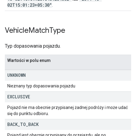
02T15:01:23+05:30"
.
Vehicle
Match
Type
Typ dopasowania pojazdu.
Wartości w polu enum
UNKNOWN
Nieznany typ dopasowania pojazdu
EXCLUSIVE
Pojazd nie ma obecnie przypisanej żadnej podróży i może udać
się do punktu odbioru.
BACK
_
TO
_
BACK
Pojazd jest obecnie przypisany do przejazdu, ale po