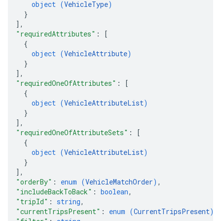
object (
VehicleType
)
}
]
,
"requiredAttributes"
: 
[
{
object (
VehicleAttribute
)
}
]
,
"requiredOneOfAttributes"
: 
[
{
object (
VehicleAttributeList
)
}
]
,
"requiredOneOfAttributeSets"
: 
[
{
object (
VehicleAttributeList
)
}
]
,
"orderBy"
: 
enum (
VehicleMatchOrder
)
,
"includeBackToBack"
: 
boolean
,
"tripId"
: 
string
,
"currentTripsPresent"
: 
enum (
CurrentTripsPresent
)
,