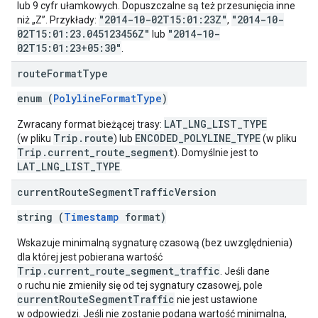
lub 9 cyfr ułamkowych. Dopuszczalne są też przesunięcia inne
"2014-10-02T15:01:23Z"
"2014-10-
niż „Z”. Przykłady:
,
02T15:01:23.045123456Z"
"2014-10-
lub
02T15:01:23+05:30"
.
route
Format
Type
enum (
PolylineFormatType
)
LAT_LNG_LIST_TYPE
Zwracany format bieżącej trasy:
Trip.route
ENCODED_POLYLINE_TYPE
(w pliku
) lub
(w pliku
Trip.current_route_segment
). Domyślnie jest to
LAT_LNG_LIST_TYPE
.
current
Route
Segment
Traffic
Version
string (
Timestamp
format)
Wskazuje minimalną sygnaturę czasową (bez uwzględnienia)
dla której jest pobierana wartość
Trip.current_route_segment_traffic
. Jeśli dane
o ruchu nie zmieniły się od tej sygnatury czasowej, pole
currentRouteSegmentTraffic
nie jest ustawione
w odpowiedzi. Jeśli nie zostanie podana wartość minimalna,