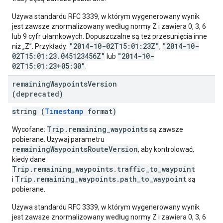
Używa standardu RFC 3339, w którym wygenerowany wynik
jest zawsze znormalizowany według normy Z i zawiera 0, 3, 6
lub 9 cyfr ułamkowych. Dopuszczalne są też przesunięcia inne
"2014-10-02T15:01:23Z"
"2014-10-
niż „Z”. Przykłady:
,
02T15:01:23.045123456Z"
"2014-10-
lub
02T15:01:23+05:30"
.
remaining
Waypoints
Version
(deprecated)
string (
Timestamp
format)
Trip.remaining_waypoints
Wycofane:
są zawsze
pobierane. Używaj parametru
remainingWaypointsRouteVersion
, aby kontrolować,
kiedy dane
Trip.remaining_waypoints.traffic_to_waypoint
Trip.remaining_waypoints.path_to_waypoint
i
są
pobierane.
Używa standardu RFC 3339, w którym wygenerowany wynik
jest zawsze znormalizowany według normy Z i zawiera 0, 3, 6