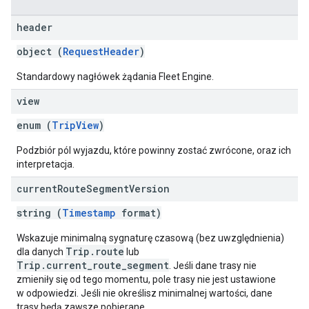
header
object (
RequestHeader
)
Standardowy nagłówek żądania Fleet Engine.
view
enum (
TripView
)
Podzbiór pól wyjazdu, które powinny zostać zwrócone, oraz ich
interpretacja.
current
Route
Segment
Version
string (
Timestamp
format)
Wskazuje minimalną sygnaturę czasową (bez uwzględnienia)
Trip.route
dla danych
lub
Trip.current_route_segment
. Jeśli dane trasy nie
zmieniły się od tego momentu, pole trasy nie jest ustawione
w odpowiedzi. Jeśli nie określisz minimalnej wartości, dane
trasy będą zawsze pobierane.