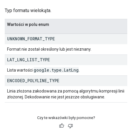
Typ formatu wielokąta.
Wartości w polu enum
UNKNOWN
_
FORMAT
_
TYPE
Format nie został określony lub jest nieznany.
LAT
_
LNG
_
LIST
_
TYPE
google
.
type
.
Lat
Lng
Lista wartości
.
ENCODED
_
POLYLINE
_
TYPE
Linia złożona zakodowana za pomocą algorytmu kompresji linii
złożonej. Dekodowanie nie jest jeszcze obsługiwane.
Czy te wskazówki były pomocne?