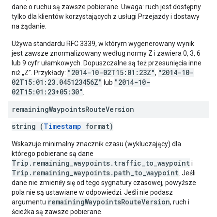
dane o ruchu są zawsze pobierane. Uwaga: ruch jest dostępny
tylko dla klientów korzystających z usługi Przejazdy i dostawy
na żądanie.
Używa standardu RFC 3339, w którym wygenerowany wynik
jest zawsze znormalizowany według normy Z i zawiera 0, 3, 6
lub 9 cyfr ułamkowych. Dopuszczalne są też przesunięcia inne
"2014-10-02T15:01:23Z"
"2014-10-
niż „Z”. Przykłady:
,
02T15:01:23.045123456Z"
"2014-10-
lub
02T15:01:23+05:30"
.
remaining
Waypoints
Route
Version
string (
Timestamp
format)
Wskazuje minimalny znacznik czasu (wykluczający) dla
którego pobierane są dane
Trip.remaining_waypoints.traffic_to_waypoint
i
Trip.remaining_waypoints.path_to_waypoint
. Jeśli
dane nie zmieniły się od tego sygnatury czasowej, powyższe
pola nie są ustawiane w odpowiedzi. Jeśli nie podasz
remainingWaypointsRouteVersion
argumentu
, ruch i
ścieżka są zawsze pobierane.