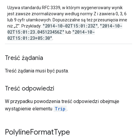
Używa standardu RFC 3339, w którym wygenerowany wynik
jest zawsze znormalizowany według normy Z i zawiera 0, 3, 6
lub 9 cyfr ułamkowych. Dopuszczalne są też przesunięcia inne
"2014-10-02T15:01:23Z"
"2014-10-
niż „Z”. Przykłady:
,
02T15:01:23.045123456Z"
"2014-10-
lub
02T15:01:23+05:30"
.
Treść żądania
Treść żądania musi być pusta.
Treść odpowiedzi
W przypadku powodzenia treść odpowiedzi obejmuje
wystąpienie elementu
Trip
.
Polyline
Format
Type