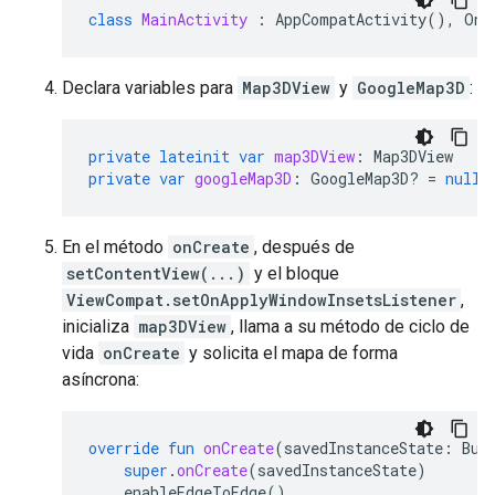
class
MainActivity
:
AppCompatActivity
(),
OnM
Declara variables para
Map3DView
y
GoogleMap3D
:
private
lateinit
var
map3DView
:
Map3DView
private
var
googleMap3D
:
GoogleMap3D? 
=
null
En el método
onCreate
, después de
setContentView(...)
y el bloque
ViewCompat.setOnApplyWindowInsetsListener
,
inicializa
map3DView
, llama a su método de ciclo de
vida
onCreate
y solicita el mapa de forma
asíncrona:
override
fun
onCreate
(
savedInstanceState
:
Bun
super
.
onCreate
(
savedInstanceState
)
enableEdgeToEdge
()