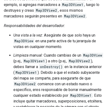
ejemplo, si agregas marcadores a
Map3DView1
, luego lo
destruyes y creas
Map3DView2
, esos mismos
marcadores seguirán presentes en
Map3DView2
.
Responsabilidades del desarrollador:
Una vista a la vez:
Asegúrate de que solo haya un
Map3DView
en una parte activa de tu jerarquía de
vistas en cualquier momento.
Limpieza manual:
Cuando cambias de un
Map3DView
(p.ej.,
Map3DView1
) a otro (p.ej.,
Map3DView2
),
debes llamar a
onDestroy()
en la instancia anterior
(
Map3DView1
). Debido a que el estado subyacente
del mapa se comparte, para asegurarte de que
Map3DView2
comience con un estado nuevo o
específico, eres responsable de borrar manualmente
cualquier estado establecido por
Map3DView1
. Esto
incluye quitar marcadores, superposiciones, etcétera,
y restablecer la posición de la cámara con el objeto