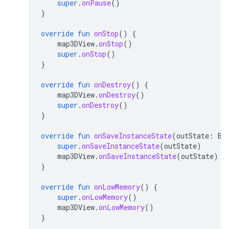
super
.
onPause
()
}
override
fun
onStop
()
{
map3DView
.
onStop
()
super
.
onStop
()
}
override
fun
onDestroy
()
{
map3DView
.
onDestroy
()
super
.
onDestroy
()
}
override
fun
onSaveInstanceState
(
outState
:
Bu
super
.
onSaveInstanceState
(
outState
)
map3DView
.
onSaveInstanceState
(
outState
)
}
override
fun
onLowMemory
()
{
super
.
onLowMemory
()
map3DView
.
onLowMemory
()
}