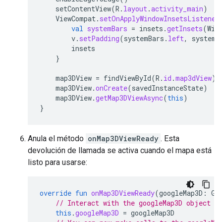
setContentView
(
R
.
layout
.
activity_main
)
ViewCompat
.
setOnApplyWindowInsetsListener
val
systemBars
=
insets
.
getInsets
(
Win
v
.
setPadding
(
systemBars
.
left
,
systemB
insets
}
map3DView
=
findViewById
(
R
.
id
.
map3dView
)
map3DView
.
onCreate
(
savedInstanceState
)
map3DView
.
getMap3DViewAsync
(
this
)
}
Anula el método
onMap3DViewReady
. Esta
devolución de llamada se activa cuando el mapa está
listo para usarse:
override
fun
onMap3DViewReady
(
googleMap3D
:
Go
// Interact with the googleMap3D object h
this
.
googleMap3D
=
googleMap3D