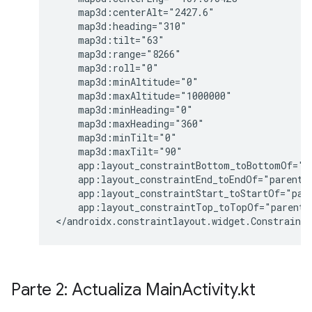
app:layout_constraintTop_toTopOf="parent"
Parte 2: Actualiza Main
Activity
.
kt