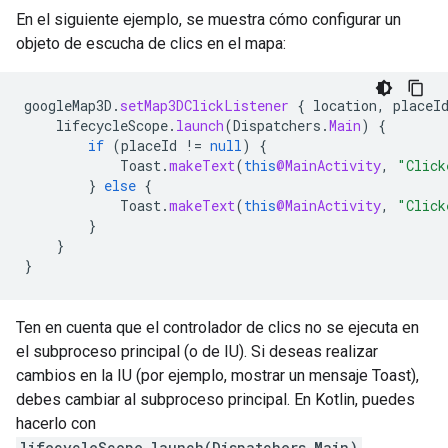
En el siguiente ejemplo, se muestra cómo configurar un
objeto de escucha de clics en el mapa:
googleMap3D
.
setMap3DClickListener
{
location
,
placeI
lifecycleScope
.
launch
(
Dispatchers
.
Main
)
{
if
(
placeId
!=
null
)
{
Toast
.
makeText
(
this
@MainActivity
,
"Click
}
else
{
Toast
.
makeText
(
this
@MainActivity
,
"Click
}
}
}
Ten en cuenta que el controlador de clics no se ejecuta en
el subproceso principal (o de IU). Si deseas realizar
cambios en la IU (por ejemplo, mostrar un mensaje Toast),
debes cambiar al subproceso principal. En Kotlin, puedes
hacerlo con
lifecycleScope.launch(Dispatchers.Main)
.