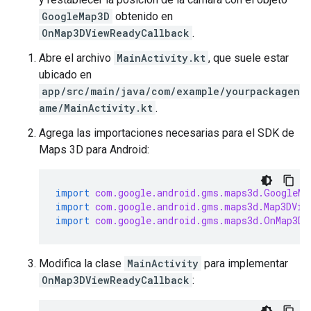
GoogleMap3D
obtenido en
OnMap3DViewReadyCallback
.
Abre el archivo
MainActivity.kt
, que suele estar
ubicado en
app/src/main/java/com/example/yourpackagen
ame/MainActivity.kt
.
Agrega las importaciones necesarias para el SDK de
Maps 3D para Android:
import
com.google.android.gms.maps3d.GoogleMa
import
com.google.android.gms.maps3d.Map3DVie
import
com.google.android.gms.maps3d.OnMap3DV
Modifica la clase
MainActivity
para implementar
OnMap3DViewReadyCallback
: