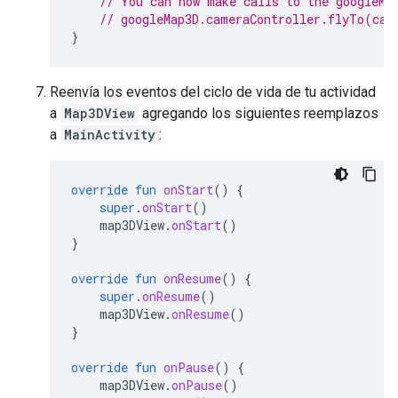
// You can now make calls to the googleMa
// googleMap3D.cameraController.flyTo(cam
}
Reenvía los eventos del ciclo de vida de tu actividad
a
Map3DView
agregando los siguientes reemplazos
a
MainActivity
:
override
fun
onStart
()
{
super
.
onStart
()
map3DView
.
onStart
()
}
override
fun
onResume
()
{
super
.
onResume
()
map3DView
.
onResume
()
}
override
fun
onPause
()
{
map3DView
.
onPause
()