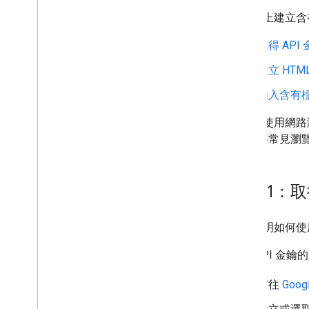
總覽
在網頁上建立含有
開始使用
在地圖上新增標記
取得 API
自訂基本標記
使用圖形建立標記
建立 HTM
使用 HTML 和 CSS 建立標記
加入含有
控管衝突行為、海拔高度和顯示設定
將標記設計為可點擊且易於讀取
您需要使用網路
將標記設為可拖曳
Edge 等常見瀏
改用進階標記
標記 (舊版)
步驟 1：取
使用地點
總覽
本節說明如何使用您自
地點 (新版)
Places UI Kit
取得 API 金
地點指南
前往
Goog
使用路徑