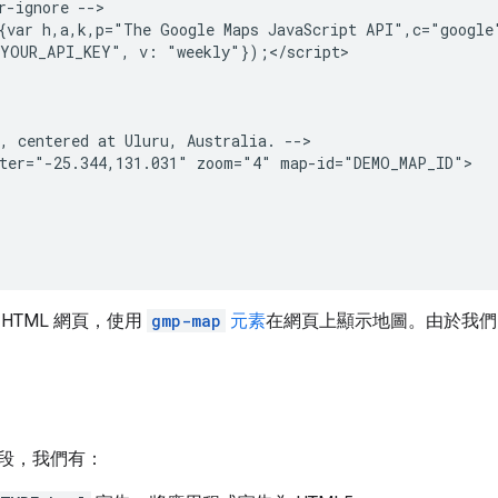
r-ignore -->

>{var h,a,k,p="The Google Maps JavaScript API",c="googl
YOUR_API_KEY", v: "weekly"});</script>

, centered at Uluru, Australia. -->

ter="-25.344,131.031" zoom="4" map-id="DEMO_MAP_ID">

HTML 網頁，使用
gmp-map
元素
在網頁上顯示地圖。由於我們尚未
段，我們有：