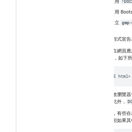
使用
!DOC
從第 2 版升級至第 3 版
使用 Boots
建立
gmp
將應用程式宣告為
建議您在網頁應
HTML5，如下
<!DOCTYPE html>
目前多數瀏覽器
容性。此外，
D
請注意，有些在
元素，但如果其