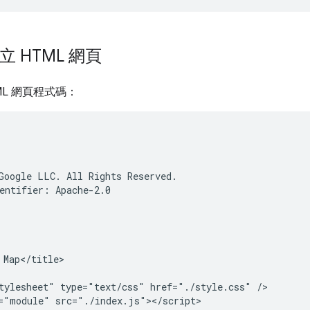
立 HTML 網頁
ML 網頁程式碼：
Google LLC. All Rights Reserved.

entifier: Apache-2.0

 Map</title>

tylesheet" type="text/css" href="./style.css" />

="module" src="./index.js"></script>
