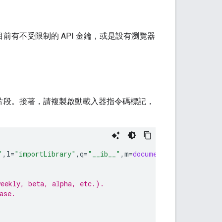
您目前有不受限制的 API 金鑰，或是設有瀏覽器
程式碼片段。接著，請複製啟動載入器指令碼標記，
"
,
l
=
"importLibrary"
,
q
=
"__ib__"
,
m
=
document
,
b
=
window
;
b
=
b
[
weekly, beta, alpha, etc.).
ase.