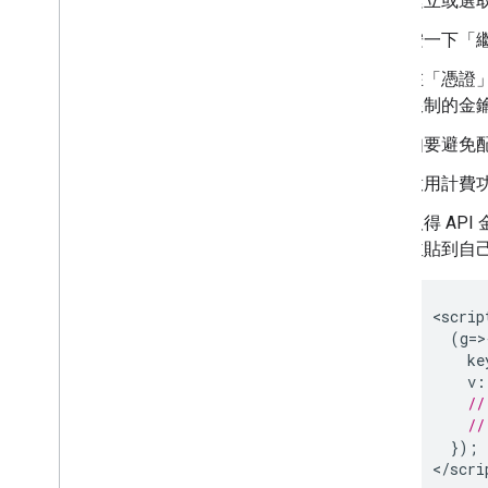
建立或選
總覽
開始使用
按一下「
立即試用
在「憑證
路線類別
限制的金
Route Matrix 類別
遷移指南
如要避免配
資源
啟用計費
驗證地址
取得 AP
總覽
並貼到自
立即試用
開始使用
<
scrip
驗證地址
(
g
=>
瞭解基本回應
ke
處理驗證回應
v
:
//
處理美國地址
//
國家
/
地區涵蓋範圍
});
<
/scri
在地圖上繪圖