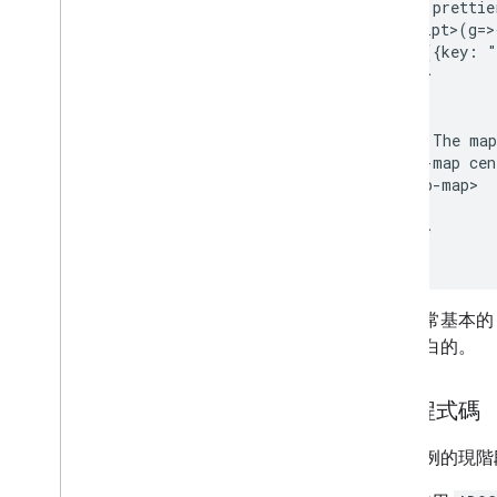
車流量、大眾運輸和單車圖層
    <!-- prettie
    <script>(g=
        ({key: "
服務
  </head>

海拔高度
  <body>

地理編碼
最大縮放圖像
    <!-- The map
    <gmp-map cen
街景服務
    </gmp-map>

其他程式庫
  </body>

總覽
</html>
空氣品質監測計小工具 (實驗性)
繪圖程式庫 (已淘汰)
這是非常基本的 
幾何圖形程式庫
會是空白的。
視覺化程式庫 (已淘汰)
開放原始碼程式庫
瞭解程式碼
更多指南
Google 載入器遷移指南
在本範例的現階
地點欄位遷移 (open
_
now、utc
_
offset)