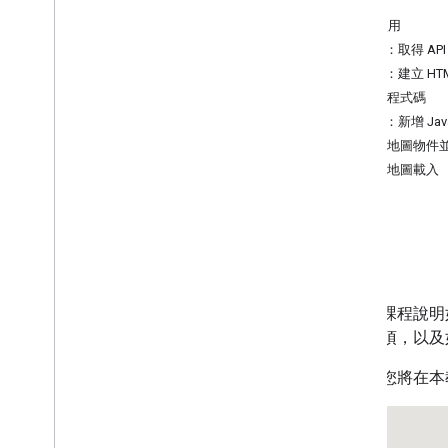
簡介
開始使用
教學課程
步驟 1：取得 API
使用 HTML 加入含有標記的 Google 地
圖
步驟 2：建立 HT
使用 Java
Script 加入含有標記的
瞭解程式碼
Google 地圖
步驟 3：新增 Java
在 React 應用程式中加入 Google 地圖
取得地圖物件
顯示目前位置
等待地圖載入
叢集標記
概念
版本管理
簡介
本地化
最佳做法
本教學課程說明如何
Type
Script
地圖選項，以及
Promise
以下是您將在本
基本地圖
在網頁中新增 Google 地圖
地圖事件