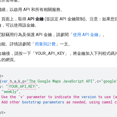
取所需專案。
繼續」
以啟用 API 和所有相關服務。
」
頁面上，取得
API 金鑰
(並設定 API 金鑰限制)。注意：如果
鑰，可以使用該金鑰。
額竊用行為及保護 API 金鑰，請參閱「
使用 API 金鑰
」。
功能。詳情請參閱「
用量與計費
」一文。
I 金鑰後，請按一下「YOUR_API_KEY」，將金鑰加入下列
己的網頁。
t
{
var
h
,
a
,
k
,
p
=
"The Google Maps JavaScript API"
,
c
=
"google
y
:
"
YOUR_API_KEY
"
,
"weekly"
,
 Use the 'v' parameter to indicate the 
version
 to use (
 Add other 
bootstrap parameters
 as needed, using camel c
pt
>