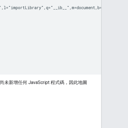
e",l="importLibrary",q="__ib__",m=document,b=window;b=b
新增任何 JavaScript 程式碼，因此地圖