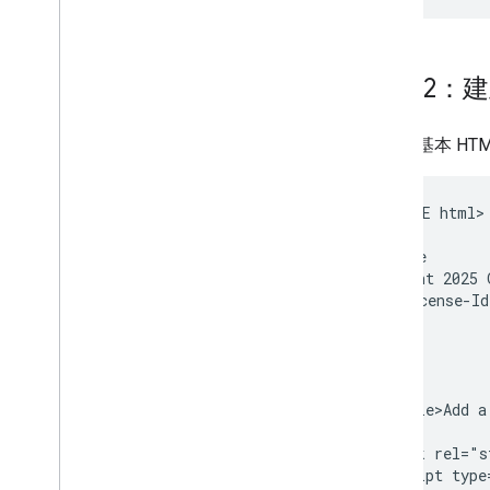
總覽
資訊視窗
圖案和線條
步驟 2：建
符號
Web
GL 功能
以下是基本 HT
Deck
.
gl 資料視覺化
區域疊加層
自訂疊加層
<!DOCTYPE html>

新增自訂圖例
<!--

 @license

 Copyright 2025 
顯示資料
 SPDX-License-Id
總覽
-->

資料集資料導向樣式
界線資料導向樣式
<html>

  <head>

KML
    <title>Add a
Geo
JSON
資料圖層
    <link rel="s
熱視圖 (已淘汰)
    <script type