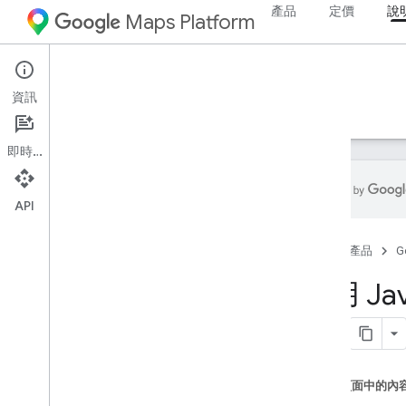
產品
定價
說
Maps Platform
Web
Maps JavaScript API
資訊
指南
參考資料
範例
資源
舊版
即時通訊
API
Maps Java
Script API
首頁
產品
G
總覽
設定 Java
Script API
使用 Ja
取得及使用地圖示範金鑰
使用 App Check 保護 API 金鑰
載入 Maps Java
Script API
錯誤處理
這個頁面中的內
疑難排解