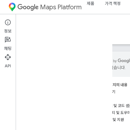
제품
가격 책정
Maps Platform
iOS
Maps SDK for iOS
정보
가이드
참조
샘플
리소스
채팅
API
있을 수 있습니다.
i
OS용 Maps SDK
개요
이 페이지의 내용
시작하기
설정
특성
i
OS용 Maps SDK 설정
예시 앱 및 코드 샘
Xcode 프로젝트 설정
유틸리티 및 도우
버전
도움말 및 지원