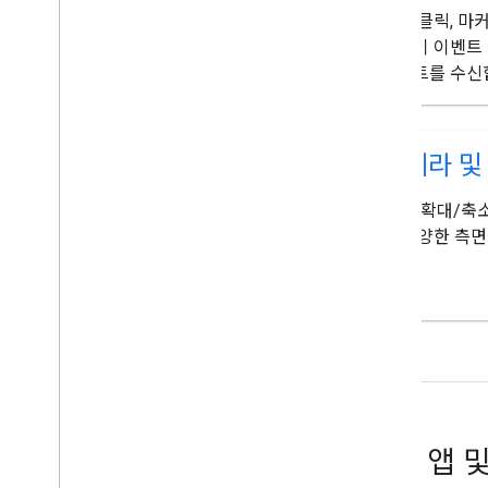
지도 클릭, 마커
버레이 이벤트
이벤트를 수신
카메라 및
위치, 확대/축
의 다양한 측면
예시 앱 