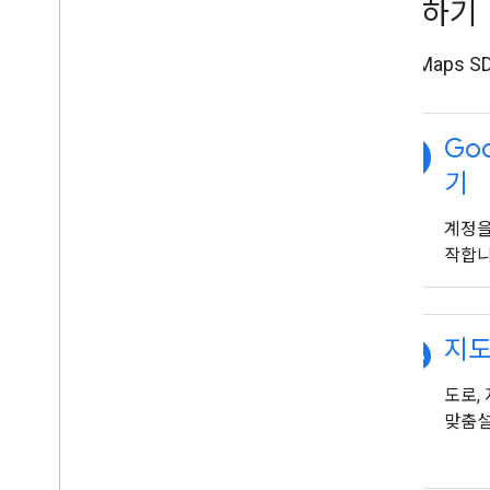
시작하기
지도에 그리기
iOS용 Maps
마커
고급 마커
마커 이벤트 및 동작
explore
Goo
정보 창
도형
기
지면 오버레이
타일 레이어
계정을
작합니
오픈소스 라이브러리
유틸리티 라이브러리
라이브러리 결합
palette
지도
도로,
맞춤설