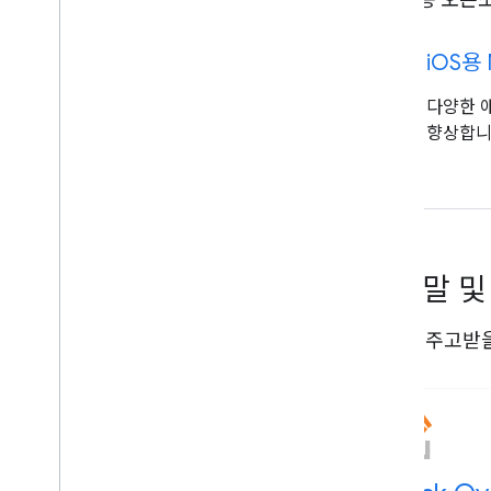
code
i
OS용
다양한 
향상합니
도움말 및
도움을 주고받을