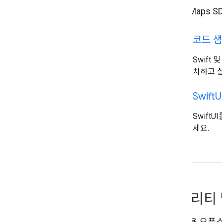
iOS용 Maps
code
코드 샘
Swift 
치하고 
code
Swift
U
Swift
세요.
유틸리티 
iOS 앱용 오