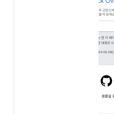
Stack Ov
도움을 주고받으며 
도를 만들어 보세요
달리 명시되지 않는 한 이 
부여됩니다. 자세한 내용은
G
최종 업데이트: 2024-06-28(
Stack Overflow
google-maps-sdk-ios 태그를 붙
샘플을 
여 질문해 보세요.