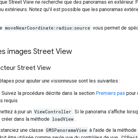
que Street View ne recherche que des panoramas en extérieur. P
 ou extérieurs. Notez qu'il est possible que les panoramas extéri
de
moveNearCoordinate:radius:source
vous permet de spécif
es images Street View
ecteur Street View
étapes pour ajouter une visionneuse sont les suivantes :
)
Suivez la procédure décrite dans la section
Premiers pas
pour o
 requis.
ettez à jour un
ViewController
. Si le panorama s'affiche lors
le créer dans la méthode
loadView
.
nstanciez une classe
GMSPanoramaView
à l'aide de la méthode
doit être utilisée comme seule vue du contrôleur de vue,
CGRect