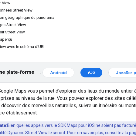
t View
onnées Street View
ition géographique du panorama
ges Street View
eur Street View
'aperçu
View avec le schéma d'URL
ne plate-forme
:
iOS
Android
JavaScrip
Google Maps vous permet d'explorer des lieux du monde entier à 
prises au niveau de la rue. Vous pouvez explorer des sites cél
 découvrir des merveilles naturelles, suivre un itinéraire ou mont
otre établissement.
nte
:Bien que les appels vers le SDK Maps pour iOS ne soient pas facturé
lité Dynamic Street View le seront. Pour en savoir plus, consultez la pa