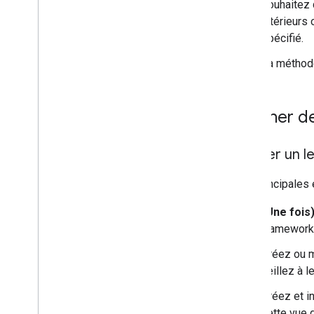
souhaitez 
intérieurs
spécifié.
La métho
Afficher d
Ajouter un l
Les principales 
(Une fois
frameworks
Créez ou m
veillez à 
Créez et i
cette vue 