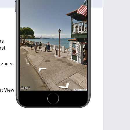
es
est
s zones
et View