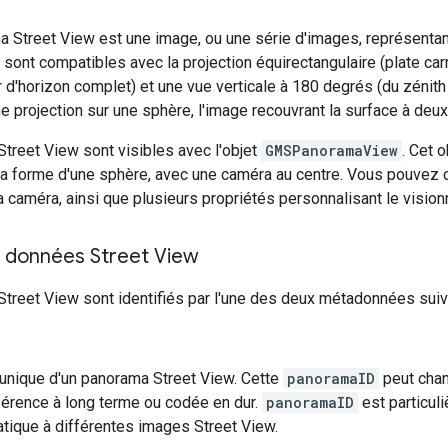
 Street View est une image, ou une série d'images, représent
 sont compatibles avec la projection équirectangulaire (plate carr
 d'horizon complet) et une vue verticale à 180 degrés (du zénith
ne projection sur une sphère, l'image recouvrant la surface à de
treet View sont visibles avec l'objet
GMSPanoramaView
. Cet 
a forme d'une sphère, avec une caméra au centre. Vous pouvez 
 la caméra, ainsi que plusieurs propriétés personnalisant le visio
 données Street View
treet View sont identifiés par l'une des deux métadonnées suiv
t unique d'un panorama Street View. Cette
panoramaID
peut chan
rence à long terme ou codée en dur.
panoramaID
est particuli
ique à différentes images Street View.