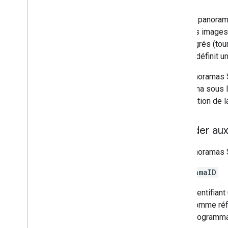
Chaque panorama
lieu. Les images
360 degrés (tour
obtenu définit u
Les panoramas S
panorama sous l
l'orientation de
Accéder aux
Les panoramas S
panoramaID
Identifian
comme réfé
programmat