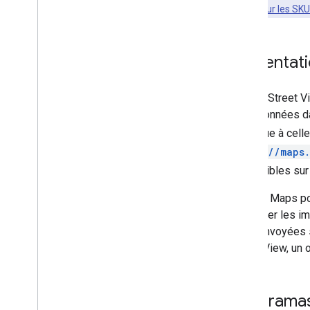
Geocoding inversé
Informations sur les SK
Dessiner sur la carte
Repères
Présentat
Repères avancés
Événements et gestes de repère
Google Street V
Fenêtres d'informations
sélectionnées da
Formes
identique à celle
Superpositions au sol
https://maps
Calques de tuiles
compatibles sur 
Bibliothèques Open Source
Le SDK Maps pour
Bibliothèque d'utilitaires
manipuler les i
Combiner la bibliothèque
sont renvoyées 
Street View, un 
Panoramas