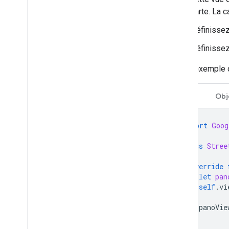
carte. La 
Définissez
Définissez
Dans l'exemple c
Swift
Obj
import
Goog
class
Stree
override
let
pan
self
.
vi
panoVie
}
}