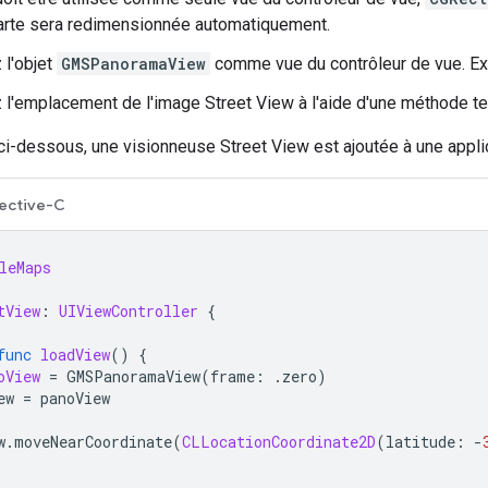
carte sera redimensionnée automatiquement.
 l'objet
GMSPanoramaView
comme vue du contrôleur de vue. E
 l'emplacement de l'image Street View à l'aide d'une méthode t
i-dessous, une visionneuse Street View est ajoutée à une applic
ective-C
leMaps
tView
:
UIViewController
{
func
loadView
()
{
oView
=
GMSPanoramaView
(
frame
:
.
zero
)
ew
=
panoView
w
.
moveNearCoordinate
(
CLLocationCoordinate2D
(
latitude
:
-