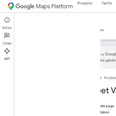
Produits
Tarifs
Maps Platform
iOS
Maps SDK for iOS
Infos
Guides
Référence
Exemples
Ressources
Chat
API
traductions généré
SDK Maps pour i
OS
Aperçu
Accueil
Produit
Configuration
Street 
Configurer le SDK Maps pour i
OS
Configurer un projet Xcode
Versions
Sur cette page
Présentation