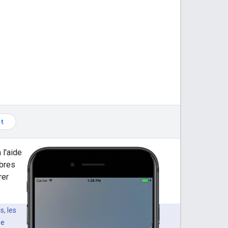
t
l'aide
èbres
rer
s, les
ge