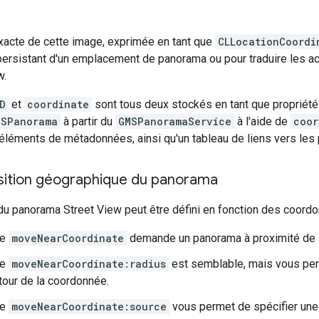
xacte de cette image, exprimée en tant que
CLLocationCoordi
ersistant d'un emplacement de panorama ou pour traduire les act
w.
D
et
coordinate
sont tous deux stockés en tant que propriété
MSPanorama
à partir du
GMSPanoramaService
à l'aide de
coor
 éléments de métadonnées, ainsi qu'un tableau de liens vers les
osition géographique du panorama
u panorama Street View peut être défini en fonction des coord
de
moveNearCoordinate
demande un panorama à proximité de 
de
moveNearCoordinate:radius
est semblable, mais vous perm
tour de la coordonnée.
de
moveNearCoordinate:source
vous permet de spécifier une 