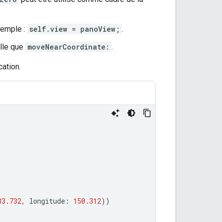
xemple :
self.view = panoView;
.
elle que
moveNearCoordinate:
.
ation.
33.732
,
longitude
:
150.312
))