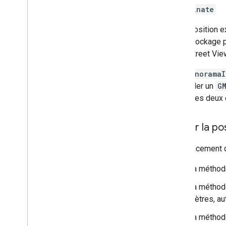
coordinate
Position e
stockage p
Street Vie
Les
panoramaI
demander un
G
inclura les deux
Définir la p
L'emplacement d
La métho
La métho
mètres, au
La métho