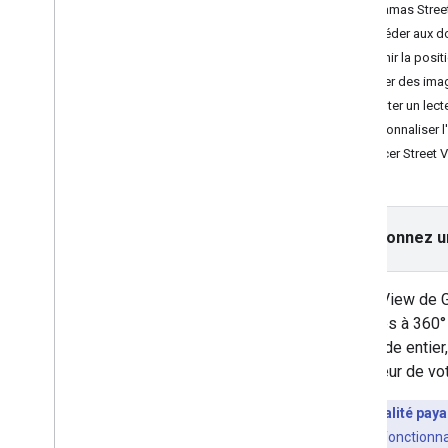
Tutoriels
Panoramas Stree
Ajouter une carte avec un repère
Accéder aux d
Sélectionner un emplacement
Définir la pos
Afficher des ima
Créer une carte
Ajouter un lect
Ajouter une carte
Personnaliser l
Configurer une carte
Lancer Street 
Coordonnées de carte et de tuile
Établissements et autres points
d'intérêt
Street View
Sélectionnez u
Lancer Google Maps
Personnaliser les cartes
Street View de 
d'images à 360° 
Interagir avec la carte
du monde entier,
Caméra et vue
l'extérieur de v
Commandes et gestes
Événements
Fonctionnalité paya
Données de localisation
appels vers la fonctionna