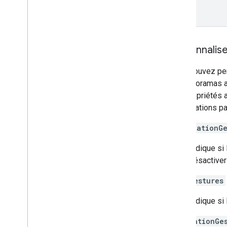
Personnalise
Vous pouvez pers
aux panoramas ad
Ces propriétés a
modifications pa
orientationGe
Indique si 
désactiver
zoomGestures
Indique si 
navigationGe