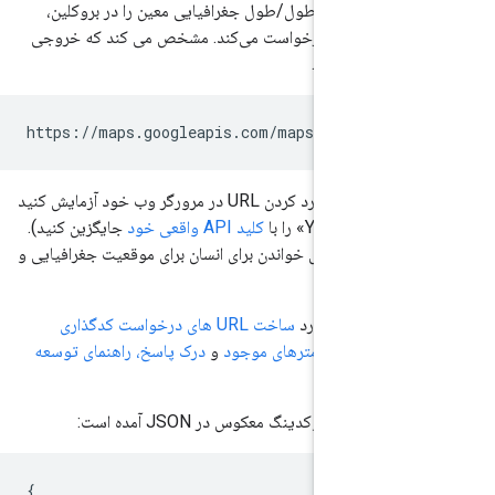
س مربوط به طول/طول جغرافیایی معین را در بروکلین،
الات متحده درخواست می‌کند. مشخص می کند که خروجی
https://maps.googleapis.com/maps/api/geoc
می‌توانید این مورد را با وارد کردن URL در مرورگر وب خود آزمایش کنید
کلید API واقعی خود
جایگزین کنید).
 آدرس قابل خواندن برای انسان برای موقعیت جغرافیایی و
یی است.
 بیشتر در مورد
ساخت URL های درخواست کدگذاری
معکوس
و
پارامترهای موجود
و
درک پاسخ،
راهنمای توسعه
ده کنید.
 پاسخ ژئوکدینگ معکوس در JSON آمده است:
{