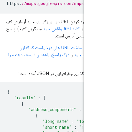
https
:
//maps.googleapis.com/maps/api/geoc
می‌توانید این مورد را با وارد کردن URL در مرورگر وب خود آزمایش کنید
YOUR_API
با
کلید API واقعی خود
جایگزین کنید). پاسخ
 عرض جغرافیایی آدرس است.
 بیشتر درباره
ساخت URL های درخواست کدگذاری
پارامترهای موجود
و
درک پاسخ،
راهنمای توسعه دهنده را
پاسخ کدگذاری جغرافیایی در JSON آمده است:
{
"results"
:
[
{
"address_components"
:
[
{
"long_name"
:
"1600"
,
"short_name"
:
"1600"
,