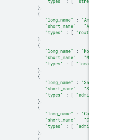
"types"
:
[
"street_number
},
{
"long_name"
:
"Amphitheatr
"short_name"
:
"Amphitheat
"types"
:
[
"route"
]
},
{
"long_name"
:
"Mountain Vi
"short_name"
:
"Mountain V
"types"
:
[
"locality"
,
"p
},
{
"long_name"
:
"Santa Clara
"short_name"
:
"Santa Clar
"types"
:
[
"administrativ
},
{
"long_name"
:
"California"
"short_name"
:
"CA"
,
"types"
:
[
"administrativ
},
{