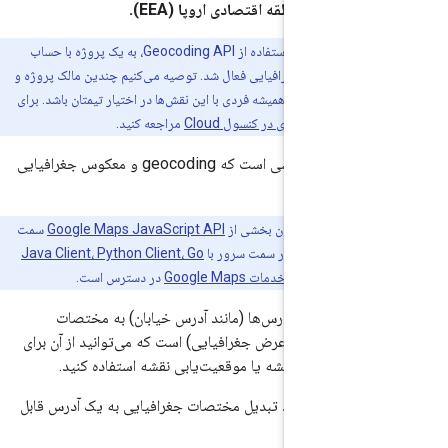
ندگان منطقه اقتصادی اروپا (EEA).
قبل از شروع استفاده از Geocoding API، به یک پروژه با حساب
صورتحساب و API کدگذاری جغرافیایی فعال شد. توصیه می‌کنیم چندین مالک پروژه و
جاد کنید تا همیشه فردی با این نقش‌ها در اختیار تیمتان باشد. برای
ر، به
راه اندازی در کنسول Cloud
مراجعه کنید.
Geocoding API سرویسی است که geocoding و معکوس جغرافیایی
ائه می دهد.
مچنین به عنوان بخشی از
Google Maps JavaScript API
سمت
برای استفاده در سمت سرور با
Java Client، Python Client، Go
در دسترس است.
یند تبدیل آدرس‌ها (مانند آدرس خیابان) به مختصات
انند طول و عرض جغرافیایی) است که می‌توانید از آن برای
انگرها روی نقشه یا موقعیت‌یابی نقشه استفاده کنید.
عکوس
فرآیند تبدیل مختصات جغرافیایی به یک آدرس قابل
انسان است.