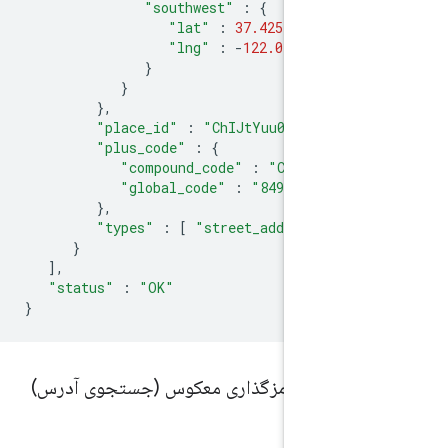
"southwest"
:
{
"lat"
:
37.425437119708
"lng"
:
-
122.0819521802
}
}
},
"place_id"
:
"ChIJtYuu0V25j4ARwu
"plus_code"
:
{
"compound_code"
:
"CWC8+R3 Mo
"global_code"
:
"849VCWC8+R3"
},
"types"
:
[
"street_address"
]
}
],
"status"
:
"OK"
}
و پاسخ رمزگذاری معکوس (جستجوی آدرس)