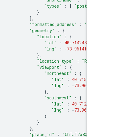
"types"
:
[
"postal_code"
}
],
"formatted_address"
:
"279 Bedfo
"geometry"
:
{
"location"
:
{
"lat"
:
40.7142484
,
"lng"
:
-
73.9614103
},
"location_type"
:
"ROOFTOP"
,
"viewport"
:
{
"northeast"
:
{
"lat"
:
40.715597380291
"lng"
:
-
73.96006131970
},
"southwest"
:
{
"lat"
:
40.712899419708
"lng"
:
-
73.96275928029
}
}
},
"place_id"
:
"ChIJT2x8Q2BZwokRpB