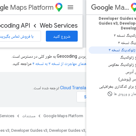
Maps Platform
Devel
Guide
Geocoding API
Web Services
شروع کنید
با فروش تماس بگیرید
نسخه ۴ رابط برنامه‌نویسی کاربردی Geocoding به طور کلی در دسترس است.
سخه ۴، به
راهنمای مهاجرت از نسخه ۳ به نسخه ۴
مراجعه کنید.
افیایی
سیله
ترجمه شده است.
محصولات
Google Maps Platform
مستندات
Web Services
Geocod
Developer Guides v3, Developer Guides v3, Developer Guides v3, Developer G