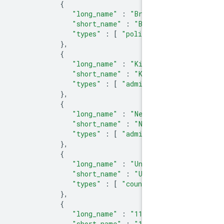
{
"long_name"
:
"Brooklyn"
,
"short_name"
:
"Brooklyn"
,
"types"
:
[
"political"
,
"
},
{
"long_name"
:
"Kings Count
"short_name"
:
"Kings Coun
"types"
:
[
"administrativ
},
{
"long_name"
:
"New York"
,
"short_name"
:
"NY"
,
"types"
:
[
"administrativ
},
{
"long_name"
:
"United Stat
"short_name"
:
"US"
,
"types"
:
[
"country"
,
"po
},
{
"long_name"
:
"11211"
,
"short_name"
:
"11211"
,