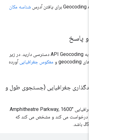
Geoc برای یافتن آدرس
شناسه مکان
 کنید.
رخواست و پاسخ
شما از طریق رابط HTTP به API Geocoding دسترسی دارید. در زیر
خواست های geocoding و
معکوس جغرافیایی
آورده
و پاسخ کدگذاری جغرافیایی (جستجوی طول و
فیایی)
مثال زیر طول و عرض جغرافیایی "1600 Amphitheatre Parkway,
Mountain View, CA" را درخواست می کند و مشخص می کند که
ب JSON باشد.