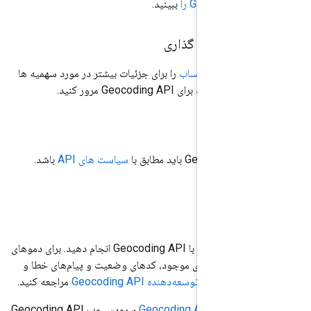
Google Ma را
ببینید.
ی و قیمت گذاری
اده و صورتحساب
را برای جزئیات بیشتر در مورد سهمیه ها
ه برای Geocoding API مرور کنید.
سیاست های API
باشد.
انید
کارهای بیشتری می توانید با Geocoding API انجام دهید. برای دموهای
ها، پارامترهای موجود، کدهای وضعیت و پیام‌های خطا و
 به
راهنمای توسعه‌دهنده Geocoding API
مراجعه کنید.
 Geocoding API
سرویس وب Geocoding API