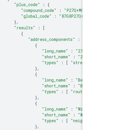
"plus_code"
:
{
"compound_code"
:
"P27Q+MC New Yor
"global_code"
:
"87G8P27Q+MC"
},
"results"
:
[
{
"address_components"
:
[
{
"long_name"
:
"279"
,
"short_name"
:
"279"
,
"types"
:
[
"street_number
},
{
"long_name"
:
"Bedford Ave
"short_name"
:
"Bedford Av
"types"
:
[
"route"
]
},
{
"long_name"
:
"Williamsbur
"short_name"
:
"Williamsbu
"types"
:
[
"neighborhood"
},