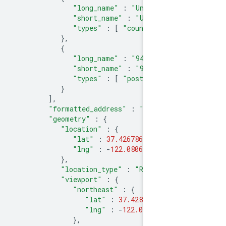
"long_name"
:
"United Stat
"short_name"
:
"US"
,
"types"
:
[
"country"
,
"po
},
{
"long_name"
:
"94043"
,
"short_name"
:
"94043"
,
"types"
:
[
"postal_code"
}
],
"formatted_address"
:
"1600 Amph
"geometry"
:
{
"location"
:
{
"lat"
:
37.4267861
,
"lng"
:
-
122.0806032
},
"location_type"
:
"ROOFTOP"
,
"viewport"
:
{
"northeast"
:
{
"lat"
:
37.428135080291
"lng"
:
-
122.0792542197
},