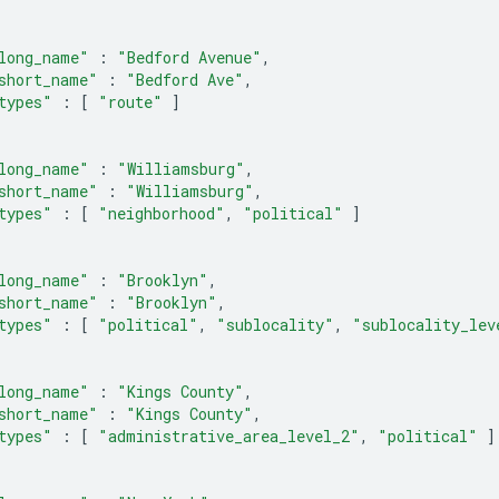
long_name"
:
"Bedford Avenue"
,
short_name"
:
"Bedford Ave"
,
types"
:
[
"route"
]
long_name"
:
"Williamsburg"
,
short_name"
:
"Williamsburg"
,
types"
:
[
"neighborhood"
,
"political"
]
long_name"
:
"Brooklyn"
,
short_name"
:
"Brooklyn"
,
types"
:
[
"political"
,
"sublocality"
,
"sublocality_lev
long_name"
:
"Kings County"
,
short_name"
:
"Kings County"
,
types"
:
[
"administrative_area_level_2"
,
"political"
]