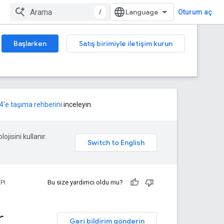
/
Oturum aç
Başlarken
Satış birimiyle iletişim kurun
4'e taşıma rehberini
inceleyin.
ojisini kullanır.
PI
Bu size yardımcı oldu mu?
r
Geri bildirim gönderin