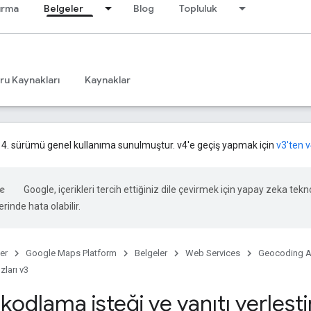
ırma
Belgeler
Blog
Topluluk
ru Kaynakları
Kaynaklar
 4. sürümü genel kullanıma sunulmuştur. v4'e geçiş yapmak için
v3'ten v
Google, içerikleri tercih ettiğiniz dile çevirmek için yapay zeka teknol
rinde hata olabilir.
er
Google Maps Platform
Belgeler
Web Services
Geocoding A
uzları v3
kodlama isteği ve yanıtı yerleşti