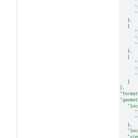
"
"
"
},
{
"
"
"
},
{
"
"
"
}
],
"format
"geomet
"loc
"
"
},
"loc
"vie