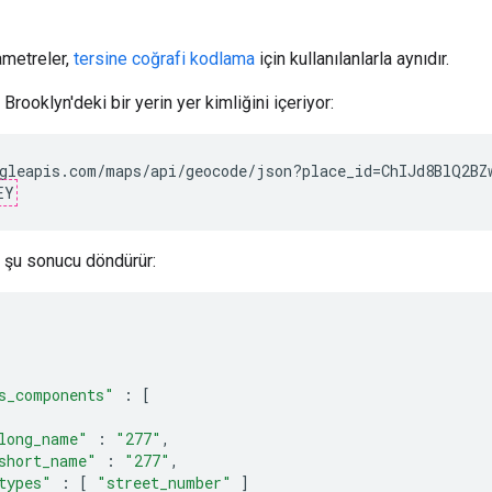
ametreler,
tersine coğrafi kodlama
için kullanılanlarla aynıdır.
Brooklyn'deki bir yerin yer kimliğini içeriyor:
gleapis.com/maps/api/geocode/json?place_id=ChIJd8BlQ2BZw
EY
 şu sonucu döndürür:
s_components"
:
[
long_name"
:
"277"
,
short_name"
:
"277"
,
types"
:
[
"street_number"
]