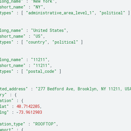
long_name"
:
"New York"
,
short_name"
:
"NY"
,
types"
:
[
"administrative_area_level_1"
,
"political"
]
long_name"
:
"United States"
,
short_name"
:
"US"
,
types"
:
[
"country"
,
"political"
]
long_name"
:
"11211"
,
short_name"
:
"11211"
,
types"
:
[
"postal_code"
]
ted_address"
:
"277 Bedford Ave, Brooklyn, NY 11211, US
ry"
:
{
ation"
:
{
lat"
:
40.7142205
,
lng"
:
-
73.9612903
ation_type"
:
"ROOFTOP"
,
wport"
:
{