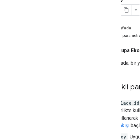
Coğrafi kodlama isteği ve yanıtı
yerleştir
Bina ana hatları ve girişleri
Gezinme noktaları
Bu sayfada
Arazi Alanları
Gerekli parametre
Avrupa Ekon
Bu sayfada, bir y
Gerekli pa
place_id
birlikte ku
kullanarak 
bakışı
başlı
key
: Uyg