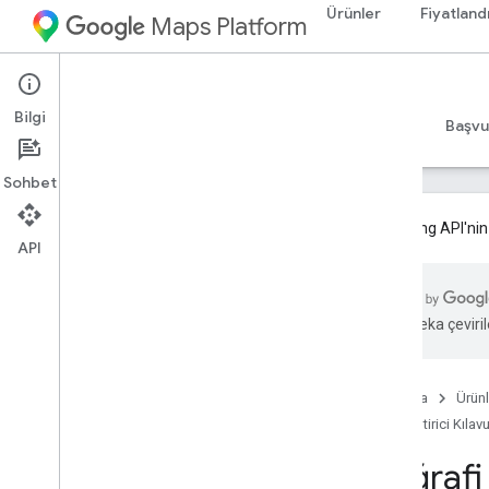
Ürünler
Fiyatland
Maps Platform
Web Services
Geocoding API
Bilgi
Geliştirici Kılavuzları v4
Geliştirici Kılavuzları v3
Başvu
Sohbet
Geocoding API'nin
API
Geliştirici Kılavuzları v3
Geocoding API v3'e genel bakış
Yapay zeka çevirile
Geocoding API v3'ü ayarlama
Geocoding API v3'ü kullanmaya
başlama
Ana Sayfa
Ürünl
Coğrafi kodlama isteği ve yanıtı
Geliştirici Kılav
Ters coğrafi kodlama isteği ve yanıtı
Adres açıklayıcıları
Coğrafi 
Adres tanımlayıcıları (Kapsam)