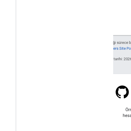
Aksi belirtilmediği sürece 
Google Developers Site Poli
Son güncelleme tarihi: 202
Stack Overflow
google-maps etiketi altında
Ör
soru sorun.
hesa