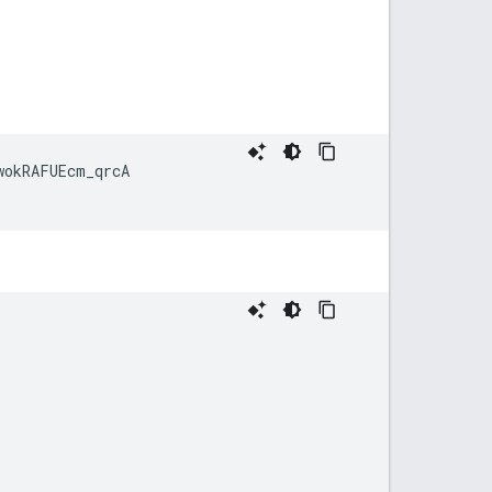
okRAFUEcm_qrcA
