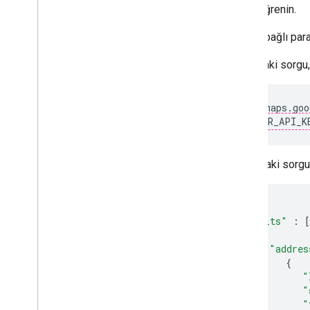
öğrenin.
İsteğe bağlı par
Aşağıdaki sorgu, 
https://maps.goo
&key=
YOUR_API_K
Yukarıdaki sorgu
{
"results"
:
[
{
"addres
{
"
"
"