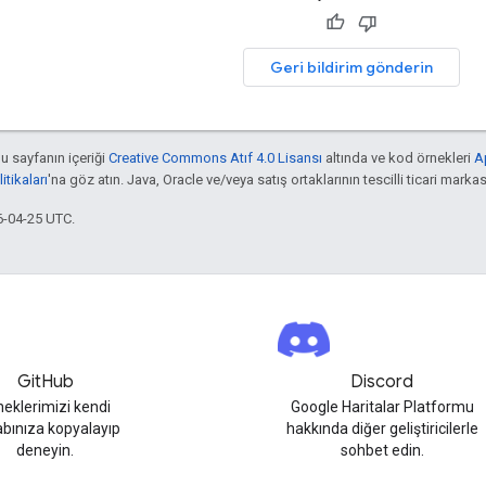
Geri bildirim gönderin
bu sayfanın içeriği
Creative Commons Atıf 4.0 Lisansı
altında ve kod örnekleri
A
tikaları
'na göz atın. Java, Oracle ve/veya satış ortaklarının tescilli ticari markas
6-04-25 UTC.
GitHub
Discord
neklerimizi kendi
Google Haritalar Platformu
bınıza kopyalayıp
hakkında diğer geliştiricilerle
deneyin.
sohbet edin.