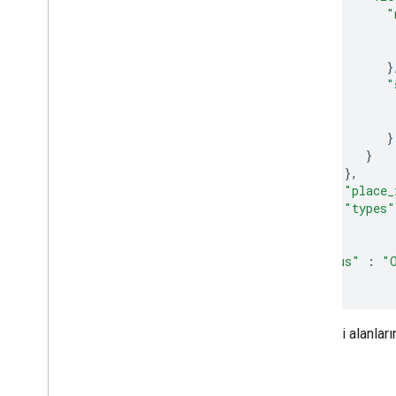
"
}
"
}
}
},
"place_
"types"
}
],
"status"
:
"
}
Yanıttaki alanlar