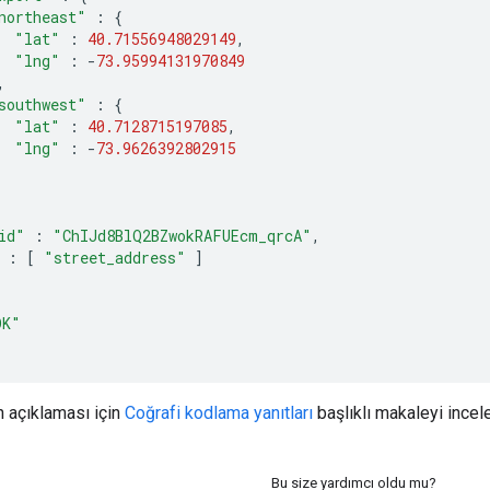
northeast"
:
{
"lat"
:
40.71556948029149
,
"lng"
:
-
73.95994131970849
,
southwest"
:
{
"lat"
:
40.7128715197085
,
"lng"
:
-
73.9626392802915
id"
:
"ChIJd8BlQ2BZwokRAFUEcm_qrcA"
,
:
[
"street_address"
]
OK"
ın açıklaması için
Coğrafi kodlama yanıtları
başlıklı makaleyi incele
Bu size yardımcı oldu mu?