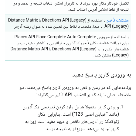
تکمیل خودکار مکان بهره ببرند تا به کاربران امکان انتخاب نتیجه را بدهد و در
نتیجه از غلط املایی آدرس اجتناب کنند.
مشکلات تأخیر
با استفاده از Directions API (Legacy) یا Distance Matrix
API (Legacy)، با مبدا، مقصد، یا نقاط بین تعیین شده به عنوان رشته آدرس
با استفاده از سرویس Places API Place Complete Auto Complete
برای دریافت شناسه مکان، تأخیر کدگذاری جغرافیایی را کاهش دهید، سپس
شناسه‌های مکان را به Directions API (Legacy) یا Distance Matrix API
(Legacy) منتقل کنید.
به ورودی کاربر پاسخ دهید
برنامه‌هایی که در زمان واقعی به ورودی کاربر پاسخ می‌دهند، دو
ملاحظه اصلی دارند که بر انتخاب API تأثیر می‌گذارند:
ورودی کاربر معمولاً شامل وارد کردن تدریجی یک آدرس
(مانند "خیابان اصلی 123") است، بنابراین امکان
ژئوکدگذاری آدرس‌های ناقص و مبهم مفید است زیرا به
کاربر اجازه می‌دهد سریع‌تر به نتیجه برسد.