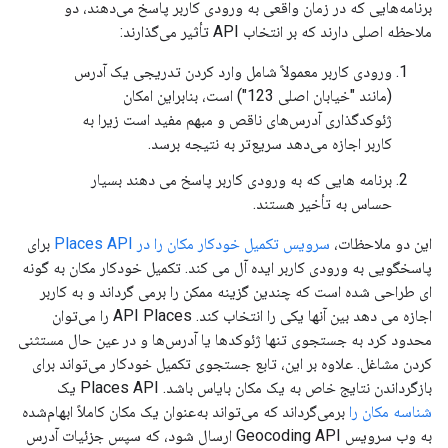
برنامه‌هایی که در زمان واقعی به ورودی کاربر پاسخ می‌دهند، دو
ملاحظه اصلی دارند که بر انتخاب API تأثیر می‌گذارند:
ورودی کاربر معمولاً شامل وارد کردن تدریجی یک آدرس
(مانند "خیابان اصلی 123") است، بنابراین امکان
ژئوکدگذاری آدرس‌های ناقص و مبهم مفید است زیرا به
کاربر اجازه می‌دهد سریع‌تر به نتیجه برسد.
برنامه هایی که به ورودی کاربر پاسخ می دهند بسیار
حساس به تأخیر هستند.
این دو ملاحظات،
سرویس تکمیل خودکار مکان را در Places API
برای
پاسخگویی به ورودی کاربر ایده آل می کند. تکمیل خودکار مکان به گونه
ای طراحی شده است که چندین گزینه ممکن را برمی گرداند و به کاربر
اجازه می دهد بین آنها یکی را انتخاب کند. API Places را می‌توان
محدود کرد به جستجوی تنها ژئوکدها یا آدرس‌ها و در عین حال مستثنی
کردن مشاغل. علاوه بر این، تابع جستجوی تکمیل خودکار می‌تواند برای
بازگرداندن نتایج خاص به یک مکان بایاس باشد. Places API یک
شناسه مکان را
برمی‌گرداند که می‌تواند به‌عنوان یک مکان کاملاً ابهام‌شده
به وب سرویس Geocoding API ارسال شود، که سپس جزئیات آدرس