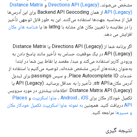
مشخص می‌شوند،
Directions API (Legacy)
و
Distance Matrix
API (Legacy)
از همان Backend API Geocoding برای این آدرس‌ها
قبل از محاسبه جهت‌ها استفاده می‌کنند. این به طور قابل توجهی تأخیر
را در مقایسه با تعیین مکان های مشابه با latlng ها یا
شناسه های مکان
افزایش می دهد.
اگر برنامه شما از Directions API (Legacy) یا Distance Matrix
API (Legacy) در یک موقعیت حساس به تأخیر مانند پاسخ دادن به
ورودی کاربر استفاده می‌کند و مبدا، مقصد یا نقاط بین شما در ابتدا
به‌عنوان رشته‌های آدرس مشخص شده‌اند، توصیه می‌کنیم با استفاده از
خدمات Place Autocomplete ID، و سپس passings برای تبدیل
آدرس مکان‌هاstr API، تأخیر را به حداقل برسانید. API (Legacy) یا
Distance Matrix API (Legacy). اطلاعات بیشتری در مورد سرویس
تکمیل خودکار مکان برای
iOS
،
Android
،
جاوا اسکریپت
و
Places
API
دریافت کنید. همچنین
به نمونه جاوا اسکریپت تکمیل خودکار مکان
و مسیرها
مراجعه کنید.
نتیجه گیری