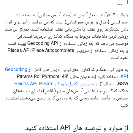
ژئوکدینگ فرآیند تبدیل آدرس ها (مانند آدرس خیابان) به مختصات
جغرافیایی (طول و عرض جغرافیایی) است که می توانید از آنها برای قرار
دادن نشانگرها روی نقشه یا مکان یابی نقشه استفاده کنید. تمرکز این سند
روشن کردن ملاحظات مربوط به هنگام کدگذاری آدرس‌ها است. این
توضیح می دهد که چه زمانی استفاده از Geocoding API بهینه است
و چه زمانی استفاده از سرویس Places API Place Autocomplete
مفید است.
به طور کلی، هنگام کدگذاری جغرافیایی آدرس های کامل، از
Geocoding
API
استفاده کنید (به عنوان مثال، "48 Pirrama Rd، Pyrmont،
NSW، استرالیا").
از سرویس تکمیل خودکار Places API Places
هنگام کدگذاری جغرافیایی آدرس‌های مبهم (ناقص) یا برای برنامه‌های
حساس به تأخیر، مانند زمانی که به ورودی کاربر پاسخ می‌دهید، استفاده
کنید.
از موارد و توصیه های API استفاده کنید