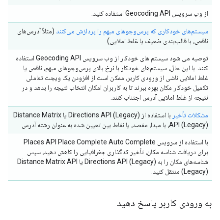
از وب سرویس Geocoding API استفاده کنید.
سیستم‌های خودکاری که پرس‌و‌جوهای مبهم را پردازش می‌کنند
(مثلاً آدرس‌های
ناقص، با قالب‌بندی ضعیف یا غلط املایی)
توصیه می شود سیستم های خودکار از وب سرویس Geocoding API استفاده
کنند. با این حال، سیستم‌های خودکار با نرخ بالای پرس‌و‌جوهای مبهم، ناقص یا
غلط املایی ناشی از ورودی کاربر، ممکن است از افزودن یک ویجت تعاملی
تکمیل خودکار مکان بهره ببرند تا به کاربران امکان انتخاب نتیجه را بدهد و در
نتیجه از غلط املایی آدرس اجتناب کنند.
مشکلات تأخیر
با استفاده از Directions API (Legacy) یا Distance Matrix
API (Legacy)، با مبدا، مقصد، یا نقاط بین تعیین شده به عنوان رشته آدرس
با استفاده از سرویس Places API Place Complete Auto Complete
برای دریافت شناسه مکان، تأخیر کدگذاری جغرافیایی را کاهش دهید، سپس
شناسه‌های مکان را به Directions API (Legacy) یا Distance Matrix API
(Legacy) منتقل کنید.
به ورودی کاربر پاسخ دهید