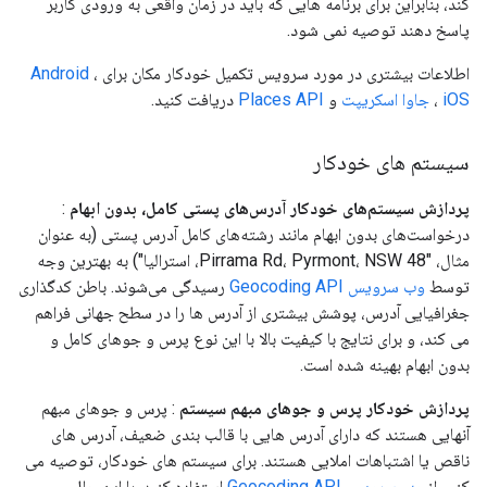
کند، بنابراین برای برنامه هایی که باید در زمان واقعی به ورودی کاربر
پاسخ دهند توصیه نمی شود.
اطلاعات بیشتری در مورد سرویس تکمیل خودکار مکان برای
،
Android
iOS
،
جاوا اسکریپت
و
Places API
دریافت کنید.
سیستم های خودکار
پردازش سیستم‌های خودکار آدرس‌های پستی کامل، بدون ابهام
:
درخواست‌های بدون ابهام مانند رشته‌های کامل آدرس پستی (به عنوان
مثال، "48 Pirrama Rd، Pyrmont، NSW، استرالیا") به بهترین وجه
توسط
وب سرویس Geocoding API
رسیدگی می‌شوند. باطن کدگذاری
جغرافیایی آدرس، پوشش بیشتری از آدرس ها را در سطح جهانی فراهم
می کند، و برای نتایج با کیفیت بالا با این نوع پرس و جوهای کامل و
بدون ابهام بهینه شده است.
پردازش خودکار پرس و جوهای مبهم سیستم
: پرس و جوهای مبهم
آنهایی هستند که دارای آدرس هایی با قالب بندی ضعیف، آدرس های
ناقص یا اشتباهات املایی هستند. برای سیستم های خودکار، توصیه می
کنیم از
وب سرویس Geocoding API
استفاده کنید. با این حال،