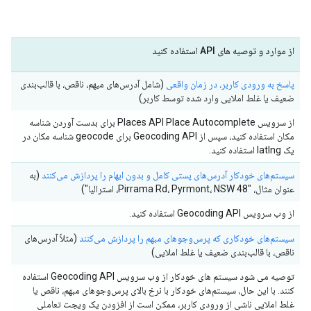
از موارد و توصیه های API استفاده کنید
پاسخ به ورودی کاربر، در زمان واقعی
(شامل آدرس‌های مبهم، ناقص، با قالب‌بندی
ضعیف یا غلط املایی وارد شده توسط کاربر)
از سرویس Places API Place Autocomplete برای بدست آوردن شناسه
مکان استفاده کنید، سپس از Geocoding API برای geocode شناسه مکان در
یک latlng استفاده کنید.
سیستم‌های خودکار آدرس‌های پستی کامل و بدون ابهام را پردازش می‌کنند
(به
عنوان مثال، "48 Pirrama Rd، Pyrmont، NSW، استرالیا")
از وب سرویس Geocoding API استفاده کنید.
سیستم‌های خودکاری که پرس‌و‌جوهای مبهم را پردازش می‌کنند
(مثلاً آدرس‌های
ناقص، با قالب‌بندی ضعیف یا غلط املایی)
توصیه می شود سیستم های خودکار از وب سرویس Geocoding API استفاده
کنند. با این حال، سیستم‌های خودکار با نرخ بالای پرس‌و‌جوهای مبهم، ناقص یا
غلط املایی ناشی از ورودی کاربر، ممکن است از افزودن یک ویجت تعاملی