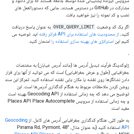
سرویس گیرنده پشتیبانی شده توسط جامعه هستند که برای دانلود و
مشارکت در GitHub در دسترس هستند، جایی که دستورالعمل های
نصب و کد نمونه را نیز خواهید یافت.
اگر یک کد وضعیت
OVER_QUERY_LIMIT
به عنوان پاسخ دریافت
کنید،
از محدودیت های استفاده برای API فراتر رفته
اید. توصیه می
کنیم این
استراتژی های بهینه سازی استفاده را
امتحان کنید.
،
ژئوکدینگ فرآیند تبدیل آدرس ها (مانند آدرس خیابان) به مختصات
جغرافیایی (طول و عرض جغرافیایی) است که می توانید از آنها برای قرار
دادن نشانگرها روی نقشه یا مکان یابی نقشه استفاده کنید. تمرکز این سند
روشن کردن ملاحظات مربوط به هنگام کدگذاری آدرس‌ها است. این
توضیح می دهد که چه زمانی استفاده از Geocoding API بهینه است
و چه زمانی استفاده از سرویس Places API Place Autocomplete
مفید است.
به طور کلی، هنگام کدگذاری جغرافیایی آدرس های کامل، از
Geocoding
API
استفاده کنید (به عنوان مثال، "48 Pirrama Rd، Pyrmont،