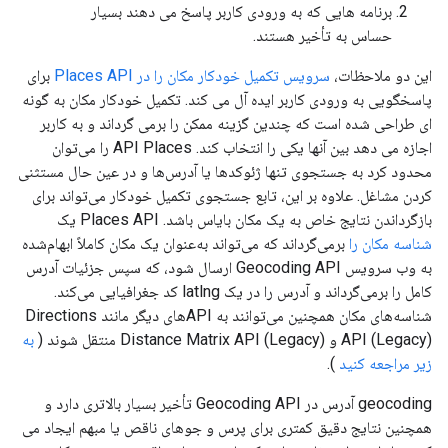
برنامه هایی که به ورودی کاربر پاسخ می دهند بسیار
حساس به تأخیر هستند.
این دو ملاحظات،
سرویس تکمیل خودکار مکان را در Places API
برای
پاسخگویی به ورودی کاربر ایده آل می کند. تکمیل خودکار مکان به گونه
ای طراحی شده است که چندین گزینه ممکن را برمی گرداند و به کاربر
اجازه می دهد بین آنها یکی را انتخاب کند. API Places را می‌توان
محدود کرد به جستجوی تنها ژئوکدها یا آدرس‌ها و در عین حال مستثنی
کردن مشاغل. علاوه بر این، تابع جستجوی تکمیل خودکار می‌تواند برای
بازگرداندن نتایج خاص به یک مکان بایاس باشد. Places API یک
شناسه مکان را
برمی‌گرداند که می‌تواند به‌عنوان یک مکان کاملاً ابهام‌شده
به وب سرویس Geocoding API ارسال شود، که سپس جزئیات آدرس
کامل را برمی‌گرداند و آدرس را در یک latlng کد جغرافیایی می‌کند.
شناسه‌های مکان همچنین می‌توانند به APIهای دیگر مانند Directions
API (Legacy) و Distance Matrix API (Legacy) منتقل شوند (
به
زیر مراجعه کنید
).
geocoding آدرس در Geocoding API تأخیر بسیار بالاتری دارد و
همچنین نتایج دقیق کمتری برای پرس و جوهای ناقص یا مبهم ایجاد می