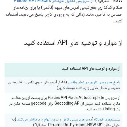
NSW، استرالیا").
از سرویس تکمیل خودکار Places API Places
هنگام کدگذاری جغرافیایی آدرس‌های مبهم (ناقص) یا برای برنامه‌های
حساس به تأخیر، مانند زمانی که به ورودی کاربر پاسخ می‌دهید، استفاده
کنید.
از موارد و توصیه های API استفاده کنید
از موارد و توصیه های API استفاده کنید
پاسخ به ورودی کاربر، در زمان واقعی
(شامل آدرس‌های مبهم، ناقص، با قالب‌بندی
ضعیف یا غلط املایی وارد شده توسط کاربر)
از سرویس Places API Place Autocomplete برای بدست آوردن شناسه
مکان استفاده کنید، سپس از Geocoding API برای geocode شناسه مکان در
یک latlng استفاده کنید.
سیستم‌های خودکار آدرس‌های پستی کامل و بدون ابهام را پردازش می‌کنند
(به
عنوان مثال، "48 Pirrama Rd، Pyrmont، NSW، استرالیا")