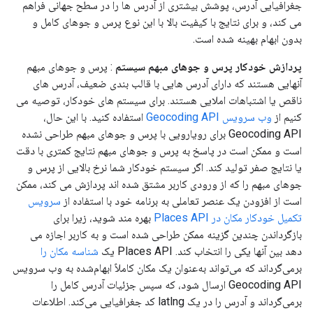
جغرافیایی آدرس، پوشش بیشتری از آدرس ها را در سطح جهانی فراهم
می کند، و برای نتایج با کیفیت بالا با این نوع پرس و جوهای کامل و
بدون ابهام بهینه شده است.
پردازش خودکار پرس و جوهای مبهم سیستم
: پرس و جوهای مبهم
آنهایی هستند که دارای آدرس هایی با قالب بندی ضعیف، آدرس های
ناقص یا اشتباهات املایی هستند. برای سیستم های خودکار، توصیه می
کنیم از
وب سرویس Geocoding API
استفاده کنید. با این حال،
Geocoding API برای رویارویی با پرس و جوهای مبهم طراحی نشده
است و ممکن است در پاسخ به پرس و جوهای مبهم نتایج کمتری با دقت
یا نتایج صفر تولید کند. اگر سیستم خودکار شما نرخ بالایی از پرس و
جوهای مبهم را که از ورودی کاربر مشتق شده اند پردازش می کند، ممکن
است از افزودن یک عنصر تعاملی به برنامه خود با استفاده از
سرویس
تکمیل خودکار مکان در Places API
بهره مند شوید، زیرا برای
بازگرداندن چندین گزینه ممکن طراحی شده است و به کاربر اجازه می
دهد بین آنها یکی را انتخاب کند. Places API یک
شناسه مکان را
برمی‌گرداند که می‌تواند به‌عنوان یک مکان کاملاً ابهام‌شده به وب سرویس
Geocoding API ارسال شود، که سپس جزئیات آدرس کامل را
برمی‌گرداند و آدرس را در یک latlng کد جغرافیایی می‌کند. اطلاعات