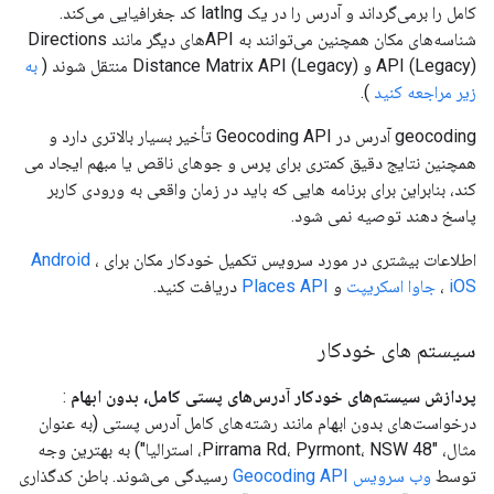
کامل را برمی‌گرداند و آدرس را در یک latlng کد جغرافیایی می‌کند.
شناسه‌های مکان همچنین می‌توانند به APIهای دیگر مانند Directions
API (Legacy) و Distance Matrix API (Legacy) منتقل شوند (
به
زیر مراجعه کنید
).
geocoding آدرس در Geocoding API تأخیر بسیار بالاتری دارد و
همچنین نتایج دقیق کمتری برای پرس و جوهای ناقص یا مبهم ایجاد می
کند، بنابراین برای برنامه هایی که باید در زمان واقعی به ورودی کاربر
پاسخ دهند توصیه نمی شود.
اطلاعات بیشتری در مورد سرویس تکمیل خودکار مکان برای
،
Android
iOS
،
جاوا اسکریپت
و
Places API
دریافت کنید.
سیستم های خودکار
پردازش سیستم‌های خودکار آدرس‌های پستی کامل، بدون ابهام
:
درخواست‌های بدون ابهام مانند رشته‌های کامل آدرس پستی (به عنوان
مثال، "48 Pirrama Rd، Pyrmont، NSW، استرالیا") به بهترین وجه
توسط
وب سرویس Geocoding API
رسیدگی می‌شوند. باطن کدگذاری