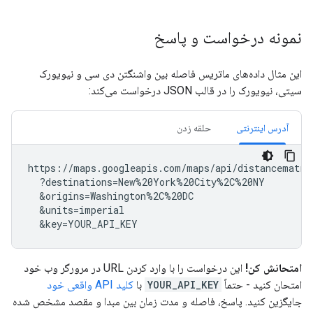
نمونه درخواست و پاسخ
این مثال داده‌های ماتریس فاصله بین واشنگتن دی سی و نیویورک
سیتی، نیویورک را در قالب JSON درخواست می‌کند:
آدرس اینترنتی
حلقه زدن
https://maps.googleapis.com/maps/api/distancematrix
  ?destinations=New%20York%20City%2C%20NY

  &origins=Washington%2C%20DC

  &units=imperial

  &key=YOUR_API_KEY
امتحانش کن!
این درخواست را با وارد کردن URL در مرورگر وب خود
امتحان کنید - حتماً
YOUR_API_KEY
با
کلید API واقعی خود
جایگزین کنید. پاسخ، فاصله و مدت زمان بین مبدا و مقصد مشخص شده