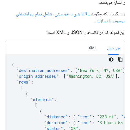
را نشان می‌دهد.
یاد بگیرید که چگونه
URL های درخواستی، شامل تمام پارامترهای
موجود، را بسازید
.
این نمونه کد در قالب‌های JSON و XML است:
جی‌سون
XML
{
"destination_addresses"
:
[
"New York, NY, USA"
],
"origin_addresses"
:
[
"Washington, DC, USA"
],
"rows"
:
[
{
"elements"
:
[
{
"distance"
:
{
"text"
:
"228 mi"
,
"va
"duration"
:
{
"text"
:
"3 hours 55 m
"status"
:
"OK"
,