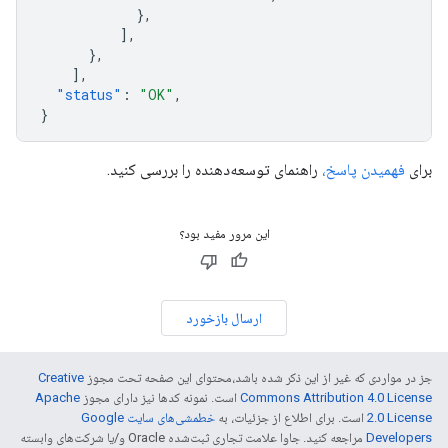
},
],
},
],
"status"
:
"OK"
,
}
برای
فهمیدن پاسخ،
راهنمای توسعه‌دهنده را بررسی کنید.
این مرور مفید بود؟
ارسال بازخورد
جز در مواردی که غیر از این ذکر شده باشد،‌محتوای این صفحه تحت مجوز
Creative
Commons Attribution 4.0 License
است. نمونه کدها نیز دارای مجوز
Apache
2.0 License
است. برای اطلاع از جزئیات، به
خطمشی‌های سایت Google
Developers‏
مراجعه کنید. جاوا علامت تجاری ثبت‌شده Oracle و/یا شرکت‌های وابسته