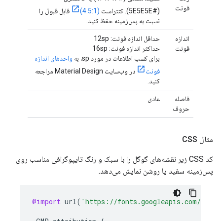
فونت
(#5E5E5E). کنتراست
(4.5:1)
قابل قبول را
نسبت به پس‌زمینه حفظ کنید.
اندازه
حداقل اندازه فونت: 12sp
فونت
حداکثر اندازه فونت: 16sp
برای کسب اطلاعات در مورد sp، به
واحدهای اندازه
فونت
در وب‌سایت Material Design مراجعه
کنید.
فاصله
عادی
حروف
مثال CSS
کد CSS زیر نقشه‌های گوگل را با سبک و رنگ تایپوگرافی مناسب روی
پس‌زمینه سفید یا روشن نمایش می‌دهد.
@import
url
(
'https://fonts.googleapis.com/css2?