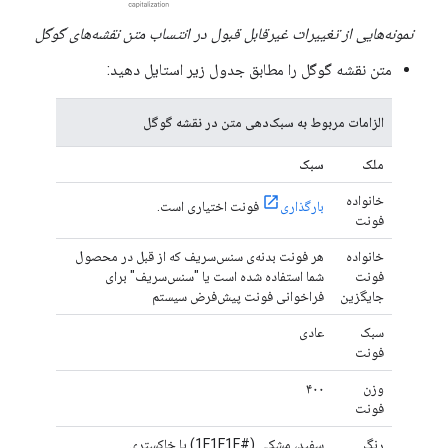
نمونه‌هایی از تغییرات غیرقابل قبول در انتساب متن نقشه‌های گوگل
متن نقشه گوگل را مطابق جدول زیر استایل دهید:
الزامات مربوط به سبک‌دهی متن در نقشه گوگل
ملک
سبک
خانواده
بارگذاری
فونت اختیاری است.
فونت
خانواده
هر فونت بدنه‌ی سنس‌سریف که از قبل در محصول
فونت
شما استفاده شده است یا "سنس‌سریف" برای
جایگزین
فراخوانی فونت پیش‌فرض سیستم
سبک
عادی
فونت
وزن
۴۰۰
فونت
رنگ
سفید، مشکی (#1F1F1F) یا خاکستری