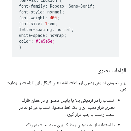
.
GMP
-
attribution
{
font
-
family
:
Roboto
,
Sans
-
Serif
;
font
-
style
:
normal
;
font
-
weight
:
400
;
font
-
size
:
1
rem
;
letter
-
spacing
:
normal
;
white
-
space
:
nowrap
;
color
:
#5e5e5e;
}
الزامات بصری
برای نحوه‌ی نمایش بصری ارجاعات نقشه‌های گوگل، این الزامات را رعایت
کنید.
انتساب را در نزدیکی بالا یا پایین محتوا و در همان ظرف
بصری قرار دهید. برای یک خط محتوا، انتساب می‌تواند در
سمت راست یا چپ قرار گیرد.
با استفاده از نشانه‌های رابط کاربری مانند حاشیه، رنگ