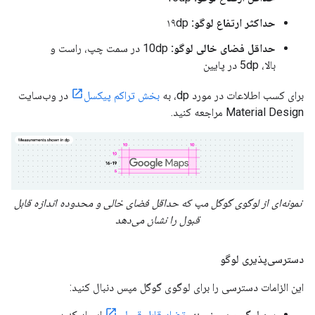
حداکثر ارتفاع لوگو:
۱۹dp
حداقل فضای خالی لوگو:
10dp در سمت چپ، راست و
بالا، 5dp در پایین
برای کسب اطلاعات در مورد dp، به
بخش تراکم پیکسل
در وب‌سایت
Material Design مراجعه کنید.
نمونه‌ای از لوگوی گوگل مپ که حداقل فضای خالی و محدوده اندازه قابل
قبول را نشان می‌دهد
دسترسی‌پذیری لوگو
این الزامات دسترسی را برای لوگوی گوگل مپس دنبال کنید:
بین لوگو و پس‌زمینه،
تضاد قابل قبولی
ایجاد کنید.