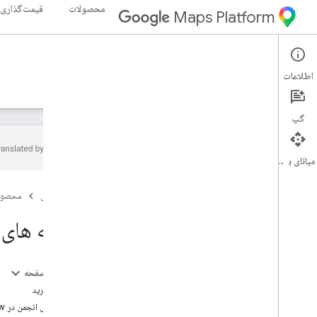
محصولات
قیمت‌گذاری
Maps Platform
Elevation API
Web Services
اطلاعات
راهنما
منابع
گپ
میانای برنامه‌سازی کاربردی
پشتیبانی
صفحه اصلی
محصول
گزینه های پشتیبانی
سوالات متداول نقشه ها
گزینه های پشتیب
در جریان باشید
بهترین شیوه ها
در این صفحه
بهترین شیوه های خدمات وب
کمک بگیرید
کتابخانه‌های کارخواه
پشتیبانی انجمن در Stack Overflow