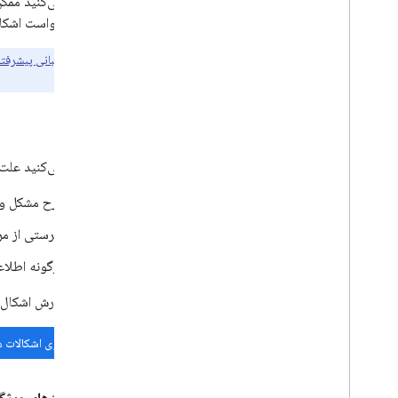
اگر فکر می‌کنید ممک
لطفاً درخواست اشکال
مشتریان
پشتیبانی پیشرفته
تضمین می‌کند.
اشکالات
اگر فکر می‌کنید علت مشکل، اشکالی در Elevation API است، آن را در ردیاب م
شرح مشکل و ر
فهرستی از مر
هرگونه اطلاع
قبل از گزارش اشکال،
جستجوی اشکالات 
درخواست‌های ویژگ