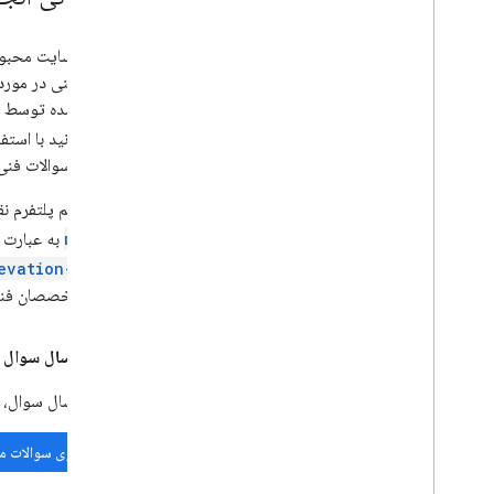
ما از وب‌سایت محب
ویرایش‌شده توسط مش
اما می‌توانید با اس
پرسیدن سوالات فنی 
اعضای تیم پلتفرم نقشه‌های گوگل،
maps
به عبارت جستجوی خود، مو
evation-api
توجه متخصصان فناور
قبل از ارسال سوال در ck Overflow
قبل از ارسال سوال، 
جستجوی سوالات م