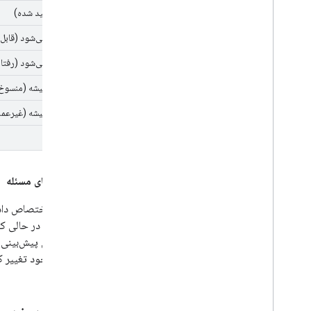
ثابت (تأیید شده)
درست نمی‌شود (قابل 
درست نمی‌شود (رفتار
درست نمیشه (منسوخ
درست نمیشه (غیرعمل
تکراری
اولویت‌های مسئله
آینده قابل پیش‌بین
منابع موجود تغییر ک