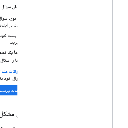
هنگام ارسال سوال جد
در مورد سوا
است در آینده 
در پست خود
بگیرید.
لطفاً یک قطع
شما را اشکال‌
سوالات متداول ck Overflow
سوال خود دنب
سوال جدید بپرسید
گزارش مشکل 