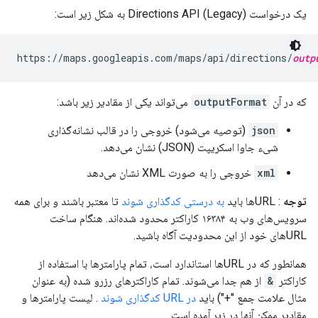
یک درخواست Directions API (Legacy) به شکل زیر است:
https://maps.googleapis.com/maps/api/directions/
outp
که در آن
outputFormat
می‌تواند یکی از مقادیر زیر باشد:
json
(توصیه می‌شود) خروجی را در قالب نشانه‌گذاری
شیء جاوا اسکریپت (JSON) نشان می‌دهد.
xml
خروجی را به صورت XML نشان می‌دهد
توجه
: URLها باید
به درستی کدگذاری شوند
تا معتبر باشند و برای همه
سرویس‌های وب به ۱۶۳۸۴ کاراکتر محدود شده‌اند. هنگام ساخت
URLهای خود از این محدودیت آگاه باشید.
همانطور که در URLها استاندارد است، تمام پارامترها با استفاده از
کاراکتر
&
از هم جدا می‌شوند. تمام کاراکترهای رزرو شده (به عنوان
مثال علامت جمع "+") باید
در URL کدگذاری شوند
. لیست پارامترها و
مقادیر ممکن آنها در زیر آمده است.