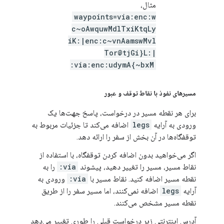
مثال،
waypoints=via:enc:w
c~oAwquwMdlTxiKtqLy
iK:|enc:c~vnAamswMvl
Tor@tjGi}L:|
via:enc:udymA{~bxM:
مسیرهای نفوذ با نقاط توقف و عبور
برای هر نقطه مسیر در درخواست، پاسخ جهت‌ها یک
ورودی به آرایه
legs
اضافه می‌کند تا جزئیات مربوط به
توقفگاه‌ها در آن بخش از سفر را ارائه دهد.
اگر می‌خواهید بدون اضافه کردن توقفگاه، با استفاده از
نقاط مسیر، مسیر را تغییر دهید، پیشوند
via:
را به
نقطه مسیر اضافه کنید. نقاط مسیر با
via:
ورودی به
آرایه
legs
اضافه نمی‌کنند، اما مسیر سفر را از طریق
نقطه مسیر مشخص می‌کنند.
آدرس اینترنتی زیر درخواست قبلی را طوری تغییر می‌دهد