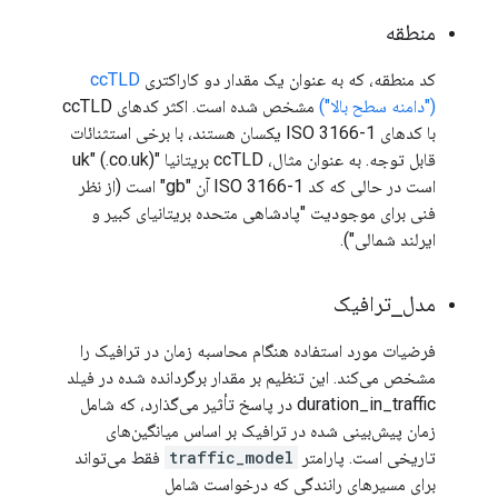
منطقه
کد منطقه، که به عنوان یک مقدار دو کاراکتری
ccTLD
("دامنه سطح بالا")
مشخص شده است. اکثر کدهای ccTLD
با کدهای ISO 3166-1 یکسان هستند، با برخی استثنائات
قابل توجه. به عنوان مثال، ccTLD بریتانیا "uk" (.co.uk)
است در حالی که کد ISO 3166-1 آن "gb" است (از نظر
فنی برای موجودیت "پادشاهی متحده بریتانیای کبیر و
ایرلند شمالی").
مدل
_
ترافیک
فرضیات مورد استفاده هنگام محاسبه زمان در ترافیک را
مشخص می‌کند. این تنظیم بر مقدار برگردانده شده در فیلد
duration_in_traffic در پاسخ تأثیر می‌گذارد، که شامل
زمان پیش‌بینی شده در ترافیک بر اساس میانگین‌های
تاریخی است. پارامتر
traffic_model
فقط می‌تواند
برای مسیرهای رانندگی که درخواست شامل