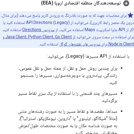
توسعه‌دهندگان منطقه اقتصادی اروپا (EEA)
برای محاسبات جهت که به صورت بلادرنگ به ورودی کاربر پاسخ می‌دهند (برای مثال،
درون یک عنصر رابط کاربری)، می‌توانید از API Directions (Legacy) استفاده کنید یا
اگر از API جاوا اسکریپت Maps استفاده می‌کنید، از
سرویس Directions
استفاده کنید.
برای استفاده در سمت سرور، می‌توانید
از Java Client، Python Client، Go Client و
Node.js Client برای سرویس‌های نقشه‌های گوگل
استفاده کنید.
با استفاده از API مسیرها (Legacy)، می‌توانید:
برای چندین روش حمل و نقل، از جمله حمل و نقل عمومی،
رانندگی، پیاده‌روی یا دوچرخه‌سواری، مسیرها را جستجو
کنید.
مسیرهای چند قسمتی را با استفاده از یک سری نقاط مسیر
برگردانید.
مبداها، مقصدها و نقاط مسیر را به صورت رشته‌های متنی
(مثلاً "شیکاگو، ایلینوی" یا "داروین، نیومکزیکو، استرالیا")،
به صورت شناسه مکان یا به صورت مختصات طول/عرض
جغرافیایی مشخص کنید.