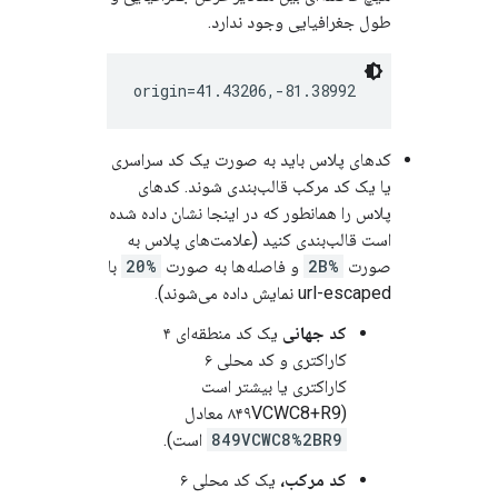
طول جغرافیایی وجود ندارد.
کدهای پلاس باید به صورت یک کد سراسری
یا یک کد مرکب قالب‌بندی شوند. کدهای
پلاس را همانطور که در اینجا نشان داده شده
است قالب‌بندی کنید (علامت‌های پلاس به
صورت
%2B
و فاصله‌ها به صورت
%20
با
url-escaped نمایش داده می‌شوند).
کد جهانی
یک کد منطقه‌ای ۴
کاراکتری و کد محلی ۶
کاراکتری یا بیشتر است
(۸۴۹VCWC8+R9 معادل
849VCWC8%2BR9
است).
کد مرکب،
یک کد محلی ۶