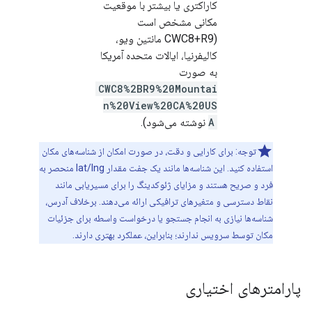
کاراکتری یا بیشتر با موقعیت
مکانی مشخص است
(CWC8+R9 مانتین ویو،
کالیفرنیا، ایالات متحده آمریکا
به صورت
CWC8%2BR9%20Mountai
n%20View%20CA%20US
A
نوشته می‌شود).
توجه: برای کارایی و دقت، در صورت امکان از شناسه‌های مکان
استفاده کنید. این شناسه‌ها مانند یک جفت مقدار lat/lng منحصر به
فرد و صریح هستند و مزایای ژئوکدینگ را برای مسیریابی مانند
نقاط دسترسی و متغیرهای ترافیکی ارائه می‌دهند. برخلاف آدرس،
شناسه‌ها نیازی به انجام جستجو یا درخواست واسطه برای جزئیات
مکان توسط سرویس ندارند؛ بنابراین، عملکرد بهتری دارند.
پارامترهای اختیاری