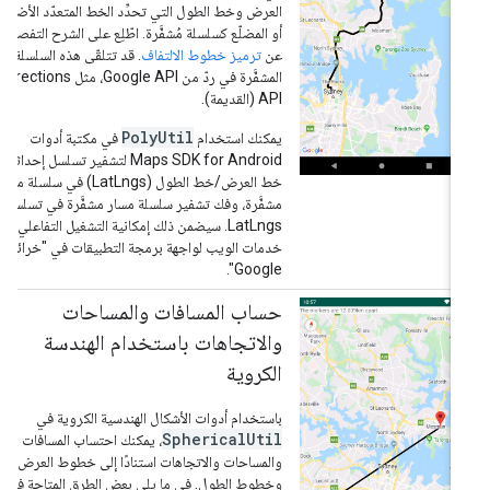
العرض وخط الطول التي تحدِّد الخط المتعدّد الأضلاع
أو المضلّع كسلسلة مُشفَّرة. اطّلِع على الشرح التفصيلي
عن
ترميز خطوط الالتفاف
. قد تتلقّى هذه السلسلة
المشفَّرة في ردّ من Google API، مثل Directions
API (القديمة).
PolyUtil
يمكنك استخدام
في مكتبة أدوات
‎Maps SDK for Android لتشفير تسلسل إحداثيات
خط العرض/خط الطول (LatLngs) في سلسلة مسار
مشفَّرة، وفك تشفير سلسلة مسار مشفَّرة في تسلسل
LatLngs. سيضمن ذلك إمكانية التشغيل التفاعلي مع
خدمات الويب لواجهة برمجة التطبيقات في "خرائط
Google".
حساب المسافات والمساحات
والاتجاهات باستخدام الهندسة
الكروية
باستخدام أدوات الأشكال الهندسية الكروية في
SphericalUtil
، يمكنك احتساب المسافات
والمساحات والاتجاهات استنادًا إلى خطوط العرض
وخطوط الطول. في ما يلي بعض الطرق المتاحة في