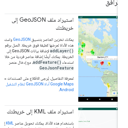
لمرافق
استيراد ملف Geo
JSON إلى
خريطتك
يمكنك تخزين العناصر بتنسيق
GeoJSON
واستخدام
هذه الأداة لعرضها كطبقة فوق خريطة. اتّصل برقم
addLayer()
لإضافة بيانات GeoJSON إلى
الخريطة. يمكنك أيضًا إضافة عناصر فردية من خلال
addFeature()
استدعاء
، مع إدخال عنصر
GeoJsonFeature
.
لمعرفة التفاصيل، يُرجى الاطّلاع على المستندات حول
Google Maps أداة GeoJSON لنظام التشغيل
.
Android
استيراد ملف KML إلى خريطتك
باستخدام هذه الأداة، يمكنك تحويل عناصر
KML
إلى