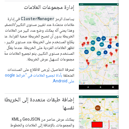
إدارة مجموعات العلامات
ClusterManager
يساعدك الرمز
في إدارة
علامات متعدّدة عند تغيير مستوى التكبير/التصغير.
وهذا يعني أنّه يمكنك وضع عدد كبير من العلامات على
الخريطة بدون أن تصبح الخريطة صعبة القراءة. عندما
يطّلع المستخدم على الخريطة عند مستوى تكبير عالٍ،
تظهر العلامات الفردية على الخريطة. عندما يقلّل
المستخدم مستوى التكبير، يتم تجميع العلامات معًا في
مجموعات لتسهيل عرض الخريطة.
لمعرفة التفاصيل، يُرجى الاطّلاع على المستندات
المتعلقة
بأداة تجميع العلامات في "خرائط Google"
على Android
.
إضافة طبقات متعددة إلى الخريطة
نفسها
يمكنك عرض عناصر من GeoJSON وKML
والمجموعات، بالإضافة إلى العلامات والخطوط