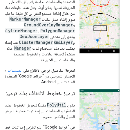
المتعددة والمضلّعات الخاصة بك، وكل ذلك على
الخريطة نفسها. يمكن أيضًا جعل هذه الطبقات تفاعلية
من خلال إضافة مستمع للنقر إلى كل طبقة. ما عليك
MarkerManager
سوى إنشاء مثيل للفئات
GroundOverlayManager
و
PolylineManager
PolygonManager
و
GeoJsonLayer
ونقلها إلى منشئي
ClusterManager
KmlLayer
و
عند إعدادها.
Manager
يمكنك بعد ذلك استخدام فئات
أعلاه
مباشرةً لإضافة العلامات والخطوط المتعددة
والمضلّعات إلى الخريطة.
لمعرفة التفاصيل، يُرجى الاطّلاع على
المستندات
حول
الإصدار التجريبي من "خرائط Google" المتعدّدة
الطبقات على Android.
ترميز خطوط الالتفاف وفك ترميزها
PolyUtil
يكون
مفيدًا لتحويل الخطوط المتعددة
المشفّرة و المضلّعات إلى إحداثيات خطوط العرض/
الطول والعكس صحيح.
في "خرائط Google"، يتم تخزين إحداثيات خط