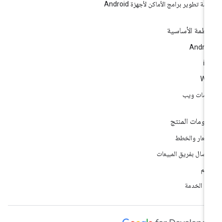
مة تطوير برامج الأماكن لأجهزة Android
أنظمة الأساسية
Andro
i
We
مات ويب
لومات المنتج
أسعار والخطط
اتصال بفريق المبيعات
دعم
ود الخدمة