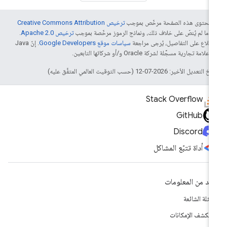
ّ محتوى هذه الصفحة مرخّص بموجب
ترخيص Creative Commons Attribution
4‏
ما لم يُنصّ على خلاف ذلك، ونماذج الرموز مرخّصة بموجب
ترخيص Apache 2.0‏
.
اطّلاع على التفاصيل، يُرجى مراجعة
سياسات موقع Google Developers‏
. إنّ Java
لامة تجارية مسجَّلة لشركة Oracle و/أو شركائها التابعين.
التعديل الأخير: 2026-07-12 (حسب التوقيت العالمي المتفَّق عليه)
Stack Overflow
GitHub
Discord
أداة تتبّع المشاكل
يد من المعلومات
أسئلة الشائعة
تكشف الإمكانات