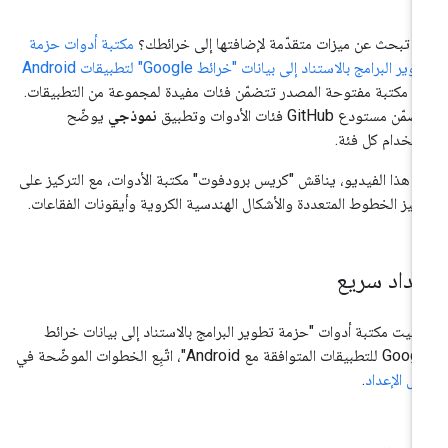
 تبحث عن ميزات متقدّمة لإضافتها إلى خرائطك؟
مكتبة أدوات حزمة
ير البرامج بالاستناد إلى بيانات "خرائط Google" لتطبيقات Android
 مكتبة مفتوحة المصدر تتضمّن فئات مفيدة لمجموعة من التطبيقات.
ّن مستودع GitHub فئات الأدوات وتطبيق
نموذجي
يوضّح
تخدام كل فئة.
 هذا الفيديو، يناقش "كريس برودفوت" مكتبة الأدوات، مع التركيز على
ميز الخطوط المتعددة والأشكال الهندسية الكروية وأيقونات الفقاعات.
عداد سريع
ثبيت مكتبة أدوات "حزمة تطوير البرامج بالاستناد إلى بيانات خرائط
بيقات المتوافقة مع Android"، اتّبِع الخطوات الموضّحة في
يل الإعداد
.