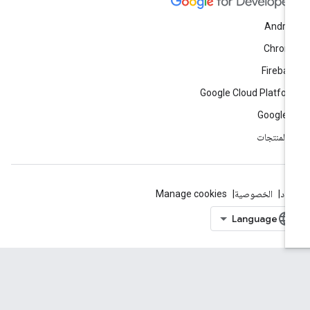
Andro
Chrom
Fireba
Google Cloud Platfo
Google 
ّ المنتجات
بنود
الخصوصية
Manage cookies