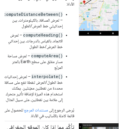
الأداة:
computeDistanceBetween()
– لعرض المسافة، بالكيلومترات، بين
إحداثيتَي خط العرض/الطول
computeHeading()
– لعرض
الاتجاه، بالقياس بالدرجات، بين إحداثي
خط العرض/خط الطول
computeArea()
– لعرض مساحة
مسار مغلق على سطح Earth بالمتر
المربّع
interpolate()
– لعرض إحداثيات
خط الطول/العرض لنقطة تقع على مسافة
محددة من نقطتَين معيّنتَين. يمكنك
استخدام هذه الميزة لإضافة تأثير متحرك
إلى علامة بين نقطتَين، على سبيل المثال.
يُرجى الرجوع إلى
مستندات المرجع
للحصول على
قائمة كاملة بالأساليب في الأداة.
تأكَّد مما إذا كان الموقع الجغرافي