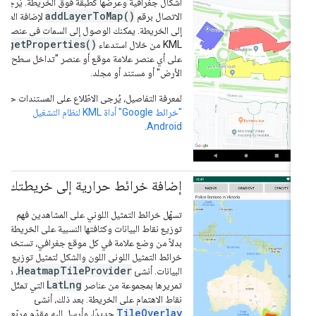
أشكال جغرافية وعرضها كطبقة فوق الخريطة. يُرجى
addLayerToMap()
الاتصال برقم
لإضافة الطبقة
إلى الخريطة. يمكنك الوصول إلى السمات في عنصر
getProperties()
KML من خلال استدعاء
على أي عنصر علامة موقع أو عنصر "تداخل سطح
الأرض" أو مستند أو مجلد.
لمعرفة التفاصيل، يُرجى الاطّلاع على المستندات حول
"خرائط Google" أداة KML لنظام التشغيل
.
Android
إضافة خرائط حرارية إلى خريطتك
تسهّل خرائط التمثيل اللوني على المشاهدين فهم
توزيع نقاط البيانات وكثافتها النسبية على الخريطة.
بدلاً من وضع علامة في كل موقع جغرافي، تستخدم
خرائط التمثيل اللوني اللون والشكل لتمثيل توزيع
HeatmapTileProvider
البيانات. أنشئ
، مع
LatLng
تمريرها بمجموعة من عناصر
التي تمثّل
نقاط الاهتمام على الخريطة. بعد ذلك، أنشئ
TileOverlay
جديدًا، وأرسِل إليه مقدّم مربّعات