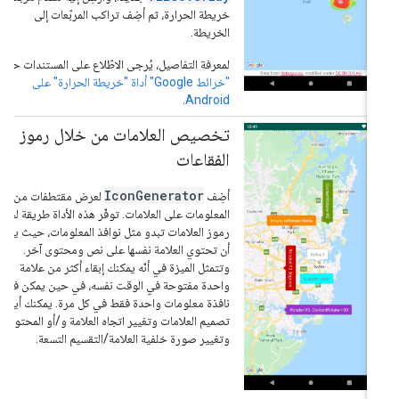
خريطة الحرارة، ثم أضِف تراكب المربّعات إلى
الخريطة.
لمعرفة التفاصيل، يُرجى الاطّلاع على المستندات حول
"خرائط Google" أداة "خريطة الحرارة" على
.
Android
تخصيص العلامات من خلال رموز
الفقاعات
IconGenerator
أضِف
لعرض مقتطفات من
المعلومات على العلامات. توفّر هذه الأداة طريقة لجعل
رموز العلامات تبدو مثل نوافذ المعلومات، حيث يمكن
أن تحتوي العلامة نفسها على نص ومحتوى آخر.
وتتمثل الميزة في أنّه يمكنك إبقاء أكثر من علامة
واحدة مفتوحة في الوقت نفسه، في حين يمكن فتح
نافذة معلومات واحدة فقط في كل مرة. يمكنك أيضًا
تصميم العلامات وتغيير اتجاه العلامة و/أو المحتوى،
وتغيير صورة خلفية العلامة/التقسيم التسعة.