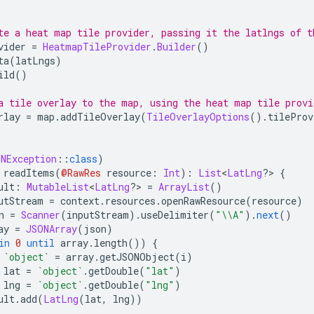
te a heat map tile provider, passing it the latlngs of t
vider 
=
HeatmapTileProvider
.
Builder
()
ta
(
latLngs
)
ild
()
a tile overlay to the map, using the heat map tile provi
rlay 
=
 map
.
addTileOverlay
(
TileOverlayOptions
().
tileProv
ONException
::
class
)
 readItems
(
@RawRes
 resource
:
Int
):
List
<
LatLng
?>
{
ult
:
MutableList
<
LatLng
?>
=
ArrayList
()
utStream 
=
 context
.
resources
.
openRawResource
(
resource
)
n 
=
Scanner
(
inputStream
).
useDelimiter
(
"\\A"
).
next
()
ay 
=
JSONArray
(
json
)
in
0
until
 array
.
length
())
{
 
`object`
=
 array
.
getJSONObject
(
i
)
 lat 
=
`object`
.
getDouble
(
"lat"
)
 lng 
=
`object`
.
getDouble
(
"lng"
)
ult
.
add
(
LatLng
(
lat
,
 lng
))