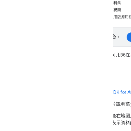
版本
變更資料集
移除熱視圖
作業與概念
查看試用版應用
建立和設定地圖
與地圖互動
在地圖上繪圖
選取平台：
自訂地圖
熱視圖可用來在
使用雲端式地圖樣式設定進行自訂
使用 JSON 樣式進行自訂
強化無障礙功能
簡介
在 Wear OS 上使用 Maps API
Maps SDK for
開放原始碼程式庫
公用程式庫
這部影片說明當
總覽
設定和示範
熱視圖能在地圖
Geo
JSON
顏色來表示資料
KML