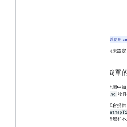
提示：
您可以使用
se
如果您尚未設定 Ma
新增簡單
如要在地圖中加
遞
LatLng
物件
公用程式會提
片。
HeatmapTi
半徑、漸層和不