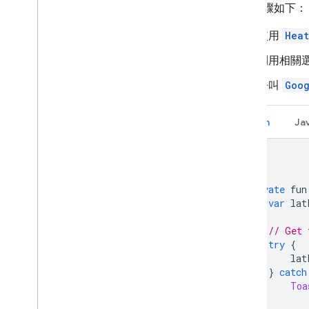
詳細步驟如下：
使用
Heat
利用相關選
呼叫
Goo
Kotlin
Ja
private
 fun
var
 lat
// Get 
try
{
        lat
}
catch
Toa