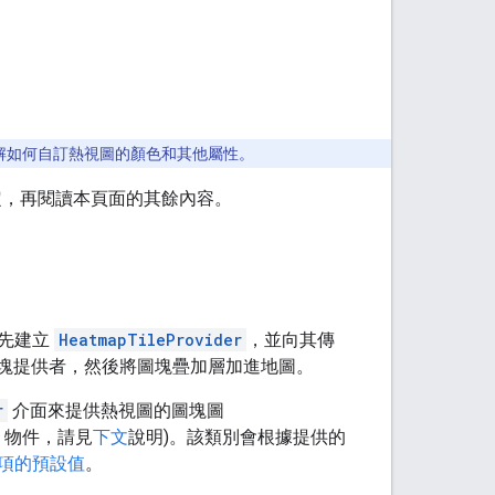
解如何自訂熱視圖的顏色和其他屬性。
定，再閱讀本頁面的其餘內容。
首先建立
HeatmapTileProvider
，並向其傳
塊提供者，然後將圖塊疊加層加進地圖。
r
介面來提供熱視圖的圖塊圖
物件，請見
下文
說明)。該類別會根據提供的
項的預設值
。