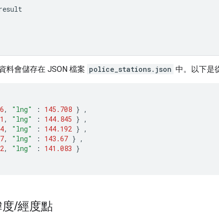
result
料會儲存在 JSON 檔案
police_stations.json
中。以下是
6
,
"lng"
:
145.708
}
,
1
,
"lng"
:
144.845
}
,
4
,
"lng"
:
144.192
}
,
7
,
"lng"
:
143.67
}
,
2
,
"lng"
:
141.083
}
緯度
/
經度點