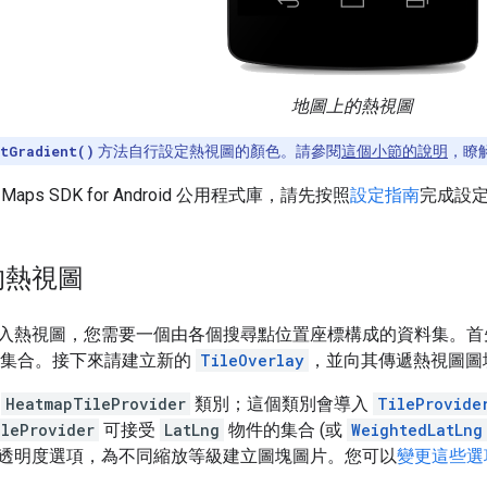
地圖上的熱視圖
tGradient()
方法自行設定熱視圖的顏色。請參閱
這個小節的說明
，瞭
ps SDK for Android 公用程式庫，請先按照
設定指南
完成設
的熱視圖
入熱視圖，您需要一個由各個搜尋點位置座標構成的資料集。
集合。接下來請建立新的
TileOverlay
，並向其傳遞熱視圖圖
供
HeatmapTileProvider
類別；這個類別會導入
TileProvide
leProvider
可接受
LatLng
物件的集合 (或
WeightedLatLng
透明度選項，為不同縮放等級建立圖塊圖片。您可以
變更這些選