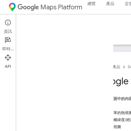
總覽
產品
定
Maps Platform
Android
Maps SDK for Android
資訊
指南
參考資料
範例
支援
即時通訊
API
首頁
產品
G
Maps SDK for Android
Googl
總覽
快速入門導覽課程
這個頁面中的內
設定
簡介
設定 Google Cloud 專案
新增簡單的熱視
使用 API 金鑰
使用加權緯度/經
設定 Android Studio 專案
自訂熱視圖