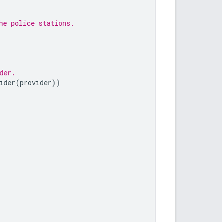
he police stations.
der.
ider
(
provider
))