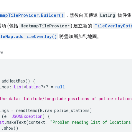
mapTileProvider.Builder()
，然後向其傳遞
LatLng
物件集
項 (包括
HeatmapTileProvider
) 建立新的
TileOverlayOpt
gleMap.addTileOverlay()
將疊加層加到地圖。
va
 addHeatMap
()
{
Lngs
:
List
<
LatLng
?>?
=
null
the data: latitude/longitude positions of police station
Lngs 
=
 readItems
(
R
.
raw
.
police_stations
)
(
e
:
JSONException
)
{
st
.
makeText
(
context
,
"Problem reading list of locations
.
show
()