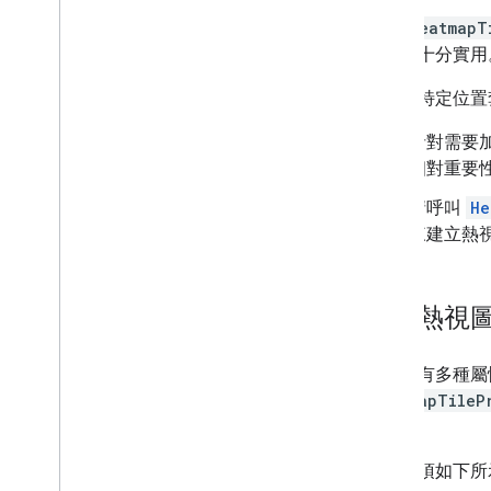
建立
HeatmapT
方法就十分實用
如何為特定位置
針對需要
相對重要
請呼叫
He
來建立熱
自訂熱視
熱視圖有多種屬
HeatmapTileP
圖塊。
可用選項如下所