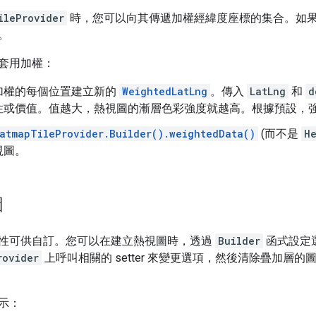
ileProvider
時，您可以向其傳遞加權經緯度座標的集合。如
。
套用加權：
加權的每個位置建立新的
WeightedLatLng
。傳入
LatLng
和
d
性或價值。值越大，熱視圖的漸層色彩強度就越高。根據預設，
atmapTileProvider.Builder().weightedData()
(而不是
H
視圖。
圖
性可供自訂。您可以在建立熱視圖時，透過
Builder
函式設定
rovider
上呼叫相關的 setter 來變更選項，然後清除疊加
示：