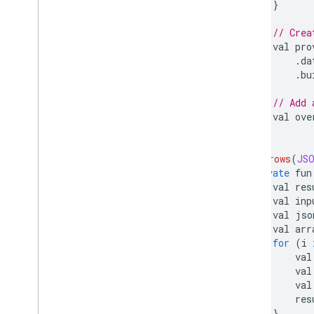
}
// Crea
    val pro
.
da
.
bu
// Add 
    val ove
}
@Throws
(
JS
private
 fun
    val res
    val inp
    val jso
    val arr
for
(
i 
        val
        val
        val
        res
}