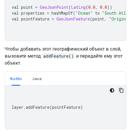
val point 
=
GeoJsonPoint
(
LatLng
(
0.0
,
0.0
))
val properties 
=
 hashMapOf
(
"Ocean"
 to 
"South Atlan
val pointFeature 
=
GeoJsonFeature
(
point
,
"Origin"
,
Чтобы добавить этот географический объект в слой,
вызовите метод
addFeature()
и передайте ему этот
объект.
Kotlin
Java
layer
.
addFeature
(
pointFeature
)