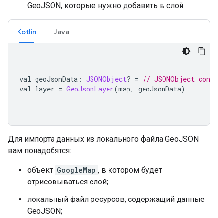
GeoJSON, которые нужно добавить в слой.
Kotlin
Java
val geoJsonData
:
JSONObject
?
=
// JSONObject conta
val layer 
=
GeoJsonLayer
(
map
,
 geoJsonData
)
Для импорта данных из локального файла GeoJSON
вам понадобятся:
объект
GoogleMap
, в котором будет
отрисовываться слой;
локальный файл ресурсов, содержащий данные
GeoJSON;