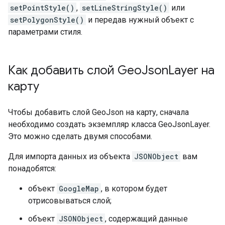
setPointStyle()
,
setLineStringStyle()
или
setPolygonStyle()
и передав нужный объект с
параметрами стиля.
Как добавить слой Geo
Json
Layer на
карту
Чтобы добавить слой GeoJson на карту, сначала
необходимо создать экземпляр класса GeoJsonLayer.
Это можно сделать двумя способами.
Для импорта данных из объекта
JSONObject
вам
понадобятся:
объект
GoogleMap
, в котором будет
отрисовываться слой;
объект
JSONObject
, содержащий данные