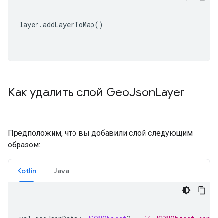
layer
.
addLayerToMap
()
Как удалить слой Geo
Json
Layer
Предположим, что вы добавили слой следующим
образом:
Kotlin
Java