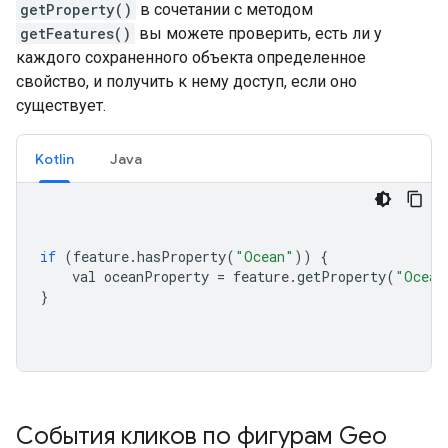
getProperty()
в сочетании с методом
getFeatures()
вы можете проверить, есть ли у
каждого сохраненного объекта определенное
свойство, и получить к нему доступ, если оно
существует.
Kotlin
Java
if
(
feature
.
hasProperty
(
"Ocean"
))
{
    val oceanProperty 
=
 feature
.
getProperty
(
"Ocean
}
События кликов по фигурам Geo