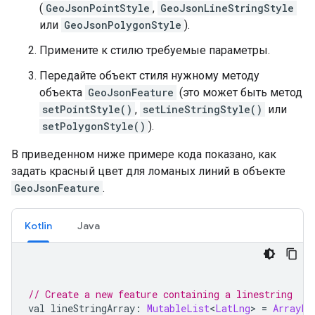
(
GeoJsonPointStyle
,
GeoJsonLineStringStyle
или
GeoJsonPolygonStyle
).
Примените к стилю требуемые параметры.
Передайте объект стиля нужному методу
объекта
GeoJsonFeature
(это может быть метод
setPointStyle()
,
setLineStringStyle()
или
setPolygonStyle()
).
В приведенном ниже примере кода показано, как
задать красный цвет для ломаных линий в объекте
GeoJsonFeature
.
Kotlin
Java
// Create a new feature containing a linestring
val lineStringArray
:
MutableList
<
LatLng
>
=
ArrayLi