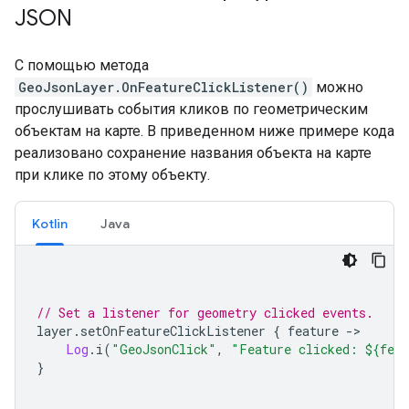
JSON
С помощью метода
GeoJsonLayer.OnFeatureClickListener()
можно
прослушивать события кликов по геометрическим
объектам на карте. В приведенном ниже примере кода
реализовано сохранение названия объекта на карте
при клике по этому объекту.
Kotlin
Java
// Set a listener for geometry clicked events.
layer
.
setOnFeatureClickListener 
{
 feature 
->
Log
.
i
(
"GeoJsonClick"
,
"Feature clicked: ${fea
}