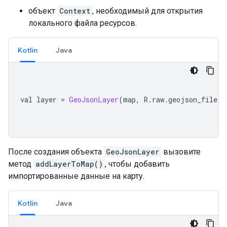
объект
Context
, необходимый для открытия
локального файла ресурсов.
Kotlin
Java
val layer 
=
GeoJsonLayer
(
map
,
 R
.
raw
.
geojson_file
,
 
После создания объекта
GeoJsonLayer
вызовите
метод
addLayerToMap()
, чтобы добавить
импортированные данные на карту.
Kotlin
Java