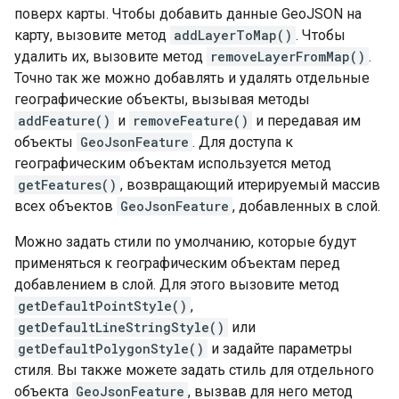
поверх карты. Чтобы добавить данные GeoJSON на
карту, вызовите метод
addLayerToMap()
. Чтобы
удалить их, вызовите метод
removeLayerFromMap()
.
Точно так же можно добавлять и удалять отдельные
географические объекты, вызывая методы
addFeature()
и
removeFeature()
и передавая им
объекты
GeoJsonFeature
. Для доступа к
географическим объектам используется метод
getFeatures()
, возвращающий итерируемый массив
всех объектов
GeoJsonFeature
, добавленных в слой.
Можно задать стили по умолчанию, которые будут
применяться к географическим объектам перед
добавлением в слой. Для этого вызовите метод
getDefaultPointStyle()
,
getDefaultLineStringStyle()
или
getDefaultPolygonStyle()
и задайте параметры
стиля. Вы также можете задать стиль для отдельного
объекта
GeoJsonFeature
, вызвав для него метод