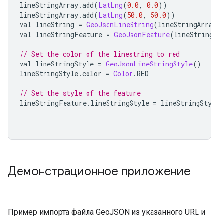
lineStringArray
.
add
(
LatLng
(
0.0
,
0.0
))
lineStringArray
.
add
(
LatLng
(
50.0
,
50.0
))
val lineString 
=
GeoJsonLineString
(
lineStringArray
val lineStringFeature 
=
GeoJsonFeature
(
lineString
,
// Set the color of the linestring to red
val lineStringStyle 
=
GeoJsonLineStringStyle
()
lineStringStyle
.
color 
=
Color
.
RED
// Set the style of the feature
lineStringFeature
.
lineStringStyle 
=
 lineStringStyl
Демонстрационное приложение
Пример импорта файла GeoJSON из указанного URL и