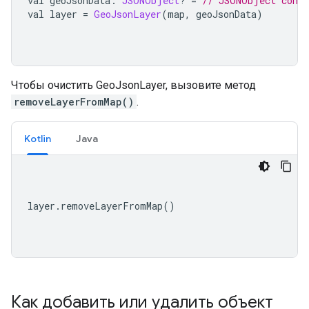
val geoJsonData
:
JSONObject
?
=
// JSONObject conta
val layer 
=
GeoJsonLayer
(
map
,
 geoJsonData
)
Чтобы очистить GeoJsonLayer, вызовите метод
removeLayerFromMap()
.
Kotlin
Java
layer
.
removeLayerFromMap
()
Как добавить или удалить объект