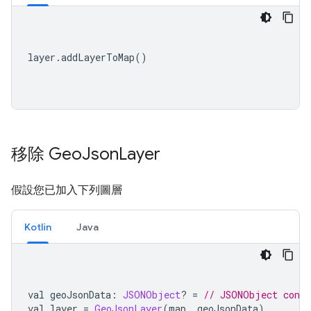
layer
.
addLayerToMap
()
移除 Geo
Json
Layer
假設您已加入下列圖層
Kotlin
Java
val geoJsonData
:
JSONObject
?
=
// JSONObject conta
val layer 
=
GeoJsonLayer
(
map
,
 geoJsonData
)