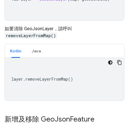
如要清除 GeoJsonLayer，請呼叫
removeLayerFromMap()
Kotlin
Java
layer
.
removeLayerFromMap
()
新增及移除 Geo
Json
Feature