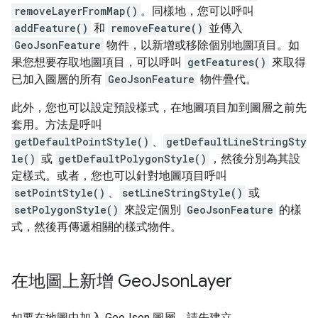
removeLayerFromMap()
。同樣地，您可以呼叫
addFeature()
和
removeFeature()
並傳入
GeoJsonFeature
物件，以新增或移除個別地圖項目。如
果您想要存取地圖項目，可以呼叫
getFeatures()
來取得
已加入圖層的所有
GeoJsonFeature
物件疊代。
此外，您也可以設定預設樣式，在地圖項目加到圖層之前先
套用。方法是呼叫
getDefaultPointStyle()
、
getDefaultLineStringSty
le()
或
getDefaultPolygonStyle()
，然後分別為其設
定樣式。或者，您也可以針對地圖項目呼叫
setPointStyle()
、
setLineStringStyle()
或
setPolygonStyle()
來設定個別
GeoJsonFeature
的樣
式，然後再傳遞相關的樣式物件。
在地圖上新增 Geo
Json
Layer
如要在地圖中加入 GeoJson 圖層，請先建立