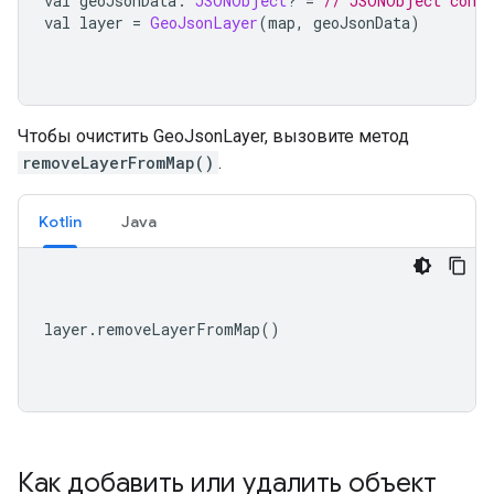
val geoJsonData
:
JSONObject
?
=
// JSONObject conta
val layer 
=
GeoJsonLayer
(
map
,
 geoJsonData
)
Чтобы очистить GeoJsonLayer, вызовите метод
removeLayerFromMap()
.
Kotlin
Java
layer
.
removeLayerFromMap
()
Как добавить или удалить объект