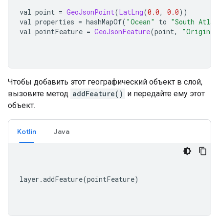
val point 
=
GeoJsonPoint
(
LatLng
(
0.0
,
0.0
))
val properties 
=
 hashMapOf
(
"Ocean"
 to 
"South Atlan
val pointFeature 
=
GeoJsonFeature
(
point
,
"Origin"
,
Чтобы добавить этот географический объект в слой,
вызовите метод
addFeature()
и передайте ему этот
объект.
Kotlin
Java
layer
.
addFeature
(
pointFeature
)