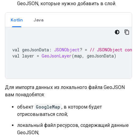
GeoJSON, которые нужно добавить в слой.
Kotlin
Java
val geoJsonData
:
JSONObject
?
=
// JSONObject conta
val layer 
=
GeoJsonLayer
(
map
,
 geoJsonData
)
Для импорта данных из локального файла GeoJSON
вам понадобятся:
объект
GoogleMap
, в котором будет
отрисовываться слой;
локальный файл ресурсов, содержащий данные
GeoJSON;