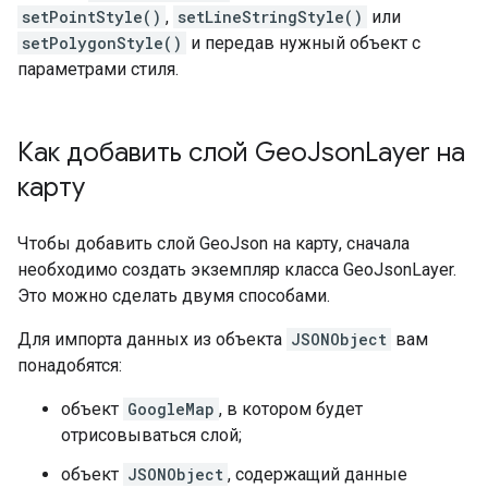
setPointStyle()
,
setLineStringStyle()
или
setPolygonStyle()
и передав нужный объект с
параметрами стиля.
Как добавить слой Geo
Json
Layer на
карту
Чтобы добавить слой GeoJson на карту, сначала
необходимо создать экземпляр класса GeoJsonLayer.
Это можно сделать двумя способами.
Для импорта данных из объекта
JSONObject
вам
понадобятся:
объект
GoogleMap
, в котором будет
отрисовываться слой;
объект
JSONObject
, содержащий данные