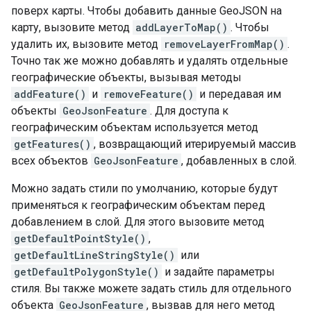
поверх карты. Чтобы добавить данные GeoJSON на
карту, вызовите метод
addLayerToMap()
. Чтобы
удалить их, вызовите метод
removeLayerFromMap()
.
Точно так же можно добавлять и удалять отдельные
географические объекты, вызывая методы
addFeature()
и
removeFeature()
и передавая им
объекты
GeoJsonFeature
. Для доступа к
географическим объектам используется метод
getFeatures()
, возвращающий итерируемый массив
всех объектов
GeoJsonFeature
, добавленных в слой.
Можно задать стили по умолчанию, которые будут
применяться к географическим объектам перед
добавлением в слой. Для этого вызовите метод
getDefaultPointStyle()
,
getDefaultLineStringStyle()
или
getDefaultPolygonStyle()
и задайте параметры
стиля. Вы также можете задать стиль для отдельного
объекта
GeoJsonFeature
, вызвав для него метод