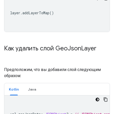
layer
.
addLayerToMap
()
Как удалить слой Geo
Json
Layer
Предположим, что вы добавили слой следующим
образом:
Kotlin
Java