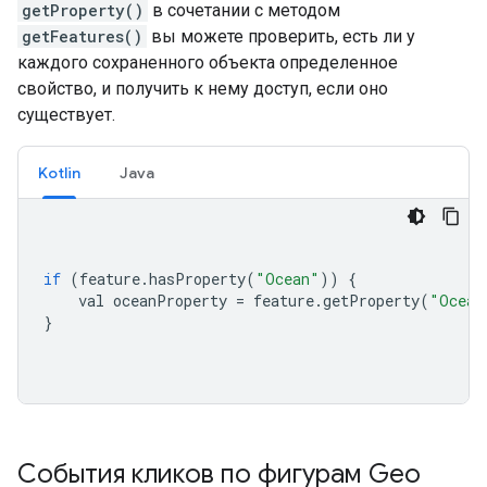
getProperty()
в сочетании с методом
getFeatures()
вы можете проверить, есть ли у
каждого сохраненного объекта определенное
свойство, и получить к нему доступ, если оно
существует.
Kotlin
Java
if
(
feature
.
hasProperty
(
"Ocean"
))
{
    val oceanProperty 
=
 feature
.
getProperty
(
"Ocean
}
События кликов по фигурам Geo