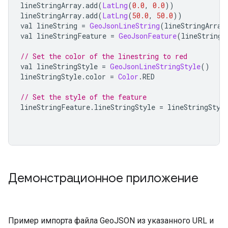
lineStringArray
.
add
(
LatLng
(
0.0
,
0.0
))
lineStringArray
.
add
(
LatLng
(
50.0
,
50.0
))
val lineString 
=
GeoJsonLineString
(
lineStringArray
val lineStringFeature 
=
GeoJsonFeature
(
lineString
,
// Set the color of the linestring to red
val lineStringStyle 
=
GeoJsonLineStringStyle
()
lineStringStyle
.
color 
=
Color
.
RED
// Set the style of the feature
lineStringFeature
.
lineStringStyle 
=
 lineStringStyl
Демонстрационное приложение
Пример импорта файла GeoJSON из указанного URL и