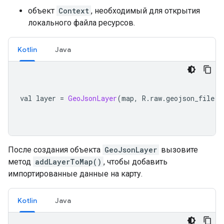
объект
Context
, необходимый для открытия
локального файла ресурсов.
Kotlin
Java
val layer 
=
GeoJsonLayer
(
map
,
 R
.
raw
.
geojson_file
,
 
После создания объекта
GeoJsonLayer
вызовите
метод
addLayerToMap()
, чтобы добавить
импортированные данные на карту.
Kotlin
Java