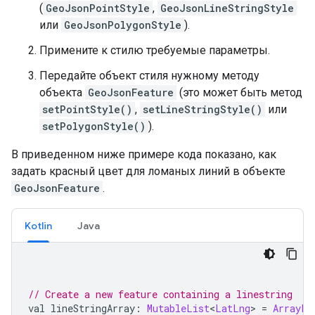
(
GeoJsonPointStyle
,
GeoJsonLineStringStyle
или
GeoJsonPolygonStyle
).
Примените к стилю требуемые параметры.
Передайте объект стиля нужному методу
объекта
GeoJsonFeature
(это может быть метод
setPointStyle()
,
setLineStringStyle()
или
setPolygonStyle()
).
В приведенном ниже примере кода показано, как
задать красный цвет для ломаных линий в объекте
GeoJsonFeature
.
Kotlin
Java
// Create a new feature containing a linestring
val lineStringArray
:
MutableList
<
LatLng
>
=
ArrayLi