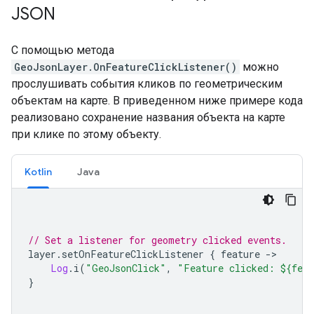
JSON
С помощью метода
GeoJsonLayer.OnFeatureClickListener()
можно
прослушивать события кликов по геометрическим
объектам на карте. В приведенном ниже примере кода
реализовано сохранение названия объекта на карте
при клике по этому объекту.
Kotlin
Java
// Set a listener for geometry clicked events.
layer
.
setOnFeatureClickListener 
{
 feature 
->
Log
.
i
(
"GeoJsonClick"
,
"Feature clicked: ${fea
}