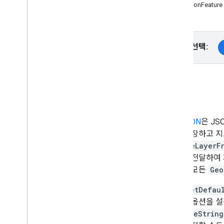
버전
GeoJsonFeatu
작업 및 개념
지도 만들기 및 구성하기
플랫폼 선택:
지도와 상호작용하기
지도에 그리기
지도 맞춤설정
소개
클라우드 기반 지도 스타일 지정으로 맞춤
설정
JSON 스타일 지정으로 맞춤설정
GeoJSON
은 J
접근성 향상
으로 저장하고 지
Wear OS의 지도 API
removeLayerF
객체를 전달하여 
오픈소스 라이브러리
추가된 모든
Geo
유틸리티 라이브러리
또한
getDefau
개요
스타일 옵션을 설
설정 및 데모
setLineString
Geo
JSON