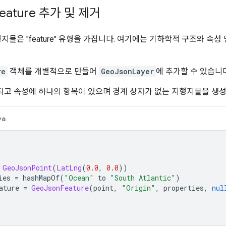
Feature 추가 및 제거
형지물은 "feature" 유형을 가집니다. 여기에는 기하학적 구조와 속
re
객체를 개별적으로 만들어
GeoJsonLayer
에 추가할 수 있습니다
포함되고 속성에 하나의 항목이 있으며 경계 상자가 없는 지형지물을 생
va
GeoJsonPoint
(
LatLng
(
0.0
,
0.0
))
ies 
=
 hashMapOf
(
"Ocean"
 to 
"South Atlantic"
)
ature 
=
GeoJsonFeature
(
point
,
"Origin"
,
 properties
,
nul