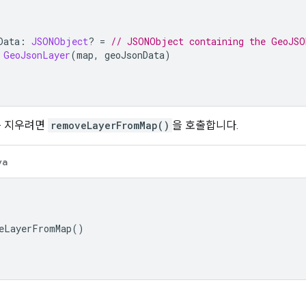
Data
:
JSONObject
?
=
// JSONObject containing the GeoJSO
GeoJsonLayer
(
map
,
 geoJsonData
)
r를 지우려면
removeLayerFromMap()
을 호출합니다.
va
eLayerFromMap
()