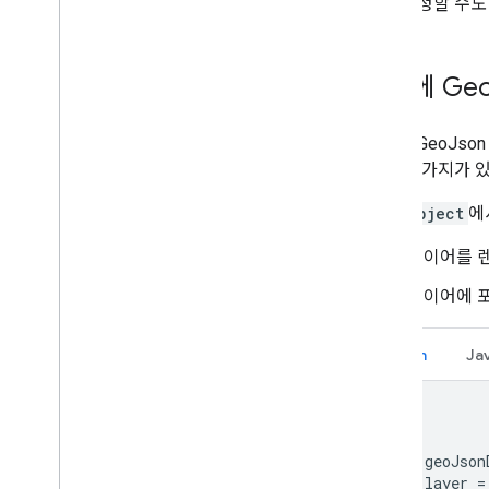
일을 설정할 수도
KML
히트맵
마커 클러스터링
지도에 Ge
멀티레이어
KTX Kotlin 확장 프로그램
지도 Compose 라이브러리
지도에 GeoJso
지도 Rx 라이브러리
법은 두 가지가 
Secrets Gradle 플러그인
JSONObject
에
Maps SDK v3 베타에서 마이그레이션
레이어를 
정책 및 약관
사용량 및 결제
레이어에 포
보고 및 모니터링
서비스 약관
Kotlin
Ja
Google Play 데이터 공개 요건 준비
val geoJson
val layer 
=