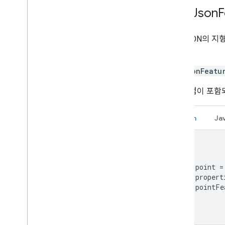
Geo
Json
GeoJSON의 지
합니다.
GeoJsonFeatu
0, 0 지점이 
Kotlin
Ja
val point 
=
val propert
val pointFe