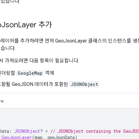
 있습니다.
o
Json
Layer 추가
n 레이어를 추가하려면 먼저 GeoJsonLayer 클래스의 인스턴스를 생
있습니다.
서 가져오려면 다음 항목이 필요합니다.
렌더링할
GoogleMap
객체
함될 GeoJSON 데이터가 포함된
JSONObject
va
Data
:
JSONObject
?
=
// JSONObject containing the GeoJSO
GeoJsonLayer
(
map
,
 geoJsonData
)