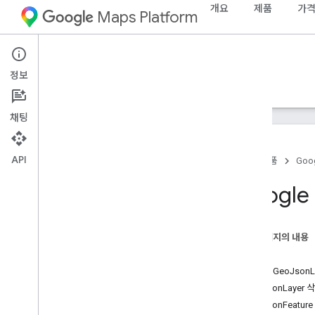
개요
제품
가격
Maps Platform
Android
Maps SDK for Android
정보
안내
참조
샘플
지원
채팅
API
홈
제품
Goog
Android용 Maps SDK
Google
개요
빠른 시작
이 페이지의 내용
설정
소개
Google Cloud 프로젝트 설정
지도에 GeoJsonL
API 키 사용하기
GeoJsonLayer 
Android 스튜디오 프로젝트 설정
GeoJsonFeatur