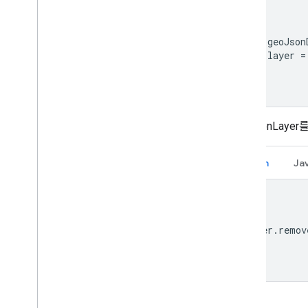
val geoJson
val layer 
=
GeoJsonLaye
Kotlin
Ja
layer
.
remov