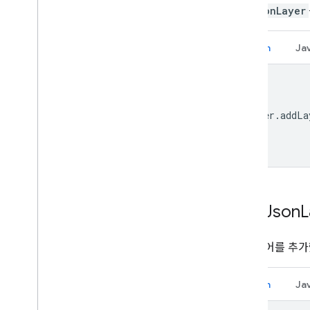
GeoJsonLayer
Kotlin
Ja
layer
.
addLa
Geo
Json
L
이 레이어를 추가
Kotlin
Ja