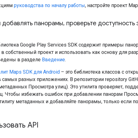
укциям
руководства по началу работы
, настройте проект Map
 добавлять панорамы
,
проверьте доступность 
блиотека Google Play Services SDK содержит примеры пан
 в собственный проект и использовать как основу для раз
ведены в разделе
Введение
.
лит Maps SDK для Android
– это библиотека классов с от
 самых разных приложениях. В репозитории repository Git
метаданных Просмотра улиц). Это утилита проверяет, под
ц. Чтобы избежать ошибок при добавлении панорам Просмо
тилиту метаданных и добавляйте панорамы, только если п
ьзовать API