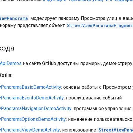
iewPanorama
моделирует панораму Просмотра улиц в ваш
нораму представляет объект
StreetViewPanoramaFragmen
кода
 ApiDemos
на сайте GitHub доступны примеры, демонстрир
otlin:
wPanoramaBasicDemoActivity
: основы работы с Просмотром 
wPanoramaEventsDemoActivity
: прослушивание событий;
wPanoramaNavigationDemoActivity
: программное управление
wPanoramaOptionsDemoActivity
: изменение пользовательско
wPanoramaViewDemoActivity
: использование
StreetViewPan