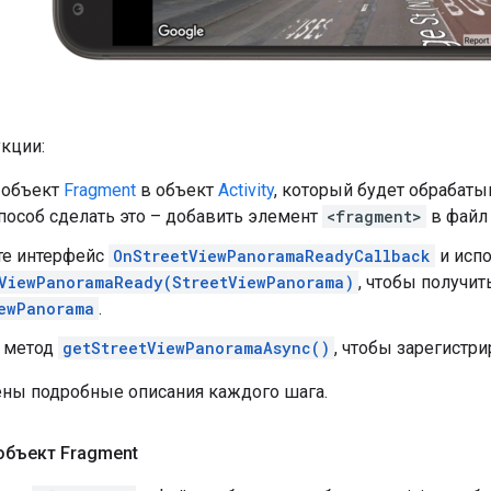
кции:
 объект
Fragment
в объект
Activity
, который будет обрабат
пособ сделать это – добавить элемент
<fragment>
в файл
те интерфейс
OnStreetViewPanoramaReadyCallback
и испо
ViewPanoramaReady(StreetViewPanorama)
, чтобы получит
ewPanorama
.
 метод
getStreetViewPanoramaAsync()
, чтобы зарегистр
ны подробные описания каждого шага.
объект Fragment