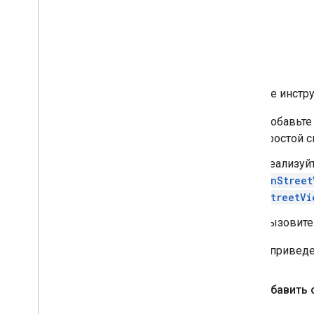
Краткие инстру
Добавьте
простой с
Реализуй
onStreet
StreetVi
Вызовите
Далее приведе
Как добавить 