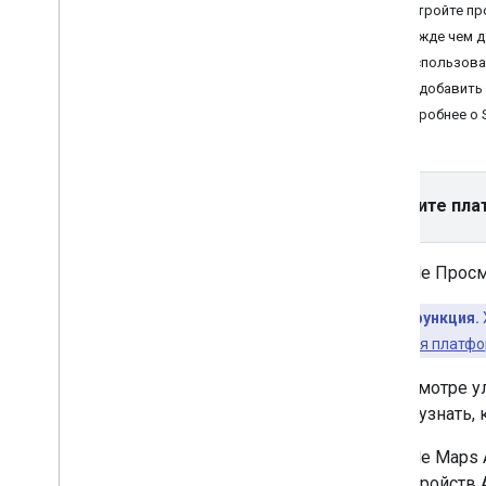
Версии
Настройте пр
Прежде чем д
Задачи и основные понятия
Как использова
Создание и настройка карты
Как добавить
Добавление карты
Подробнее о 
Настройка карты
Координаты на карте и
координаты фрагмента
Новое средство отрисовки карт
Выберите пла
Панорамы в Просмотре улиц
Организации и объекты
В Google Прос
инфраструктуры
Упрощенный режим
Платная функция.
Взаимодействие с картой
использования платфо
Рисование объектов на карте
В Просмотре у
Настройте карту
Чтобы узнать, 
Настройка стилей облачных карт
Настройка с помощью стилей JSON
В Google Maps 
Специальные возможности
для устройств 