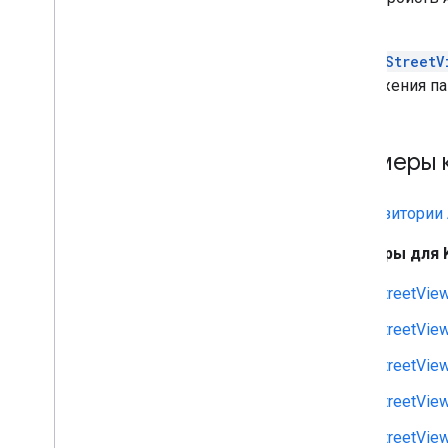
Maps API для Wear OS
карте
…
Класс
StreetV
Библиотеки с открытым исходным
кодом
приложения па
Библиотека утилит
Расширения KTX Kotlin
Библиотека Maps Compose
Примеры 
Библиотека Maps Rx
Плагин Secrets Gradle
В
репозитории
Перенос данных из Maps SDK
версии 3 (бета)
Примеры для K
Правила и условия
StreetVie
Использование и оплата
StreetVie
Отчеты и мониторинг
Условия использования
StreetVie
Что нужно сделать для соблюдения
StreetVie
требований Google Play о раскрытии
информации
StreetVie