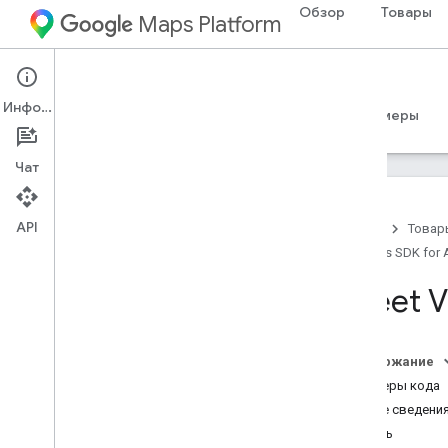
Обзор
Товары
Maps Platform
Android
Maps SDK for Android
Информация
Руководства
Справочные материалы
Примеры
Чат
API
Главная
Товар
Maps SDK for 
Maps SDK для Android
Обзор
Street 
Краткое руководство
Настройка
Содержание
Как настроить проект Google Cloud
Примеры кода
Использование ключей API
Общие сведения
Настройка проекта Android Studio
Начать