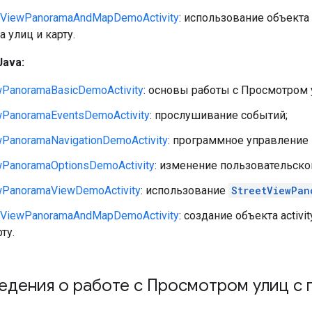
etViewPanoramaAndMapDemoActivity
: использование объекта
 улиц и карту.
ava:
wPanoramaBasicDemoActivity
: основы работы с Просмотром 
wPanoramaEventsDemoActivity
: прослушивание событий;
wPanoramaNavigationDemoActivity
: программное управление
wPanoramaOptionsDemoActivity
: изменение пользовательско
wPanoramaViewDemoActivity
: использование
StreetViewPan
etViewPanoramaAndMapDemoActivity
: создание объекта acti
ту.
едения о работе с Просмотром улиц с