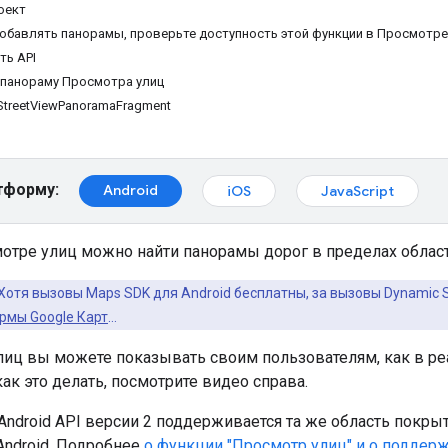
оект
обавлять панорамы, проверьте доступность этой функции в Просмотре
ть API
 панораму Просмотра улиц
StreetViewPanoramaFragment
тформу:
Android
iOS
JavaScript
мотре улиц можно найти панорамы дорог в пределах облас
Хотя вызовы Maps SDK для Android бесплатны, за вызовы Dynamic S
рмы Google Карт
…
лиц вы можете показывать своим пользователям, как в ре
как это делать, посмотрите видео справа.
Android API версии 2 поддерживается та же область покрыт
Android. Подробнее
о функции "Просмотр улиц" и о поддер