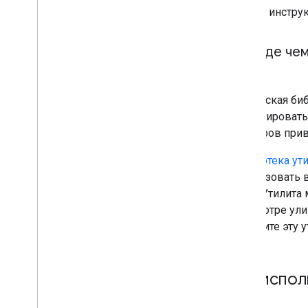
Следуя инстр
Прежде чем
Клиентская би
импортировать
примеров при
Библиотека ути
использовать в
utility
(Утилита 
Просмотре ули
вызовите эту у
Как испол