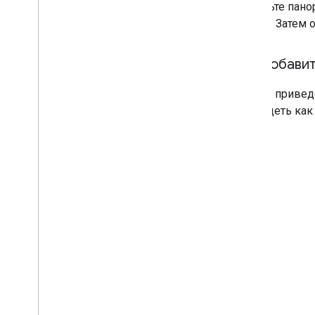
Добавьте панор
способ. Затем
Как добави
Следуя привед
выглядеть как