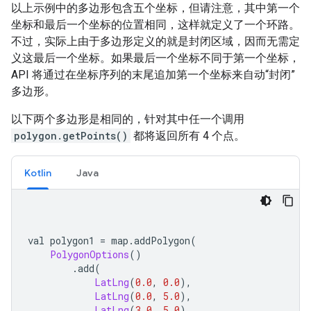
以上示例中的多边形包含五个坐标，但请注意，其中第一个
坐标和最后一个坐标的位置相同，这样就定义了一个环路。
不过，实际上由于多边形定义的就是封闭区域，因而无需定
义这最后一个坐标。如果最后一个坐标不同于第一个坐标，
API 将通过在坐标序列的末尾追加第一个坐标来自动“封闭”
多边形。
以下两个多边形是相同的，针对其中任一个调用
polygon.getPoints()
都将返回所有 4 个点。
Kotlin
Java
val polygon1 
=
 map
.
addPolygon
(
PolygonOptions
()
.
add
(
LatLng
(
0.0
,
0.0
),
LatLng
(
0.0
,
5.0
),
LatLng
(
3.0
,
5.0
),