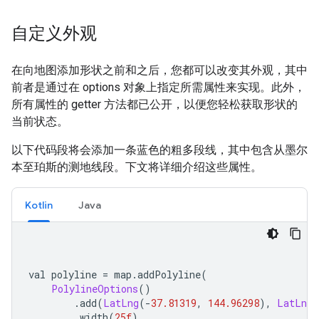
自定义外观
在向地图添加形状之前和之后，您都可以改变其外观，其中
前者是通过在 options 对象上指定所需属性来实现。此外，
所有属性的 getter 方法都已公开，以便您轻松获取形状的
当前状态。
以下代码段将会添加一条蓝色的粗多段线，其中包含从墨尔
本至珀斯的测地线段。下文将详细介绍这些属性。
Kotlin
Java
val polyline 
=
 map
.
addPolyline
(
PolylineOptions
()
.
add
(
LatLng
(-
37.81319
,
144.96298
),
LatLng
(
.
width
(
25f
)