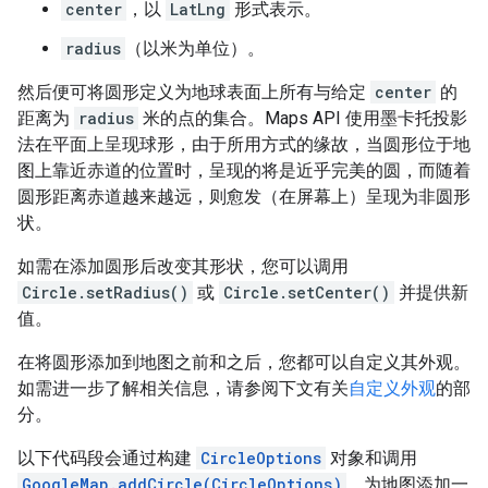
center
，以
LatLng
形式表示。
radius
（以米为单位）。
然后便可将圆形定义为地球表面上所有与给定
center
的
距离为
radius
米的点的集合。Maps API 使用墨卡托投影
法在平面上呈现球形，由于所用方式的缘故，当圆形位于地
图上靠近赤道的位置时，呈现的将是近乎完美的圆，而随着
圆形距离赤道越来越远，则愈发（在屏幕上）呈现为非圆形
状。
如需在添加圆形后改变其形状，您可以调用
Circle.setRadius()
或
Circle.setCenter()
并提供新
值。
在将圆形添加到地图之前和之后，您都可以自定义其外观。
如需进一步了解相关信息，请参阅下文有关
自定义外观
的部
分。
以下代码段会通过构建
CircleOptions
对象和调用
GoogleMap.addCircle(CircleOptions)
，为地图添加一