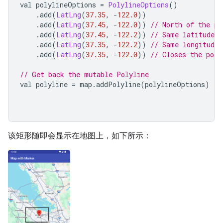
val polylineOptions 
=
PolylineOptions
()
.
add
(
LatLng
(
37.35
,
-
122.0
))
.
add
(
LatLng
(
37.45
,
-
122.0
))
// North of the pr
.
add
(
LatLng
(
37.45
,
-
122.2
))
// Same latitude, 
.
add
(
LatLng
(
37.35
,
-
122.2
))
// Same longitude,
.
add
(
LatLng
(
37.35
,
-
122.0
))
// Closes the poly
// Get back the mutable Polyline
val polyline 
=
 map
.
addPolyline
(
polylineOptions
)
该矩形随即会显示在地图上，如下所示：