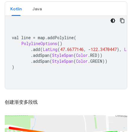
Kotlin
Java
val line 
=
 map
.
addPolyline
(
PolylineOptions
()
.
add
(
LatLng
(
47.6677146
,
-
122.3470447
),
Lat
.
addSpan
(
StyleSpan
(
Color
.
RED
))
.
addSpan
(
StyleSpan
(
Color
.
GREEN
))
)
创建渐变多段线