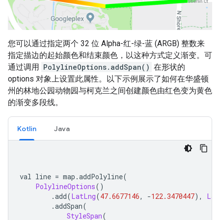
您可以通过指定两个 32 位 Alpha-红-绿-蓝 (ARGB) 整数来
指定描边的起始颜色和结束颜色，以这种方式定义渐变。可
通过调用
PolylineOptions.addSpan()
在形状的
options 对象上设置此属性。以下示例展示了如何在华盛顿
州的林地公园动物园与柯克兰之间创建颜色由红色变为黄色
的渐变多段线。
Kotlin
Java
val line 
=
 map
.
addPolyline
(
PolylineOptions
()
.
add
(
LatLng
(
47.6677146
,
-
122.3470447
),
Lat
.
addSpan
(
StyleSpan
(