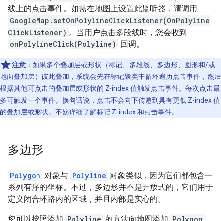
线上的点击事件。如需在地图上设置此监听器，请调用
GoogleMap.setOnPolylineClickListener(OnPolyline
ClickListener)
。当用户点击多段线时，您会收到
onPolylineClick(Polyline)
回调。
注意
：如果多个叠加层或形状（标记、多段线、多边形、圆形和/或
地面叠加层）彼此叠加，系统会先在标记聚类中循环遍历点击事件，然后
根据其他可点击的叠加层或形状的 Z-index 值触发点击事件。每次点击最
多可触发一个事件。换句话说，点击不会向下传递到具有更低 Z-index 值
的叠加层或形状。不妨详细了解
标记 Z-index 和点击事件
。
多边形
Polygon
对象与
Polyline
对象类似，因为它们都包含一
系列有序的坐标。不过，多边形并不是开放式的，它们用于
定义闭合环路内的区域，并且内部是实心的。
您可以按照添加
Polyline
的方法向地图添加
Polygon
。