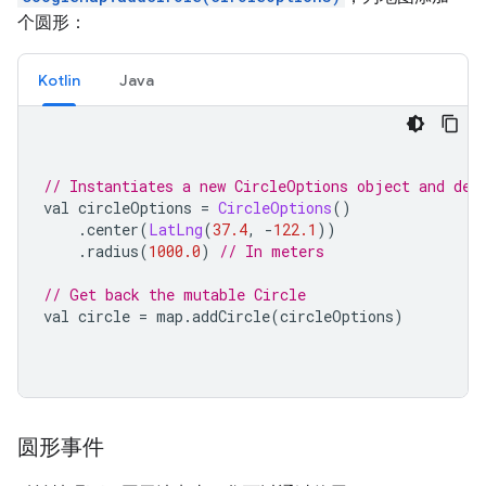
个圆形：
Kotlin
Java
// Instantiates a new CircleOptions object and def
val circleOptions 
=
CircleOptions
()
.
center
(
LatLng
(
37.4
,
-
122.1
))
.
radius
(
1000.0
)
// In meters
// Get back the mutable Circle
val circle 
=
 map
.
addCircle
(
circleOptions
)
圆形事件