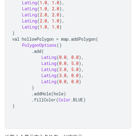
LatLng
(
1.0
,
1.0
),
LatLng
(
1.0
,
2.0
),
LatLng
(
2.0
,
2.0
),
LatLng
(
2.0
,
1.0
),
LatLng
(
1.0
,
1.0
)
)
val hollowPolygon 
=
 map
.
addPolygon
(
PolygonOptions
()
.
add
(
LatLng
(
0.0
,
0.0
),
LatLng
(
0.0
,
5.0
),
LatLng
(
3.0
,
5.0
),
LatLng
(
3.0
,
0.0
),
LatLng
(
0.0
,
0.0
)
)
.
addHole
(
hole
)
.
fillColor
(
Color
.
BLUE
)
)