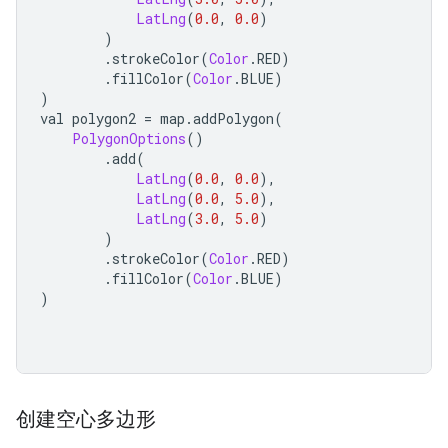
LatLng
(
0.0
,
0.0
)
)
.
strokeColor
(
Color
.
RED
)
.
fillColor
(
Color
.
BLUE
)
)
val polygon2 
=
 map
.
addPolygon
(
PolygonOptions
()
.
add
(
LatLng
(
0.0
,
0.0
),
LatLng
(
0.0
,
5.0
),
LatLng
(
3.0
,
5.0
)
)
.
strokeColor
(
Color
.
RED
)
.
fillColor
(
Color
.
BLUE
)
)
创建空心多边形