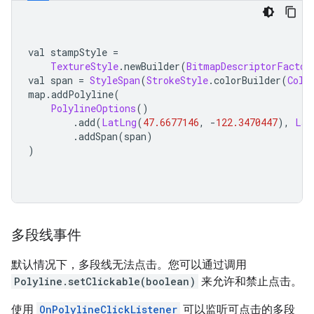
val stampStyle 
=
TextureStyle
.
newBuilder
(
BitmapDescriptorFactor
val span 
=
StyleSpan
(
StrokeStyle
.
colorBuilder
(
Colo
map
.
addPolyline
(
PolylineOptions
()
.
add
(
LatLng
(
47.6677146
,
-
122.3470447
),
Lat
.
addSpan
(
span
)
)
多段线事件
默认情况下，多段线无法点击。您可以通过调用
Polyline.setClickable(boolean)
来允许和禁止点击。
使用
OnPolylineClickListener
可以监听可点击的多段