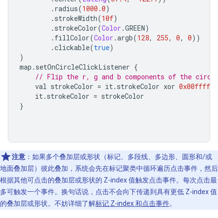
.
radius
(
1000.0
)
.
strokeWidth
(
10f
)
.
strokeColor
(
Color
.
GREEN
)
.
fillColor
(
Color
.
argb
(
128
,
255
,
0
,
0
))
.
clickable
(
true
)
)
map
.
setOnCircleClickListener 
{
// Flip the r, g and b components of the circl
    val strokeColor 
=
 it
.
strokeColor xor 
0x00ffffff
    it
.
strokeColor 
=
 strokeColor
}
注意
：如果多个叠加层或形状（标记、多段线、多边形、圆形和/或
地面叠加层）彼此叠加，系统会先在标记聚类中循环遍历点击事件，然后
根据其他可点击的叠加层或形状的 Z-index 值触发点击事件。每次点击最
多可触发一个事件。换句话说，点击不会向下传递到具有更低 Z-index 值
的叠加层或形状。不妨详细了解
标记 Z-index 和点击事件
。