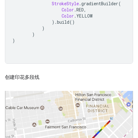
StrokeStyle
.
gradientBuilder
(
Color
.
RED
,
Color
.
YELLOW
).
build
()
)
)
)
创建印花多段线