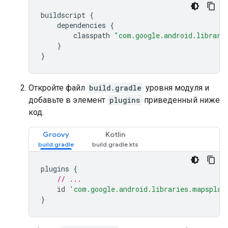
buildscript {
    dependencies {
        classpath 
"com.google.android.librari
    }
}
Откройте файл
build.gradle
уровня модуля и
добавьте в элемент
plugins
приведенный ниже
код.
Groovy
Kotlin
plugins 
{
// ...
    id 
'com.google.android.libraries.mapsplat
}