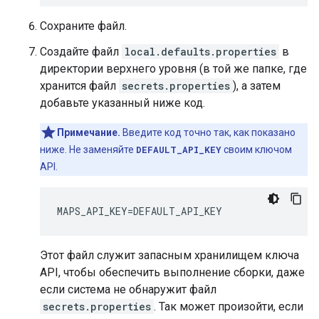
Сохраните файл.
Создайте файл
local.defaults.properties
в
директории верхнего уровня (в той же папке, где
хранится файл
secrets.properties
), а затем
добавьте указанный ниже код.
Примечание.
Введите код точно так, как показано
ниже. Не заменяйте
DEFAULT_API_KEY
своим ключом
API.
MAPS_API_KEY
=
DEFAULT_API_KEY
Этот файл служит запасным хранилищем ключа
API, чтобы обеспечить выполнение сборки, даже
если система не обнаружит файл
secrets.properties
. Так может произойти, если