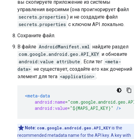
вы скопируете приложение из системы
управления версиями (она проигнорирует файл
secrets.properties
) и не создадите файл
secrets.properties
с ключом API локально.
Сохраните файл.
В файле
AndroidManifest.xml
найдите раздел
com.google.android.geo.API_KEY
и обновите
android:value attribute
. Если тег
<meta-
data>
не существует, создайте его как дочерний
элемент для тега
<application>
.
<meta-data
android:name
=
"com.google.android.geo.API_
android:value
=
"${MAPS_API_KEY}"
/>
Note:
com.google.android.geo.API_KEY
is the
recommended metadata name for the API key. A key with