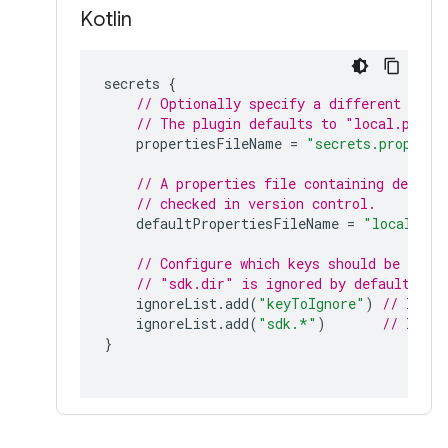
Kotlin
secrets 
{
// Optionally specify a different file
// The plugin defaults to "local.prope
    propertiesFileName 
=
"secrets.properti
// A properties file containing defaul
// checked in version control.
    defaultPropertiesFileName 
=
"local.def
// Configure which keys should be ignor
// "sdk.dir" is ignored by default.
    ignoreList
.
add
(
"keyToIgnore"
)
// Ignor
    ignoreList
.
add
(
"sdk.*"
)
// Ignor
}