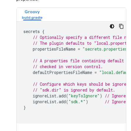
Groovy
secrets 
{
// Optionally specify a different file na
// The plugin defaults to "local.properti
    propertiesFileName 
=
"secrets.properties"
// A properties file containing default s
// checked in version control.
    defaultPropertiesFileName 
=
"local.defaul
// Configure which keys should be ignored 
// "sdk.dir" is ignored by default.
    ignoreList
.
add
(
"keyToIgnore"
)
// Ignore t
    ignoreList
.
add
(
"sdk.*"
)
// Ignore a
}