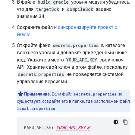
В файле
build.gradle
уровня модуля убедитесь,
что для
targetSdk
и
compileSdk
задано
значение 34.
Сохраните файл и
синхронизируйте проект с
Gradle
.
Откройте файл
secrets.properties
в каталоге
верхнего уровня и добавьте приведенный ниже
код. Укажите вместо
YOUR_API_KEY
свой ключ
API. Храните свой ключ в этом файле, поскольку
secrets.properties
не проверяется системой
управления версиями.
Примечание.
Если файл
secrets.properties
не
существует, создайте его в папке, где расположен файл
local.properties
.
MAPS_API_KEY
=
YOUR_API_KEY