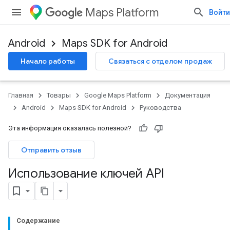
Maps Platform
Войти
Android
Maps SDK for Android
Начало работы
Связаться с отделом продаж
Главная
Товары
Google Maps Platform
Документация
Android
Maps SDK for Android
Руководства
Эта информация оказалась полезной?
Отправить отзыв
Использование ключей API
Содержание