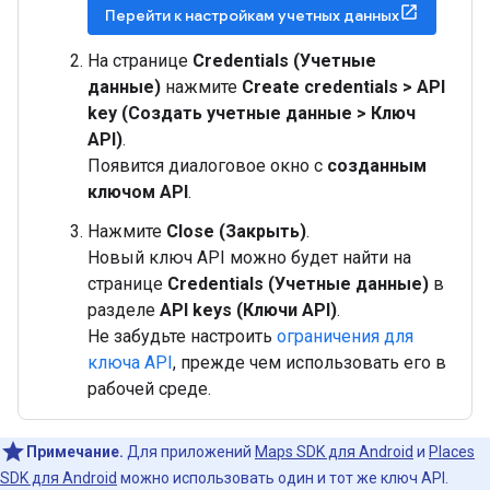
Перейти к настройкам учетных данных
На странице
Credentials (Учетные
данные)
нажмите
Create credentials > API
key (Создать учетные данные > Ключ
API)
.
Появится диалоговое окно с
созданным
ключом API
.
Нажмите
Close (Закрыть)
.
Новый ключ API можно будет найти на
странице
Credentials (Учетные данные)
в
разделе
API keys (Ключи API)
.
Не забудьте настроить
ограничения для
ключа API
, прежде чем использовать его в
рабочей среде.
Примечание.
Для приложений
Maps SDK для Android
и
Places
SDK для Android
можно использовать один и тот же ключ API.