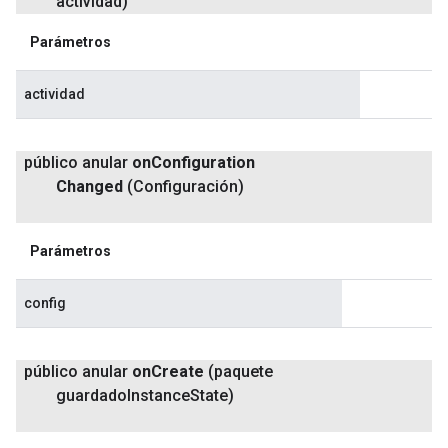
actividad)
Parámetros
actividad
público anular
on
Configuration
Changed
(Configuración)
Parámetros
config
público anular
on
Create
(paquete
guardado
Instance
State)