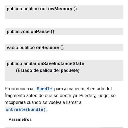
público público
on
Low
Memory
()
public void
on
Pause
()
vacío público
on
Resume
()
público anular
on
Save
Instance
State
(Estado de salida del paquete)
Proporciona un
Bundle
para almacenar el estado del
fragmento antes de que se destruya. Puede y, luego, se
recuperará cuando se vuelva a llamar a
onCreate(Bundle)
.
Parámetros