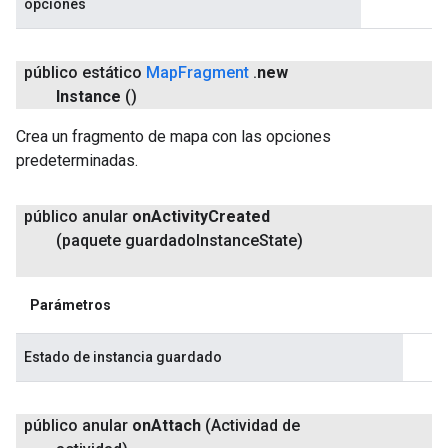
opciones
público estático
Map
Fragment
.
new
Instance
()
Crea un fragmento de mapa con las opciones
predeterminadas.
público anular
on
Activity
Created
(paquete guardado
Instance
State)
Parámetros
Estado de instancia guardado
público anular
on
Attach
(Actividad de