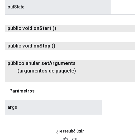
outState
public void
on
Start
()
public void
on
Stop
()
público anular
set
Arguments
(argumentos de paquete)
Parámetros
args
¿Te resultó útil?