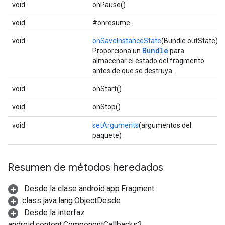
void
onPause()
void
#onresume
void
onSaveInstanceState
(Bundle outState)
Bundle
Proporciona un
para
almacenar el estado del fragmento
antes de que se destruya.
void
onStart()
void
onStop()
void
setArguments
(argumentos del
paquete)
Resumen de métodos heredados
Desde la clase android.app.Fragment
class java.lang.Object
Desde
Desde la interfaz
android.content.ComponentCallbacks2