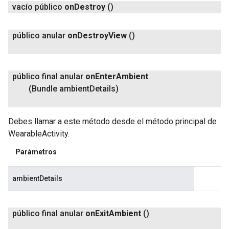
vacío público
on
Destroy
()
público anular
on
Destroy
View
()
público final anular
on
Enter
Ambient
(Bundle ambient
Details)
Debes llamar a este método desde el método principal de
WearableActivity.
Parámetros
ambientDetails
público final anular
on
Exit
Ambient
()