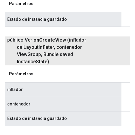
Parámetros
Estado de instancia guardado
público Ver
on
Create
View
(inflador
de Layout
Inflater
,
contenedor
View
Group
,
Bundle saved
Instance
State)
Parámetros
inflador
contenedor
Estado de instancia guardado