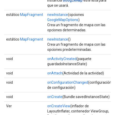
GoogleMap
instancia
esté lista para
que se usará.
estático
MapFragment
newInstance
(opciones
GoogleMapOptions
)
Crea un fragmento de mapa con las
opciones determinadas.
estático
MapFragment
newInstance
()
Crea un fragmento de mapa con las
opciones predeterminadas.
void
onActivityCreated
(paquete
guardadoInstanceState)
void
onAttach
(Actividad de la actividad)
void
onConfigurationChanged
(configuración
de configuración)
void
onCreate
(Bundle savedInstanceState)
Ver
onCreateView
(inflador de
LayoutInflater, contenedor ViewGroup,