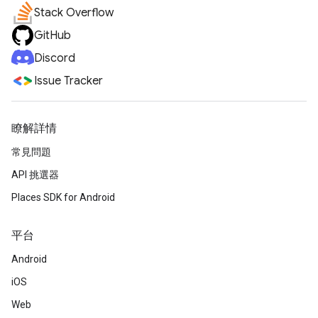
Stack Overflow
GitHub
Discord
Issue Tracker
瞭解詳情
常見問題
API 挑選器
Places SDK for Android
平台
Android
iOS
Web