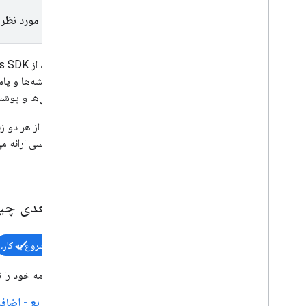
وظایف و مفاهیم
پلتفرم مورد نظر 
ایجاد و پیکربندی نقشه
تعامل با نقشه
با استفاده از Maps SDK برای اندروید، نقشه‌ها را به
روی نقشه بکشید
نمایش نقشه‌ها و پاس
سفارشی کردن نقشه ها
چندضلعی‌ها و پوشش‌ه
افزایش دسترسی
Maps API در Wear OS
این SDK از هر دو زبان برنامه‌نویسی
برنامه‌نویسی ارائه م
کتابخانه های متن باز
کتابخانه ابزار
پسوندهای KTX Kotlin
کتابخانه نگارش نقشه ها
قدم بعدی چ
کتابخانه Maps Rx
پلاگین Secrets Gradle
شروع به کار،
مهاجرت از Maps SDK v3 Beta، مهاجرت
از Maps SDK v3 Beta
اولین برنامه خود را 
شروع سریع - اضافه