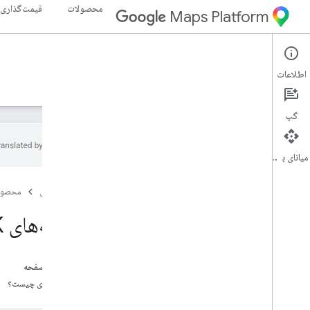
محصولات
قیمت‌گذاری
Maps Platform
Maps SDK for Android
Android
اطلاعات
راهنما
مرجع
نمونه ها
منابع
گپ
میانای برنامه‌سازی کاربردی
Maps SDK برای اندروید
صفحه اصلی
محصول
نمای کلی
شروع سریع
نقشه‌های SDK برای اندروید نمای کلی
راه اندازی
Maps SDK را برای Android تنظیم کنید
در این صفحه
یک پروژه اندروید استودیو راه اندازی کنید
قدم بعدی چیست؟
نسخه ها