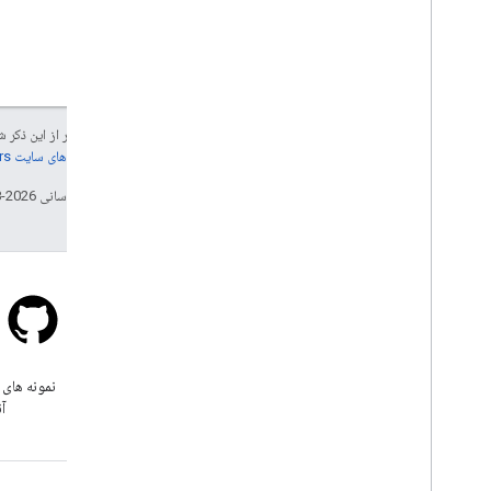
جز در مواردی که غیر از این ذک
جزئیات، به
خطمشی‌های سایت Google Developers‏
تاریخ آخرین به‌روزرسانی 2026-08-04 به‌وقت ساعت هماهنگ جهانی.
سرریز پشته
زیر برچسب google-maps سوال
نمونه های 
بپرسید.
آن