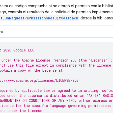
stra de código comprueba si se otorgó el permiso con la bibliot
ego, controla el resultado de la solicitud de permiso implement
at.OnRequestPermissionsResultCallback
desde la bibliotec
va
t 2020 Google LLC
 under the Apache License, Version 2.0 (the "License");
not use this file except in compliance with the License.
obtain a copy of the License at
p://www.apache.org/licenses/LICENSE-2.0
equired by applicable law or agreed to in writing, softw
ted under the License is distributed on an "AS IS" BASIS
WARRANTIES OR CONDITIONS OF ANY KIND, either express or
License for the specific language governing permissions 
ons under the License.