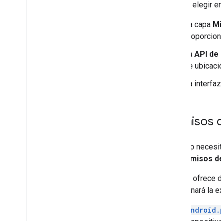
puedes elegir en
La capa
Mi
proporcion
La
API de
de ubicaci
La interfa
Permisos 
Si tu app necesi
los
permisos d
Android ofrece 
determinará la e
android.