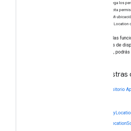
Agrega los per
Versiones
Solicita permi
Capa Mi ubicaci
Tareas y conceptos
API de Location 
Crea y configura un mapa
Interactua con un mapa
Una de las funci
Cámara y vista
usuarios de disp
Controles y gestos
a tu app, podrás
Eventos
Datos de ubicación
Inicia Google Maps
Muestras 
Dibuja en un mapa
El
repositorio 
Cómo personalizar un mapa
Personaliza tu mapa con el diseño de
Kotlin
mapas basado en Cloud
Cómo personalizar con estilo JSON
MyLocatio
Mejora la accesibilidad
API de Google Maps en Wear OS
LocationS