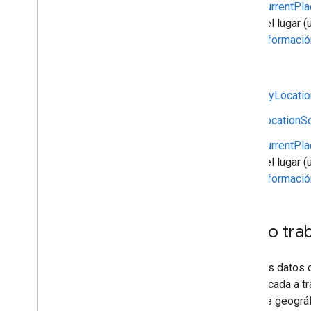
CurrentPl
Bibliotecas de código abierto
del lugar 
Biblioteca de utilidades
informació
Extensiones KTX de Kotlin
Biblioteca de Maps Compose
Java
Biblioteca de Maps Rx
MyLocatio
Complemento Secrets Gradle
Migración desde la versión 3 beta
LocationS
del SDK de Maps
CurrentPl
Políticas y condiciones
del lugar 
Uso y facturación
informació
Informes y Monitoring
Condiciones del Servicio
Prepárate para los requisitos de
Cómo trab
divulgación de datos de Google Play
Entre los datos 
(identificada a 
un límite geográ