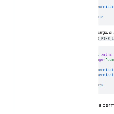
  ...
<uses-permissi
  ...
</manifest>
Sin embargo, si 
ACCESS_FINE_
<manifest
xmlns:
package
=
"com
  ...
<uses-permissi
<uses-permissi
  ...
</manifest>
Solicita per