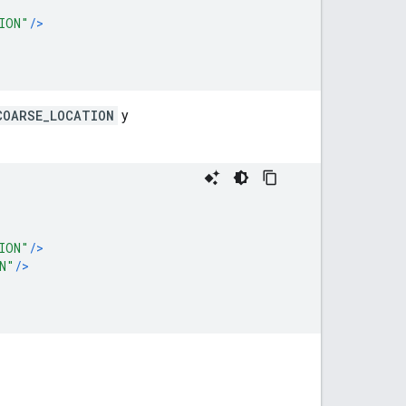
ION"
/>
COARSE_LOCATION
y
ION"
/>
N"
/>