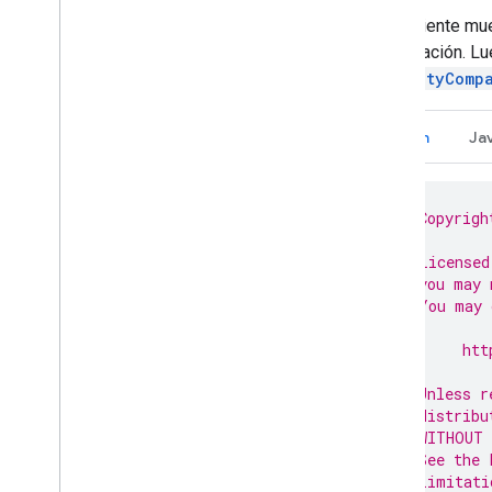
La siguiente mue
Mi ubicación. Lu
ActivityComp
Kotlin
Ja
// Copyrigh
//
// Licensed
// you may 
// You may 
//
//      htt
//
// Unless r
// distribu
// WITHOUT 
// See the 
// limitati