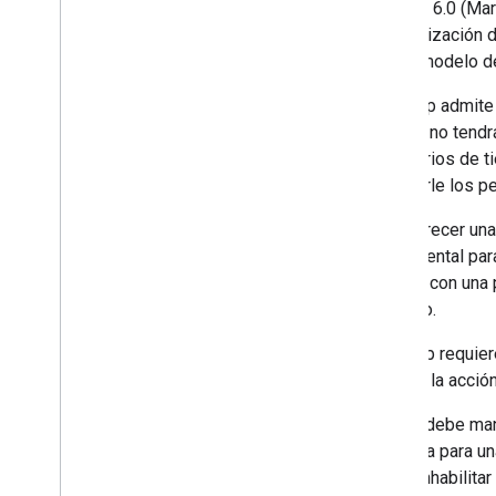
Android 6.0 (Mar
y actualización 
nuevo modelo d
Si tu app admite
usuario no tendr
necesarios de ti
solicitarle los 
Para ofrecer una
fundamental para
hacerlo con una 
permiso.
Si la app requie
realizar la acció
La app debe man
necesita para un
podrá inhabilita