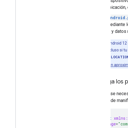
dispositiv
ubicación,
android.
mediante l
Fi y datos
Nota:
En Android 12 (
aproximada incluso si tu
ACCESS_FINE_LOCATIO
solo la ubicación aprox
Agrega los p
Si solo se neces
archivo de manif
<manifest
xmlns:
package
=
"com