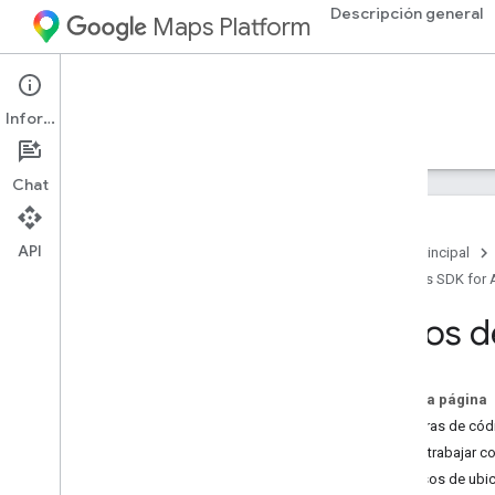
Descripción general
Maps Platform
Android
Maps SDK for Android
Información
Guías
Referencia
Ejemplos
Asistencia
Chat
API
Página principal
Maps SDK for 
SDK de Maps para Android
Descripción general
Datos d
Guía de inicio rápido
Configuración
En esta página
Configura tu proyecto de Google Cloud
Muestras de cód
Usa claves de API
Cómo trabajar co
Configura un proyecto de Android
Permisos de ubi
Studio