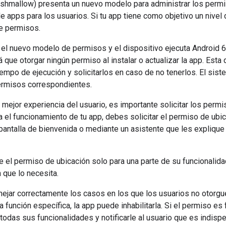
shmallow) presenta un nuevo modelo para administrar los permis
de apps para los usuarios. Si tu app tiene como objetivo un nivel 
e permisos.
 el nuevo modelo de permisos y el dispositivo ejecuta Android 6
á que otorgar ningún permiso al instalar o actualizar la app. Est
empo de ejecución y solicitarlos en caso de no tenerlos. El sist
permisos correspondientes.
 mejor experiencia del usuario, es importante solicitar los permi
 el funcionamiento de tu app, debes solicitar el permiso de ubi
pantalla de bienvenida o mediante un asistente que les explique 
re el permiso de ubicación solo para una parte de su funcionalida
n que lo necesita.
ejar correctamente los casos en los que los usuarios no otorgue
a función específica, la app puede inhabilitarla. Si el permiso es
r todas sus funcionalidades y notificarle al usuario que es indis