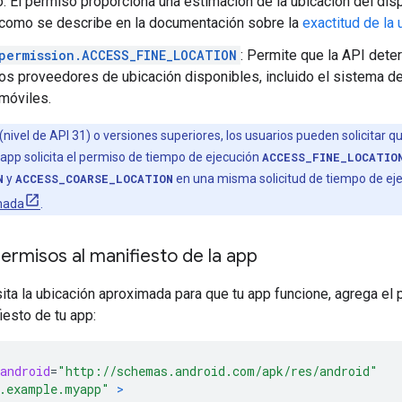
o. El permiso proporciona una estimación de la ubicación del disp
 como se describe en la documentación sobre la
exactitud de la
permission.ACCESS_FINE_LOCATION
: Permite que la API dete
os proveedores de ubicación disponibles, incluido el sistema d
 móviles.
nivel de API 31) o versiones superiores, los usuarios pueden solicitar 
 app solicita el permiso de tiempo de ejecución
ACCESS_FINE_LOCATIO
N
y
ACCESS_COARSE_LOCATION
en una misma solicitud de tiempo de eje
imada
.
ermisos al manifiesto de la app
ita la ubicación aproximada para que tu app funcione, agrega el
iesto de tu app:
android
=
"http://schemas.android.com/apk/res/android"
.example.myapp"
>