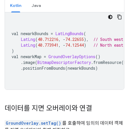
Kotlin
Java
val newarkBounds 
=
LatLngBounds
(
LatLng
(
40.712216
,
-
74.22655
),
// South west c
LatLng
(
40.773941
,
-
74.12544
)
// North east c
)
val newarkMap 
=
GroundOverlayOptions
()
.
image
(
BitmapDescriptorFactory
.
fromResource
(
R
.
.
positionFromBounds
(
newarkBounds
)
데이터를 지면 오버레이와 연결
GroundOverlay.setTag()
를 호출하여 임의의 데이터 객체