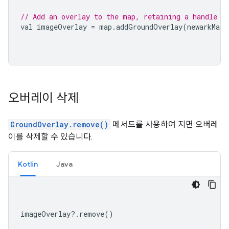
// Add an overlay to the map, retaining a handle t
val imageOverlay 
=
 map
.
addGroundOverlay
(
newarkMap
)
오버레이 삭제
GroundOverlay.remove()
메서드를 사용하여 지면 오버레
이를 삭제할 수 있습니다.
Kotlin
Java
imageOverlay
?.
remove
()