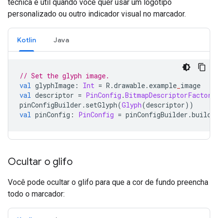
técnica é útil quando você quer usar um logotipo
personalizado ou outro indicador visual no marcador.
Kotlin
Java
// Set the glyph image.
val
 glyphImage
:
Int
=
 R
.
drawable
.
example
_
image
val
 descriptor 
=
PinConfig
.
BitmapDescriptorFactory
pinConfigBuilder
.
setGlyph
(
Glyph
(
descriptor
))
val
 pinConfig
:
PinConfig
=
 pinConfigBuilder
.
build
(
Ocultar o glifo
Você pode ocultar o glifo para que a cor de fundo preencha
todo o marcador: