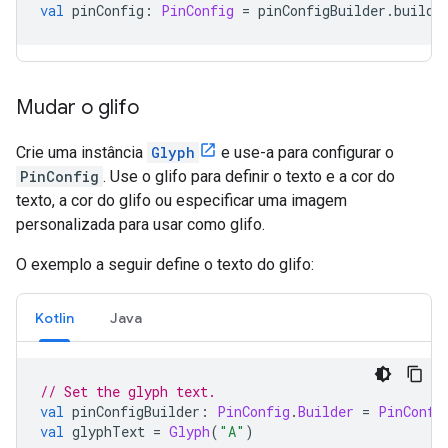
val
 pinConfig
:
PinConfig
=
 pinConfigBuilder
.
build
(
Mudar o glifo
Crie uma instância
Glyph
e use-a para configurar o
PinConfig
. Use o glifo para definir o texto e a cor do
texto, a cor do glifo ou especificar uma imagem
personalizada para usar como glifo.
O exemplo a seguir define o texto do glifo:
Kotlin
Java
// Set the glyph text.
val
 pinConfigBuilder
:
PinConfig
.
Builder
=
PinConfi
val
 glyphText 
=
Glyph
(
"A"
)