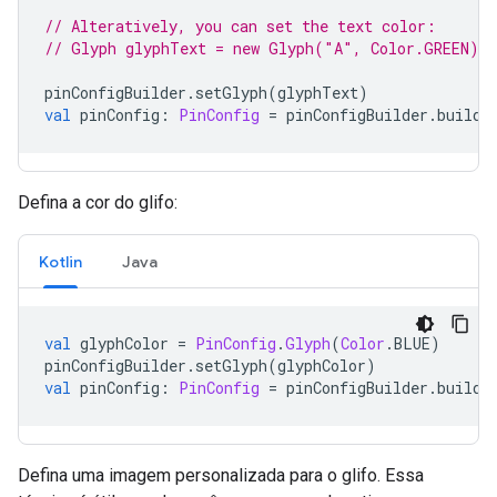
// Alteratively, you can set the text color:
// Glyph glyphText = new Glyph("A", Color.GREEN);
pinConfigBuilder
.
setGlyph
(
glyphText
)
val
 pinConfig
:
PinConfig
=
 pinConfigBuilder
.
build
(
Defina a cor do glifo:
Kotlin
Java
val
 glyphColor 
=
PinConfig
.
Glyph
(
Color
.
BLUE
)
pinConfigBuilder
.
setGlyph
(
glyphColor
)
val
 pinConfig
:
PinConfig
=
 pinConfigBuilder
.
build
(
Defina uma imagem personalizada para o glifo. Essa