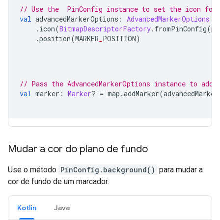
// Use the  PinConfig instance to set the icon for
val
 advancedMarkerOptions
:
AdvancedMarkerOptions
=
.
icon
(
BitmapDescriptorFactory
.
fromPinConfig
(
pi
.
position
(
MARKER
_
POSITION
)
// Pass the AdvancedMarkerOptions instance to addM
val
 marker
:
Marker
?
=
 map
.
addMarker
(
advancedMarker
Mudar a cor do plano de fundo
Use o método
PinConfig.background()
para mudar a
cor de fundo de um marcador:
Kotlin
Java