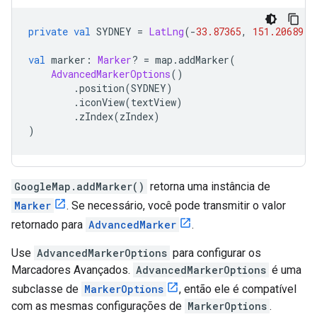
private
val
 SYDNEY 
=
LatLng
(-
33.87365
,
151.20689
)
val
 marker
:
Marker
?
=
 map
.
addMarker
(
AdvancedMarkerOptions
()
.
position
(
SYDNEY
)
.
iconView
(
textView
)
.
zIndex
(
zIndex
)
)
GoogleMap.addMarker()
retorna uma instância de
Marker
. Se necessário, você pode transmitir o valor
retornado para
AdvancedMarker
.
Use
AdvancedMarkerOptions
para configurar os
Marcadores Avançados.
AdvancedMarkerOptions
é uma
subclasse de
MarkerOptions
, então ele é compatível
com as mesmas configurações de
MarkerOptions
.