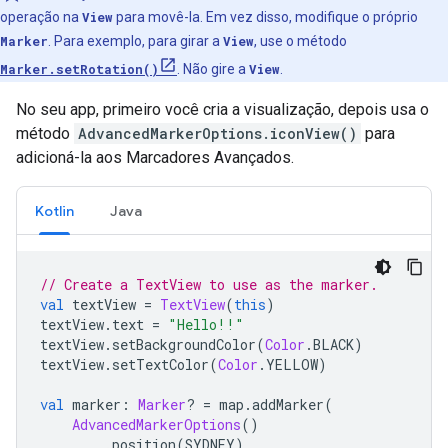
operação na
View
para movê-la. Em vez disso, modifique o próprio
Marker
. Para exemplo, para girar a
View
, use o método
Marker.setRotation()
. Não gire a
View
.
No seu app, primeiro você cria a visualização, depois usa o
método
AdvancedMarkerOptions.iconView()
para
adicioná-la aos Marcadores Avançados.
Kotlin
Java
// Create a TextView to use as the marker.
val
 textView 
=
TextView
(
this
)
textView
.
text 
=
"Hello!!"
textView
.
setBackgroundColor
(
Color
.
BLACK
)
textView
.
setTextColor
(
Color
.
YELLOW
)
val
 marker
:
Marker
?
=
 map
.
addMarker
(
AdvancedMarkerOptions
()
.
position
(
SYDNEY
)