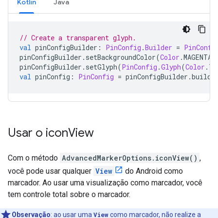
Kotlin
Java
// Create a transparent glyph.
val
 pinConfigBuilder
:
PinConfig
.
Builder
=
PinConfi
pinConfigBuilder
.
setBackgroundColor
(
Color
.
MAGENTA
)
pinConfigBuilder
.
setGlyph
(
PinConfig
.
Glyph
(
Color
.
TR
val
 pinConfig
:
PinConfig
=
 pinConfigBuilder
.
build
(
Usar o icon
View
Com o método
AdvancedMarkerOptions.iconView()
,
você pode usar qualquer
View
do Android como
marcador. Ao usar uma visualização como marcador, você
tem controle total sobre o marcador.
Observação
:
ao usar uma
View
como marcador, não realize a