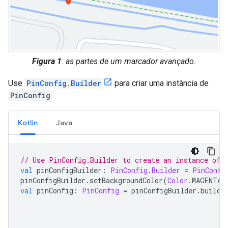
Figura 1
: as partes de um marcador avançado.
Use
PinConfig.Builder
para criar uma instância de
PinConfig
:
Kotlin
Java
// Use PinConfig.Builder to create an instance of 
val
 pinConfigBuilder
:
PinConfig
.
Builder
=
PinConfi
pinConfigBuilder
.
setBackgroundColor
(
Color
.
MAGENTA
)
val
 pinConfig
:
PinConfig
=
 pinConfigBuilder
.
build
(