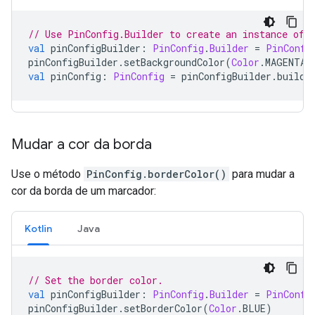
// Use PinConfig.Builder to create an instance of 
val
 pinConfigBuilder
:
PinConfig
.
Builder
=
PinConfi
pinConfigBuilder
.
setBackgroundColor
(
Color
.
MAGENTA
)
val
 pinConfig
:
PinConfig
=
 pinConfigBuilder
.
build
(
Mudar a cor da borda
Use o método
PinConfig.borderColor()
para mudar a
cor da borda de um marcador:
Kotlin
Java
// Set the border color.
val
 pinConfigBuilder
:
PinConfig
.
Builder
=
PinConfi
pinConfigBuilder
.
setBorderColor
(
Color
.
BLUE
)