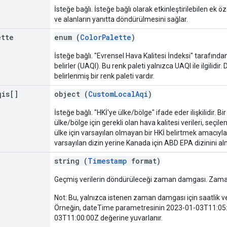
İsteğe bağlı. İsteğe bağlı olarak etkinleştirilebilen ek öz
ve alanların yanıtta döndürülmesini sağlar.
ette
enum (
ColorPalette
)
İsteğe bağlı. "Evrensel Hava Kalitesi İndeksi" tarafından
belirler (UAQI). Bu renk paleti yalnızca UAQI ile ilgilidi
belirlenmiş bir renk paleti vardır.
qis[]
object (
CustomLocalAqi
)
İsteğe bağlı. "HKİ'ye ülke/bölge" ifade eder ilişkilidir. Bi
ülke/bölge için gerekli olan hava kalitesi verileri, seçile
ülke için varsayılan olmayan bir HKİ belirtmek amacıyla
varsayılan dizin yerine Kanada için ABD EPA dizinini alm
string (
Timestamp
format)
Geçmiş verilerin döndürüleceği zaman damgası. Zaman
Not: Bu, yalnızca istenen zaman damgası için saatlik veril
Örneğin, dateTime parametresinin 2023-01-03T11:05:49
03T11:00:00Z değerine yuvarlanır.