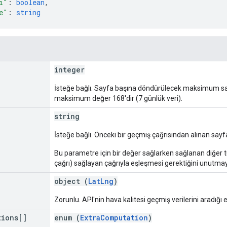
i"
: 
boolean
,
e"
: 
string
integer
İsteğe bağlı. Sayfa başına döndürülecek maksimum saatl
maksimum değer 168'dir (7 günlük veri).
string
İsteğe bağlı. Önceki bir geçmiş çağrısından alınan sayfa 
Bu parametre için bir değer sağlarken sağlanan diğer 
çağrı) sağlayan çağrıyla eşleşmesi gerektiğini unutmay
object (
LatLng
)
Zorunlu. API'nin hava kalitesi geçmiş verilerini aradığ
tions[]
enum (
ExtraComputation
)