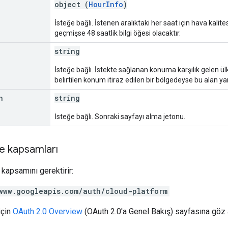
object (
HourInfo
)
İsteğe bağlı. İstenen aralıktaki her saat için hava kalitesi
geçmişse 48 saatlik bilgi öğesi olacaktır.
string
İsteğe bağlı. İstekte sağlanan konuma karşılık gelen ü
belirtilen konum itiraz edilen bir bölgedeyse bu alan yanı
n
string
İsteğe bağlı. Sonraki sayfayı alma jetonu.
e kapsamları
kapsamını gerektirir:
www.googleapis.com/auth/cloud-platform
için
OAuth 2.0 Overview
(OAuth 2.0'a Genel Bakış) sayfasına göz a