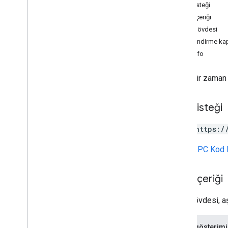
Map
Types
.
heatmap
Tiles
HTTP isteği
İstek içeriği
Types
Yanıt gövdesi
Hava Kalitesi İndeksi
Yetkilendirme ka
Renk Paleti
HourInfo
Özel
Yerel
Aqi
Ekstra Hesaplama
Belirli bir zaman
Sağlık Önerileri
Interval
Lat
Lng
HTTP isteği
Kirliliğe yol açan madde
POST https:/
RPC referansı
URL,
gRPC Kod 
İstek içeriği
İstek gövdesi, aş
JSON gösterimi