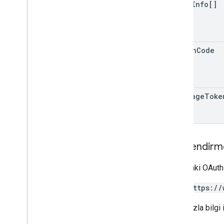
hours
Info[]
region
Code
next
Page
Toke
Yetkilendirm
Aşağıdaki OAuth 
https://
Daha fazla bilgi 