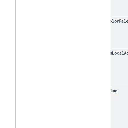
uaqi
Color
Pal
custom
Local
A
date
Time