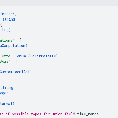
integer
,
: 
string
,
{
tLng
)
ations"
: 
[
aComputation
)
lette"
: 
enum (
ColorPalette
)
,
Aqis"
: 
[
CustomLocalAqi
)
 
string
,
eger
,
terval
)
st of possible types for union field 
time_range
.