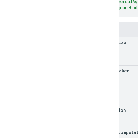
"universalAq
"languageCod
}
Alanlar
page
Size
page
Token
location
extra
Computa