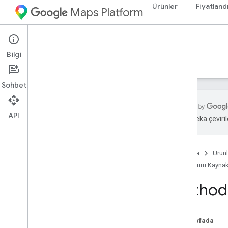
Ürünler
Fiyatland
Maps Platform
Environment
Air Quality API
Bilgi
Rehberler
Başvuru Kaynakları
Kaynaklar
Sohbet
API
Yapay zeka çevirile
Air Quality API referansı
REST referansı
Ana Sayfa
Ürünl
REST Kaynakları
Başvuru Kaynak
mevcut
Koşullar
forecast
Method:
history
Genel bakış
lookup
Bu sayfada