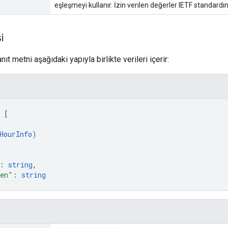
eşleşmeyi kullanır. İzin verilen değerler IETF standardı
i
nıt metni aşağıdaki yapıyla birlikte verileri içerir:
 
[
HourInfo
)
: 
string
,
ken"
: 
string