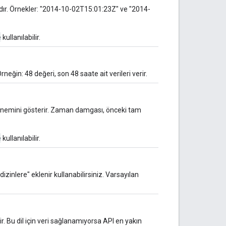
r. Örnekler: "2014-10-02T15:01:23Z" ve "2014-
e
kullanılabilir.
Örneğin: 48 değeri, son 48 saate ait verileri verir.
nemini gösterir. Zaman damgası, önceki tam
e
kullanılabilir.
izinlere" eklenir kullanabilirsiniz. Varsayılan
ir. Bu dil için veri sağlanamıyorsa API en yakın