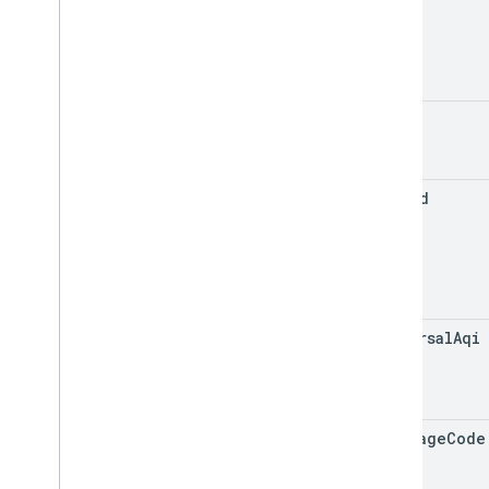
hours
period
universal
Aqi
language
Code