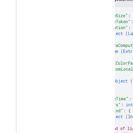
{
"pageSize"
: 
"pageToken"
"location"
: 
object (
La
}
,
"extraComput
enum (
Extr
]
,
"uaqiColorPa
"customLocal
{
object (
}
]
,
"dateTime"
:
"hours"
: 
int
"period"
: 
{
object (
In
}
// End of li