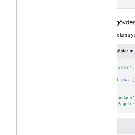
Yanıt gövdes
Başarılı olursa ya
JSON gösterimi
{
"hoursInfo"
:
{
object (
}
]
,
"regionCode"
"nextPageTo
}
Alanlar