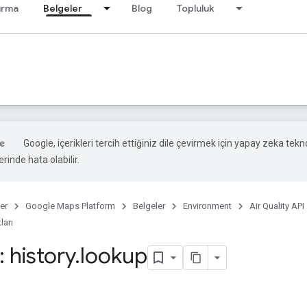
ırma
Belgeler
Blog
Topluluk
Google, içerikleri tercih ettiğiniz dile çevirmek için yapay zeka teknol
rinde hata olabilir.
er
Google Maps Platform
Belgeler
Environment
Air Quality API
ları
 history
.
lookup