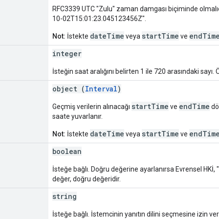
RFC3339 UTC "Zulu" zaman damgası biçiminde olmalıdı
10-02T15:01:23.045123456Z".
dateTime
startTime
endTim
Not:
İstekte
veya
ve
integer
İsteğin saat aralığını belirten 1 ile 720 arasındaki sayı. 
object (
Interval
)
startTime
endTime
Geçmiş verilerin alınacağı
ve
dö
saate yuvarlanır.
dateTime
startTime
endTim
Not:
İstekte
veya
ve
boolean
İsteğe bağlı. Doğru değerine ayarlanırsa Evrensel HKİ, "d
değer, doğru değeridir.
string
İsteğe bağlı. İstemcinin yanıtın dilini seçmesine izin ver