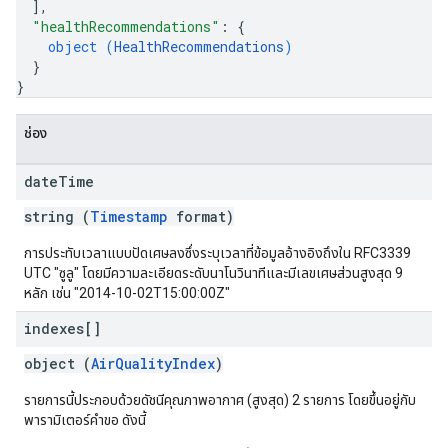
]
,
"healthRecommendations"
: 
{
object (
HealthRecommendations
)
}
}
ช่อง
date
Time
string (
Timestamp
format)
การประทับเวลาแบบปัดเศษลงซึ่งระบุเวลาที่ข้อมูลอ้างอิงถึงใน RFC3339
UTC "ซูลู" โดยมีความละเอียดระดับนาโนวินาทีและมีเลขเศษส่วนสูงสุด 9
หลัก เช่น "2014-10-02T15:00:00Z"
indexes[]
object (
AirQualityIndex
)
รายการนี้ประกอบด้วยดัชนีคุณภาพอากาศ (สูงสุด) 2 รายการ โดยขึ้นอยู่กับ
พารามิเตอร์คำขอ ดังนี้