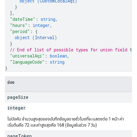
object (
CustomLocalAqi
)
}
]
,
"dateTime"
: 
string
,
"hours"
: 
integer
,
"period"
: 
{
object (
Interval
)
}
// End of list of possible types for union field 
ti
"universalAqi"
: 
boolean
,
"languageCode"
: 
string
}
ช่อง
page
Size
integer
ไม่บังคับ จำนวนสูงสุดของบันทึกข้อมูลรายชั่วโมงที่จะแสดงต่อ 1 หน้า ค่า
เริ่มต้นคือ 72 และค่าสูงสุดคือ 168 (ข้อมูลในช่วง 7 วัน)
page
Token