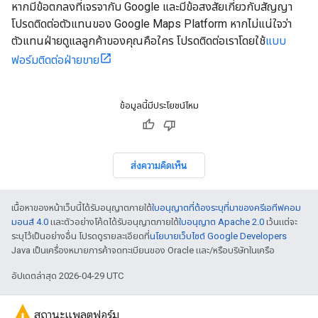
หากมีข้อตกลงที่เจรจากับ Google และมีข้อสงสัยเกี่ยวกับสัญญา
โปรดติดต่อตัวแทนของ Google Maps Platform หากไม่แน่ใจว่า
ตัวแทนฝ่ายดูแลลูกค้าของคุณคือใคร โปรดติดต่อเราโดยใช้
แบบ
ฟอร์มติดต่อฝ่ายขาย
ข้อมูลนี้มีประโยชน์ไหม
ส่งความคิดเห็น
เนื้อหาของหน้าเว็บนี้ได้รับอนุญาตภายใต้
ใบอนุญาตที่ต้องระบุที่มาของครีเอทีฟคอม
มอนส์ 4.0
และตัวอย่างโค้ดได้รับอนุญาตภายใต้
ใบอนุญาต Apache 2.0
เว้นแต่จะ
ระบุไว้เป็นอย่างอื่น โปรดดูรายละเอียดที่
นโยบายเว็บไซต์ Google Developers
Java เป็นเครื่องหมายการค้าจดทะเบียนของ Oracle และ/หรือบริษัทในเครือ
อัปเดตล่าสุด 2026-04-29 UTC
สถานะแพลตฟอร์ม