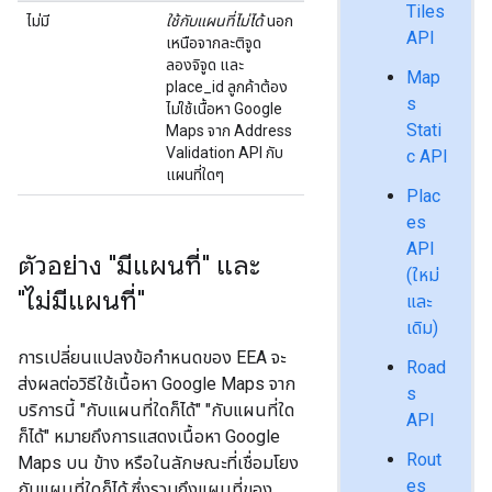
Tiles
ไม่มี
ใช้กับแผนที่ไม่ได้
นอก
API
เหนือจากละติจูด
ลองจิจูด และ
Map
place_id ลูกค้าต้อง
s
ไม่ใช้เนื้อหา Google
Stati
Maps จาก Address
Validation API กับ
c API
แผนที่ใดๆ
Plac
es
API
ตัวอย่าง "มีแผนที่" และ
(ใหม่
"ไม่มีแผนที่"
และ
เดิม)
การเปลี่ยนแปลงข้อกำหนดของ EEA จะ
Road
ส่งผลต่อวิธีใช้เนื้อหา Google Maps จาก
s
บริการนี้ "กับแผนที่ใดก็ได้" "กับแผนที่ใด
API
ก็ได้" หมายถึงการแสดงเนื้อหา Google
Rout
Maps บน ข้าง หรือในลักษณะที่เชื่อมโยง
es
กับแผนที่ใดก็ได้ ซึ่งรวมถึงแผนที่ของ