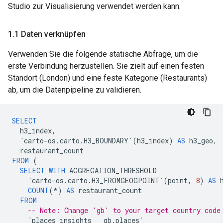
Studio zur Visualisierung verwendet werden kann.
1
.
1 Daten verknüpfen
Verwenden Sie die folgende statische Abfrage, um die
erste Verbindung herzustellen. Sie zielt auf einen festen
Standort (London) und eine feste Kategorie (Restaurants)
ab, um die Datenpipeline zu validieren.
SELECT
h3_index
,
`
carto
-
os
.
carto
.
H3_BOUNDARY
`
(
h3_index
)
AS
h3_geo
,
restaurant_count
FROM
(
SELECT
WITH
AGGREGATION_THRESHOLD
`
carto
-
os
.
carto
.
H3_FROMGEOGPOINT
`
(
point
,
8
)
AS
COUNT
(
*
)
AS
restaurant_count
FROM
-- Note: Change 'gb' to your target country code
`
places_insights___gb
.
places
`