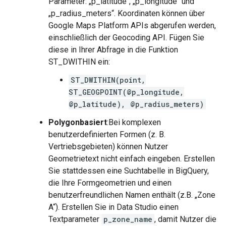
Parameter: „p_latitude“, „p_longitude“ und
„p_radius_meters“. Koordinaten können über
Google Maps Platform APIs abgerufen werden,
einschließlich der Geocoding API. Fügen Sie
diese in Ihrer Abfrage in die Funktion
ST_DWITHIN ein:
ST_DWITHIN(point,
ST_GEOGPOINT(@p_longitude,
@p_latitude), @p_radius_meters)
Polygonbasiert
:Bei komplexen
benutzerdefinierten Formen (z. B.
Vertriebsgebieten) können Nutzer
Geometrietext nicht einfach eingeben. Erstellen
Sie stattdessen eine Suchtabelle in BigQuery,
die Ihre Formgeometrien und einen
benutzerfreundlichen Namen enthält (z.B. „Zone
A“). Erstellen Sie in Data Studio einen
Textparameter
p_zone_name
, damit Nutzer die