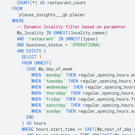
COUNT
(
*
)
AS
restaurant_count
FROM
`
places_insights___gb
.
places
`
WHERE
-- Dynamic locality filter based on parameter
@
p_locality
IN
UNNEST
(
locality_names
)
AND
'restaurant'
IN
UNNEST
(
types
)
AND
business_status
=
'OPERATIONAL'
AND
EXISTS
(
SELECT
1
FROM
UNNEST
(
CASE
@
p_day_of_week
WHEN
'monday'
THEN
regular_opening_hours
.
m
WHEN
'tuesday'
THEN
regular_opening_hours
.
WHEN
'wednesday'
THEN
regular_opening_hour
WHEN
'thursday'
THEN
regular_opening_hours
WHEN
'friday'
THEN
regular_opening_hours
.
f
WHEN
'saturday'
THEN
regular_opening_hours
WHEN
'sunday'
THEN
regular_opening_hours
.
s
END
)
AS
hours
WHERE
hours
.
start_time
<
=
CAST
(
@
p_hour_of_day