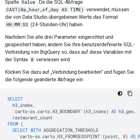
Spalte
Value
. Da die SQL-Abfrage
CAST(@p_hour_of_day AS TIME)
verwendet, müssen
die von Data Studio übergebenen Werte das Format
HH:MM:SS
(24-Stunden-Uhr) haben.
Nachdem Sie alle drei Parameter eingerichtet und
gespeichert haben, ändern Sie Ihre benutzerdefinierte SQL-
Verbindung von BigQuery so, dass auf diese Variablen mit
der Syntax
@
verwiesen wird.
Klicken Sie dazu auf „Verbindung bearbeiten“ und fügen Sie
die folgende geänderte Abfrage ein:
SELECT
h3_index
,
`
carto
-
os
.
carto
.
H3_BOUNDARY
`
(
h3_index
)
AS
h3_geo
,
restaurant_count
FROM
(
SELECT
WITH
AGGREGATION_THRESHOLD
`
carto
-
os
.
carto
.
H3_FROMGEOGPOINT
`
(
point
,
8
)
AS