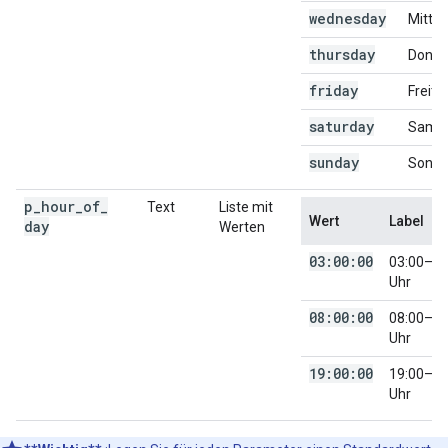
wednesday
Mittw
thursday
Donne
friday
Freita
saturday
Sams
sunday
Sonnt
p
_
hour
_
of
_
Text
Liste mit
Wert
Label
day
Werten
03:00:00
03:00–04
Uhr
08:00:00
08:00–09
Uhr
19:00:00
19:00–20
Uhr