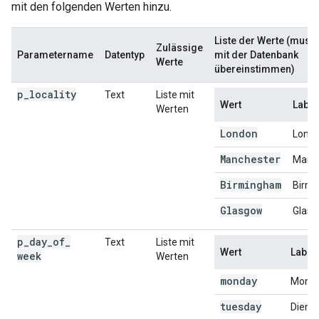
mit den folgenden Werten hinzu.
Liste der Werte (muss
Zulässige
Parametername
Datentyp
mit der Datenbank
Werte
übereinstimmen)
p
_
locality
Text
Liste mit
Wert
Label
Werten
London
Lond
Manchester
Manc
Birmingham
Birm
Glasgow
Glas
p
_
day
_
of
_
Text
Liste mit
Wert
Label
week
Werten
monday
Mont
tuesday
Diens