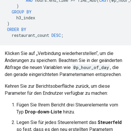
AND
hours
.
end_time
>
=
TIME_ADD
(
CAST
(
@
p_hour_
)
GROUP
BY
h3_index
)
ORDER
BY
restaurant_count
DESC
;
Klicken Sie auf „Verbindung wiederherstellen“, um die
Änderungen zu speichern. Beachten Sie in der geänderten
Abfrage die neuen Variablen wie
@p_hour_of_day
, die
den gerade eingerichteten Parameternamen entsprechen.
Kehren Sie zur Berichtsoberfläche zurück, um diese
Parameter für den Endnutzer verfügbar zu machen:
Fügen Sie Ihrem Bericht drei Steuerelemente vom
Typ
Drop-down-Liste
hinzu.
Legen Sie für jedes Steuerelement das
Steuerfeld
so fest, dass es den neu erstellten Parametern