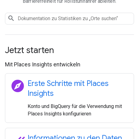
Barrierefreiheit für Rollstuhlfahrer ableiten.
Jetzt starten
Mit Places Insights entwickeln
explore
Erste Schritte mit Places
Insights
Konto und BigQuery für die Verwendung mit
Places Insights konfigurieren
Informationen zu den Daten