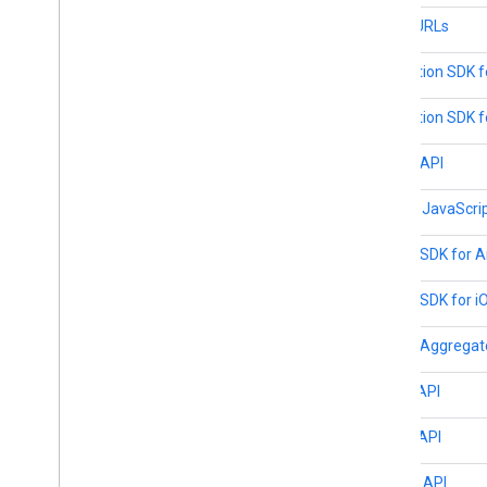
Maps-URLs
Navigation SDK f
Navigation SDK f
Places API
Places-JavaScrip
Places SDK for A
Places SDK for i
Places Aggregat
Pollen API
Roads API
Routes API