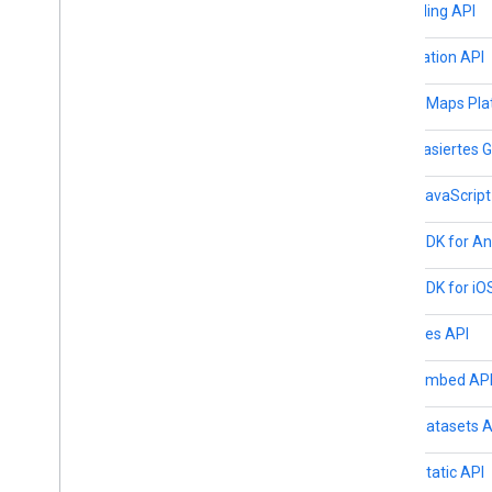
Geocoding API
Geolocation API
Google Maps Pla
Cloudbasiertes 
Maps JavaScript
Maps SDK for An
Maps SDK for iO
Map Tiles API
Maps Embed AP
Maps Datasets A
Maps Static API