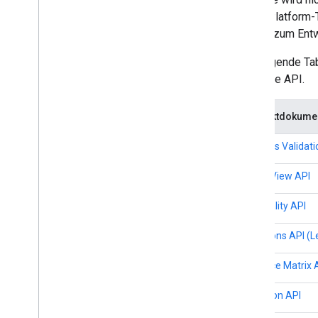
Weitere Ressourcen
Maps Platform-T
Asset-Tracking-Option
Fragen zum Entwi
Einstellung von Produkten und
Funktionen
Die folgende Ta
Domains
jeweilige API.
Einführungsphasen
Legacy-Produkte
Produktdokumen
Details zur Kartenabdeckung
Unterstützung von mobilen
Address Validati
Betriebssystemen und Software
Checkliste vor dem Start
Aerial View API
Premiumoption
Projektrollen im Vergleich
Air Quality API
FAQs zur Migration der Root-
Zertifizierungsstelle
Directions API (
URL-Codierung
Distance Matrix 
Word
Press-Nutzer
Elevation API