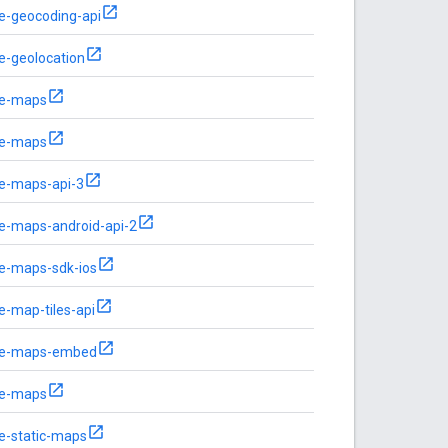
e-geocoding-api
e-geolocation
le-maps
le-maps
e-maps-api-3
e-maps-android-api-2
e-maps-sdk-ios
e-map-tiles-api
le-maps-embed
le-maps
e-static-maps