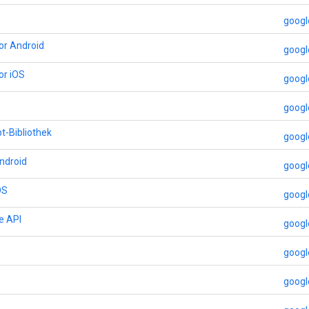
googl
or Android
googl
or iOS
googl
googl
t-Bibliothek
googl
ndroid
googl
OS
googl
e API
googl
googl
googl