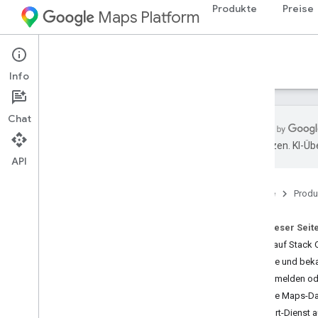
Produkte
Preise
Maps Platform
Support Services
Info
Chat
übersetzen. KI-Üb
API
Dokumentation zur Google Maps
Platform
Startseite
Produ
Los gehts
Einstieg in die Google Maps Platform
Auf dieser Seit
Demoschlüssel für Google Maps
Frage auf Stack 
abrufen und verwenden
Vorfälle und bek
Capabilities Explorer
Fehler melden od
Karten-IDs
Falsche Maps-D
FAQ
Support-Dienst 