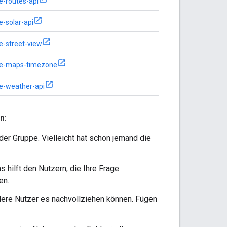
e-routes-api
e-solar-api
e-street-view
le-maps-timezone
e-weather-api
n:
 der Gruppe. Vielleicht hat schon jemand die
s hilft den Nutzern, die Ihre Frage
en.
dere Nutzer es nachvollziehen können. Fügen