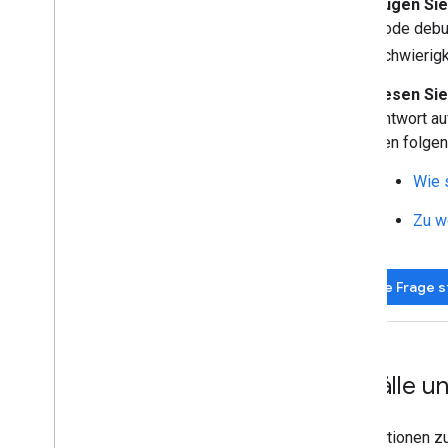
Fügen Sie
Code debug
Schwierigk
Lesen Sie
Antwort au
den folgen
Wie s
Zu w
Neue Frage s
Vorfälle 
Informationen zu