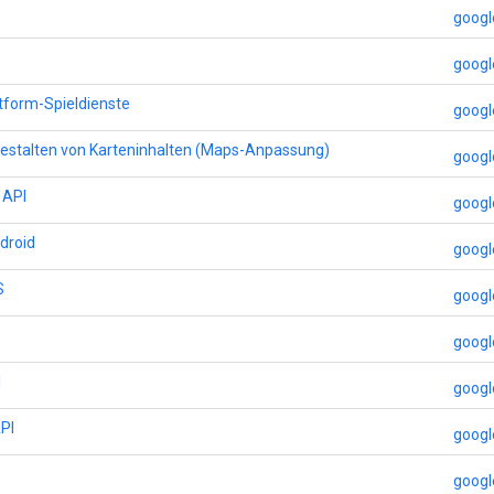
googl
googl
tform-Spieldienste
goog
Gestalten von Karteninhalten (Maps-Anpassung)
goog
 API
googl
droid
googl
S
googl
googl
I
goog
PI
goog
googl