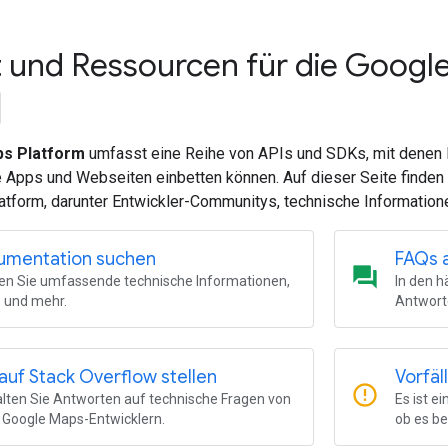
 und Ressourcen für die Googl
s Platform
umfasst eine Reihe von APIs und SDKs, mit denen 
e Apps und Webseiten einbetten können. Auf dieser Seite finden
tform, darunter Entwickler-Communitys, technische Information
kumentation suchen
FAQs 
question_answer
den Sie umfassende technische Informationen,
In den h
s und mehr.
Antwort
auf Stack Overflow stellen
Vorfäl
error_outline
alten Sie Antworten auf technische Fragen von
Es ist e
 Google Maps-Entwicklern.
ob es be