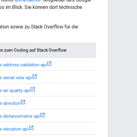
 im Blick. Sie können dort technische
tion sowie zu Stack Overflow für die
n zum Coding auf Stack Overflow
e-address-validation-api
e-aerial-view-api
-air-quality-api
e-direction
e-distancematrix-api
e-elevation-api