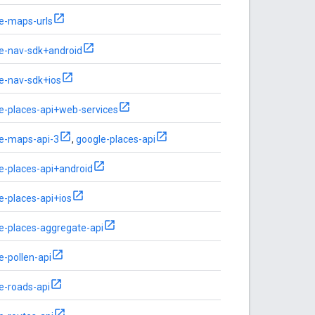
e-maps-urls
e-nav-sdk+android
e-nav-sdk+ios
e-places-api+web-services
e-maps-api-3
,
google-places-api
e-places-api+android
e-places-api+ios
e-places-aggregate-api
e-pollen-api
e-roads-api