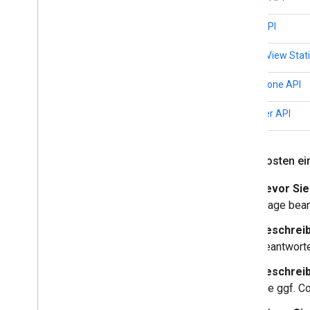
Solar API
Street View Stat
Time Zone API
Weather API
Beim Posten ei
Bevor Sie
Frage bean
Beschreib
beantworte
Beschreib
Sie ggf. C