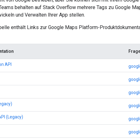
eams behalten auf Stack Overflow mehrere Tags zu Google Maps
ckeln und Verwalten Ihrer App stellen.
belle enthält Links zur Google Maps Platform-Produktdokumenta
tation
Frage
on API
googl
googl
google
Legacy)
googl
API (Legacy)
googl
googl