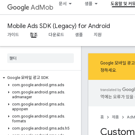
문서
샘플
도움말 및 커
AdMob
Mobile Ads SDK (Legacy) for Android
가이드
참조
다운로드
샘플
지원
Google 모바일 
정
하세요.
Google 모바일 광고 SDK
com
.
google
.
android
.
gms
.
ads
com
.
google
.
android
.
gms
.
ads
.
역에는 오류가 있을 
admanager
com
.
google
.
android
.
gms
.
ads
.
appopen
com
.
google
.
android
.
gms
.
ads
.
홈
제품
AdM
formats
Custom
com
.
google
.
android
.
gms
.
ads
.
h5