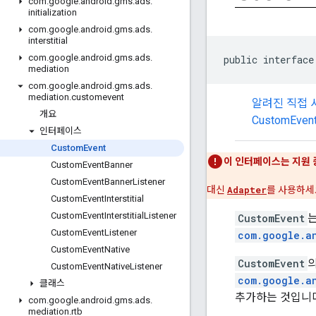
com
.
google
.
android
.
gms
.
ads
.
initialization
com
.
google
.
android
.
gms
.
ads
.
interstitial
com
.
google
.
android
.
gms
.
ads
.
public interface
mediation
com
.
google
.
android
.
gms
.
ads
.
mediation
.
customevent
알려진 직접
개요
CustomEvent
인터페이스
Custom
Event
이 인터페이스는 지원
Custom
Event
Banner
Custom
Event
Banner
Listener
대신
Adapter
를 사용하세
Custom
Event
Interstitial
Custom
Event
Interstitial
Listener
CustomEvent
Custom
Event
Listener
com.google.a
Custom
Event
Native
CustomEvent
의
Custom
Event
Native
Listener
com.google.a
클래스
추가하는 것입니다
com
.
google
.
android
.
gms
.
ads
.
mediation
.
rtb