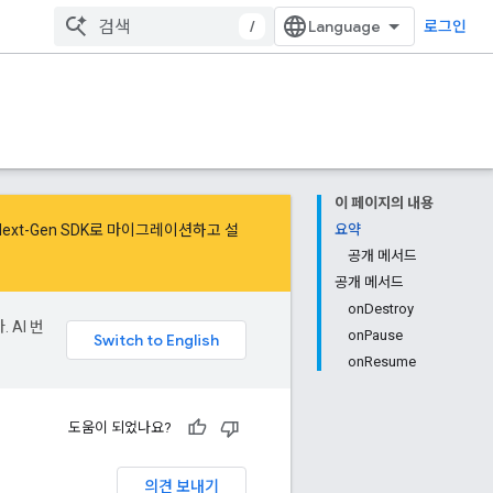
/
로그인
이 페이지의 내용
Next-Gen SDK로 마이그레이션
하고
설
요약
공개 메서드
공개 메서드
onDestroy
 AI 번
onPause
onResume
도움이 되었나요?
의견 보내기