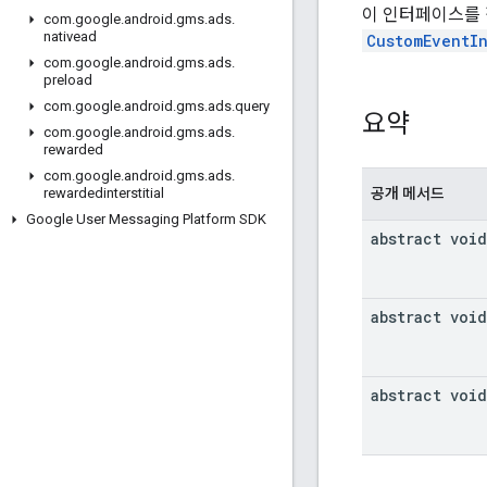
이 인터페이스를 
com
.
google
.
android
.
gms
.
ads
.
nativead
CustomEventIn
com
.
google
.
android
.
gms
.
ads
.
preload
com
.
google
.
android
.
gms
.
ads
.
query
요약
com
.
google
.
android
.
gms
.
ads
.
rewarded
com
.
google
.
android
.
gms
.
ads
.
공개 메서드
rewardedinterstitial
Google User Messaging Platform SDK
abstract void
abstract void
abstract void