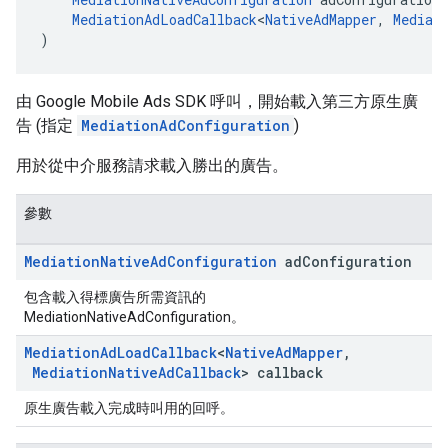
MediationAdLoadCallback
<
NativeAdMapper
, 
Mediat
)
由 Google Mobile Ads SDK 呼叫，開始載入第三方原生廣
告 (指定
MediationAdConfiguration
)
用於從中介服務請求載入勝出的廣告。
參數
Mediation
Native
Ad
Configuration
ad
Configuration
包含載入得標廣告所需資訊的
MediationNativeAdConfiguration。
Mediation
Ad
Load
Callback
<
Native
Ad
Mapper
,
Mediation
Native
Ad
Callback
> callback
原生廣告載入完成時叫用的回呼。