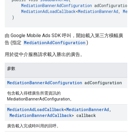
MediationBannerAdConfiguration
 adConfiguration,
MediationAdLoadCallback
<
MediationBannerAd
, 
Med
)
由 Google Mobile Ads SDK 呼叫，開始載入第三方橫幅廣
告 (指定
MediationAdConfiguration
)
用於從中介服務請求載入勝出的廣告。
參數
Mediation
Banner
Ad
Configuration
ad
Configuration
包含載入得標廣告所需資訊的
MediationBannerAdConfiguration。
Mediation
Ad
Load
Callback
<
Mediation
Banner
Ad
,
Mediation
Banner
Ad
Callback
> callback
廣告載入完成時叫用的回呼。