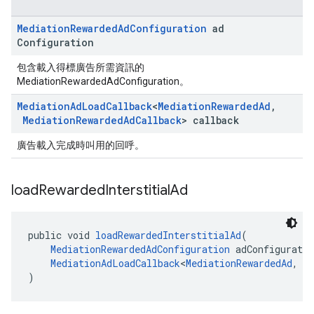
Mediation
Rewarded
Ad
Configuration
ad
Configuration
包含載入得標廣告所需資訊的
MediationRewardedAdConfiguration。
Mediation
Ad
Load
Callback
<
Mediation
Rewarded
Ad
,
Mediation
Rewarded
Ad
Callback
> callback
廣告載入完成時叫用的回呼。
load
Rewarded
Interstitial
Ad
public void 
loadRewardedInterstitialAd
(
MediationRewardedAdConfiguration
 adConfiguratio
MediationAdLoadCallback
<
MediationRewardedAd
, 
M
)