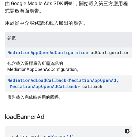
由 Google Mobile Ads SDK 呼叫，開始載入第三方應用程
式開啟頁面廣告。
用於從中介服務請求載入勝出的廣告。
參數
Mediation
App
Open
Ad
Configuration
ad
Configuration
包含載入得標廣告所需資訊的
MediationAppOpenAdConfiguration。
Mediation
Ad
Load
Callback
<
Mediation
App
Open
Ad
,
Mediation
App
Open
Ad
Callback
> callback
廣告載入完成時叫用的回呼。
load
Banner
Ad
public void 
loadBannerAd
(