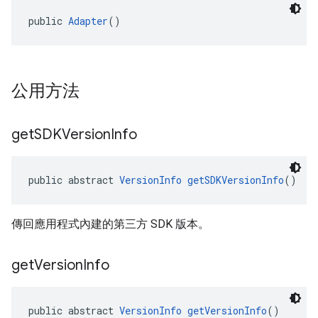
public 
Adapter
()
公用方法
get
SDKVersion
Info
public abstract 
VersionInfo
getSDKVersionInfo
()
傳回應用程式內建的第三方 SDK 版本。
get
Version
Info
public abstract 
VersionInfo
getVersionInfo
()