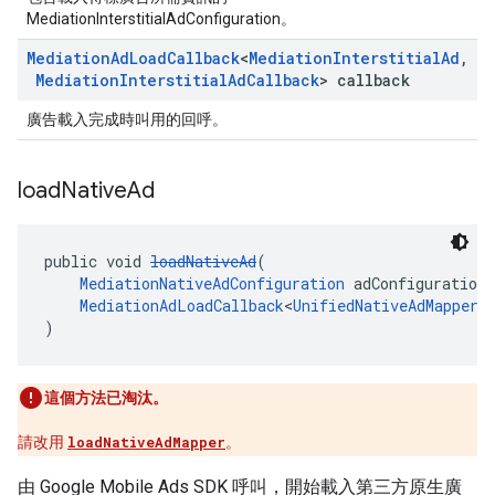
MediationInterstitialAdConfiguration。
Mediation
Ad
Load
Callback
<
Mediation
Interstitial
Ad
,
Mediation
Interstitial
Ad
Callback
> callback
廣告載入完成時叫用的回呼。
load
Native
Ad
public void 
loadNativeAd
(
MediationNativeAdConfiguration
 adConfiguration,
MediationAdLoadCallback
<
UnifiedNativeAdMapper
,
)
這個方法已淘汰。
請改用
loadNativeAdMapper
。
由 Google Mobile Ads SDK 呼叫，開始載入第三方原生廣