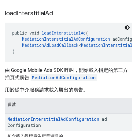
load
Interstitial
Ad
public void 
loadInterstitialAd
(
MediationInterstitialAdConfiguration
 adConfigur
MediationAdLoadCallback
<
MediationInterstitialA
)
由 Google Mobile Ads SDK 呼叫，開始載入指定的第三方
插頁式廣告
MediationAdConfiguration
用於從中介服務請求載入勝出的廣告。
參數
Mediation
Interstitial
Ad
Configuration
ad
Configuration
包含載入得標廣告所需資訊的