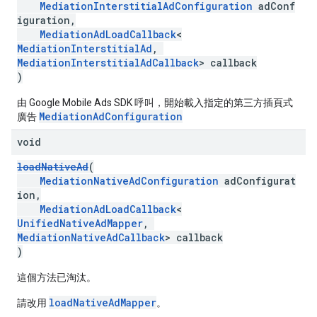
MediationInterstitialAdConfiguration
adConf
iguration,
MediationAdLoadCallback
<
MediationInterstitialAd
,
MediationInterstitialAdCallback
> callback
)
由 Google Mobile Ads SDK 呼叫，開始載入指定的第三方插頁式
MediationAdConfiguration
廣告
void
loadNativeAd
(
MediationNativeAdConfiguration
adConfigurat
ion,
MediationAdLoadCallback
<
UnifiedNativeAdMapper
,
MediationNativeAdCallback
> callback
)
這個方法已淘汰。
loadNativeAdMapper
請改用
。