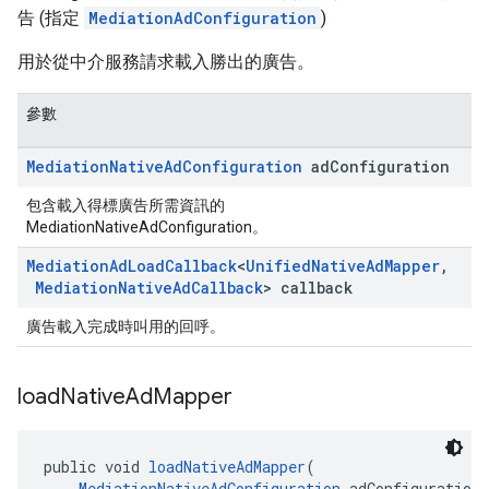
告 (指定
MediationAdConfiguration
)
用於從中介服務請求載入勝出的廣告。
參數
Mediation
Native
Ad
Configuration
ad
Configuration
包含載入得標廣告所需資訊的
MediationNativeAdConfiguration。
Mediation
Ad
Load
Callback
<
Unified
Native
Ad
Mapper
,
Mediation
Native
Ad
Callback
> callback
廣告載入完成時叫用的回呼。
load
Native
Ad
Mapper
public void 
loadNativeAdMapper
(
MediationNativeAdConfiguration
 adConfiguration,