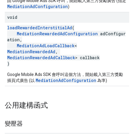
由 Google Mobile Ads SDK 呼叫，開始載入第三方獎勵廣告 (指定
MediationAdConfiguration
)
void
loadRewardedInterstitialAd
(
MediationRewardedAdConfiguration
adConfigur
ation,
MediationAdLoadCallback
<
MediationRewardedAd
,
MediationRewardedAdCallback
> callback
)
Google Mobile Ads SDK 會呼叫這個方法，開始載入第三方獎勵
MediationAdConfiguration
插頁式廣告 (以
為準)
公用建構函式
變壓器