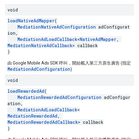
void
loadNativeAdMapper
(
MediationNativeAdConfiguration
adConfigurat
ion,
MediationAdLoadCallback
<
NativeAdMapper
,
MediationNativeAdCallback
> callback
)
由 Google Mobile Ads SDK 呼叫，開始載入第三方原生廣告 (指定
MediationAdConfiguration
)
void
loadRewardedAd
(
MediationRewardedAdConfiguration
adConfigur
ation,
MediationAdLoadCallback
<
MediationRewardedAd
,
MediationRewardedAdCallback
> callback
)