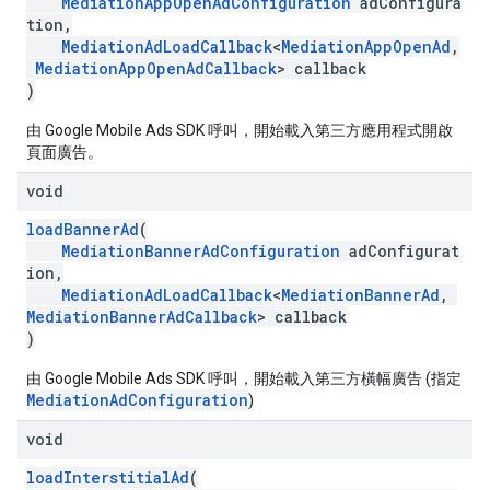
MediationAppOpenAdConfiguration
adConfigura
tion,
MediationAdLoadCallback
<
MediationAppOpenAd
,
MediationAppOpenAdCallback
> callback
)
由 Google Mobile Ads SDK 呼叫，開始載入第三方應用程式開啟
頁面廣告。
void
loadBannerAd
(
MediationBannerAdConfiguration
adConfigurat
ion,
MediationAdLoadCallback
<
MediationBannerAd
,
MediationBannerAdCallback
> callback
)
由 Google Mobile Ads SDK 呼叫，開始載入第三方橫幅廣告 (指定
MediationAdConfiguration
)
void
loadInterstitialAd
(