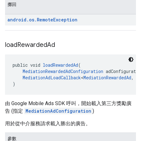
擲回
android
.
os
.
Remote
Exception
load
Rewarded
Ad
public void 
loadRewardedAd
(
MediationRewardedAdConfiguration
 adConfiguratio
MediationAdLoadCallback
<
MediationRewardedAd
, 
M
)
由 Google Mobile Ads SDK 呼叫，開始載入第三方獎勵廣
告 (指定
MediationAdConfiguration
)
用於從中介服務請求載入勝出的廣告。
參數