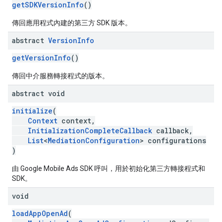
getSDKVersionInfo
()
傳回應用程式內建的第三方 SDK 版本。
abstract
Version
Info
getVersionInfo
()
傳回中介服務轉接程式的版本。
abstract void
initialize
(
Context
context,
InitializationCompleteCallback
callback,
List
<
MediationConfiguration
> configurations
)
由 Google Mobile Ads SDK 呼叫，用於初始化第三方轉接程式和
SDK。
void
loadAppOpenAd
(