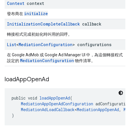
Context
context
initialize
發布商在
Initialization
Complete
Callback
callback
轉接程式完成初始化時叫用的回呼。
List
<
Mediation
Configuration
> configurations
在 Google AdMob 或 Google Ad Manager UI 中，為這個轉接程式
MediationConfiguration
設定的
物件清單。
load
App
Open
Ad
public void 
loadAppOpenAd
(
MediationAppOpenAdConfiguration
 adConfiguratio
MediationAdLoadCallback
<
MediationAppOpenAd
, 
Me
)