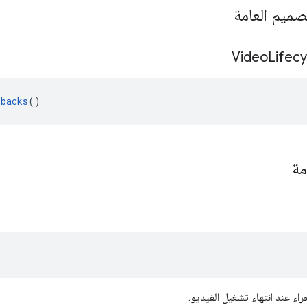
صميم العامة
Video
Lifecy
lbacks
()
مة
راء عند انتهاء تشغيل الفيديو.