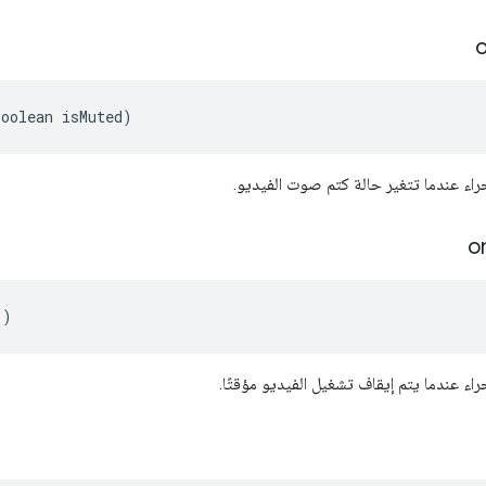
boolean isMuted)
جراء عندما تتغير حالة كتم صوت الفيديو.
o
()
راء عندما يتم إيقاف تشغيل الفيديو مؤقتًا.