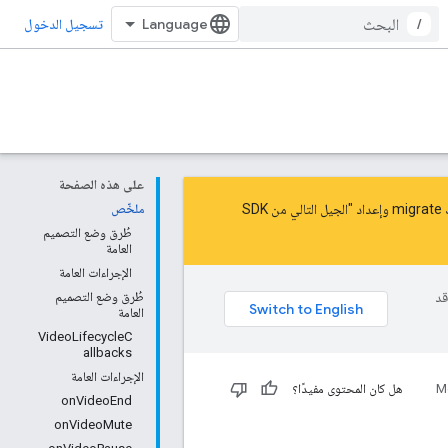
/
تسجيل الدخول
على هذه الصفحة
migrate
و
إعداد "الجيل التالي من SDK
ملخّص
طُرق وضع التصميم
العامة
الإجراءات العامة
وقد
طُرق وضع التصميم
العامة
VideoLifecycleC
allbacks
الإجراءات العامة
M
هل كان المحتوى مفيدًا؟
onVideoEnd
onVideoMute