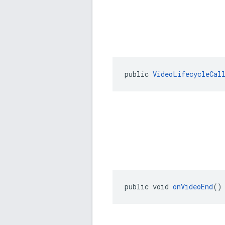
public 
VideoLifecycleCal
public void 
onVideoEnd
()