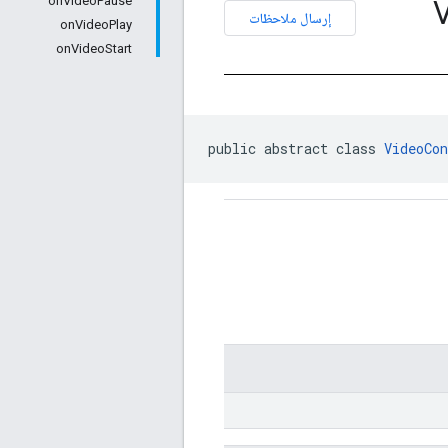
onVideoPause
إرسال ملاحظات
onVideoPlay
onVideoStart
public abstract class 
VideoCo