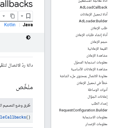
allbacks
أداة معالجة المستمعين
Ad
Load
Callback
أداة تحميل الإعلانات
Ad
Loader
.
Builder
Kotlin
|
Java
طلب الإعلان
أداة إنشاء طلبات الإعلان
حجم الإعلان
القيمة الإعلانية
مشاهدة الإعلان
معلومات استجابة المحوّل
دالة ردّ الاتصال لتل
مشاهدة الإعلانات الأساسية
معاودة الاتصال بمحتوى ملء الشاشة
خطأ في تحميل الإعلان
ملخّص
أدوات الوساطة
إعلانات الجوّال
إعداد الطلب
طُرق وضع التصميم الع
Request
Configuration
.
Builder
leCallbacks
()
معلومات الاستجابة
معلومات الإصدار