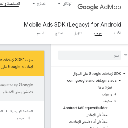
الوثائق
نماذج
المساعدة والم
AdMob
Mobile Ads SDK (Legacy) for Android
الأدلة
المرجع
التنزيل
نماذج
الدعم
حزمة "SDK لإعلانات Google على الأجهزة الجوّالة" في وضع الصيانة للحصول على آخر التحديثات والميزات، عليك
لإعلانات Google على الأجهزة الجوّالة"
SDK لإعلانات Google على الجوال
com
.
google
.
android
.
gms
.
ads
نظرة عامّة
تتضمّن بعض الأخطاء.
واجهات
صفوف
Abstract
Ad
Request
Builder
الصفحة الرئيسية
ال
خطأ في الإعلان
المرجع
خطأ في أداة فحص الإعلانات