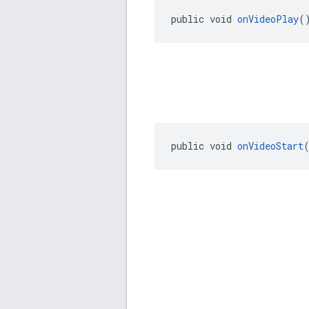
public void 
onVideoPlay
(
public void 
onVideoStart