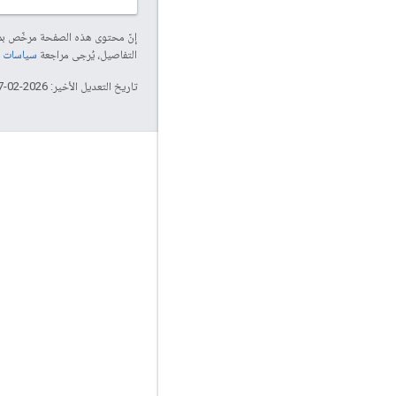
إنّ محتوى هذه الصفحة مرخّص 
التفاصيل، يُرجى مراجعة
سياسات موقع elopers
تاريخ التعديل الأخير: 2026-02-17 (حسب التوقيت العالمي المتفَّق عليه)
التفاعل
Google Developer Program
Google Developer Groups
Google Developer Experts
Accelerators
Google Cloud & NVIDIA