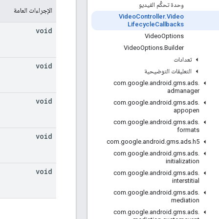
وحدة تحكُّم الفيديو
الإجراءات العامة
Video
Controller
.
Video
Lifecycle
Callbacks
void
Video
Options
Video
Options
.
Builder
تعدادات
void
التعليقات التوضيحية
com
.
google
.
android
.
gms
.
ads
.
admanager
void
com
.
google
.
android
.
gms
.
ads
.
appopen
com
.
google
.
android
.
gms
.
ads
.
formats
void
com
.
google
.
android
.
gms
.
ads
.
h5
com
.
google
.
android
.
gms
.
ads
.
initialization
void
com
.
google
.
android
.
gms
.
ads
.
interstitial
com
.
google
.
android
.
gms
.
ads
.
mediation
com
.
google
.
android
.
gms
.
ads
.