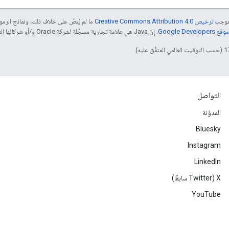
بموجب
ترخيص Creative Commons Attribution 4.0‏
ما لم يُنصّ على خلاف ذلك، ونماذج الر
Google Dev‏
. إنّ Java هي علامة تجارية مسجَّلة لشركة Oracle و/أو شركائها التابعين.
التواصل
المدوّنة
Bluesky
Instagram
LinkedIn
‫X ‏(Twitter سابقًا)
YouTube