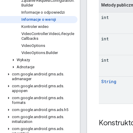
Żądanie Request
Configuration
.
Metody publicz
Builder
Informacje o odpowiedzi
int
Informacje o wersji
Kontroler wideo
Video
Controller
.
Video
Lifecycle
int
Callbacks
Video
Options
Video
Options
.
Builder
int
Wykazy
Adnotacje
com
.
google
.
android
.
gms
.
ads
.
admanager
String
com
.
google
.
android
.
gms
.
ads
.
appopen
com
.
google
.
android
.
gms
.
ads
.
formats
com
.
google
.
android
.
gms
.
ads
.
h5
com
.
google
.
android
.
gms
.
ads
.
Konstrukto
initialization
com
.
google
.
android
.
gms
.
ads
.