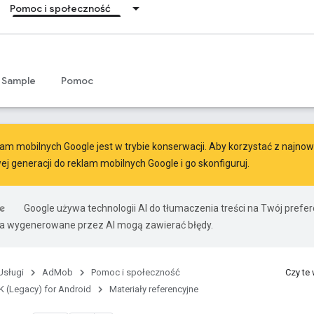
Pomoc i społeczność
Sample
Pomoc
am mobilnych Google jest w trybie konserwacji. Aby korzystać z najnowsz
ej generacji do reklam mobilnych Google
i go skonfiguruj.
Google używa technologii AI do tłumaczenia treści na Twój pref
ia wygenerowane przez AI mogą zawierać błędy.
Usługi
AdMob
Pomoc i społeczność
Czy te
 (Legacy) for Android
Materiały referencyjne