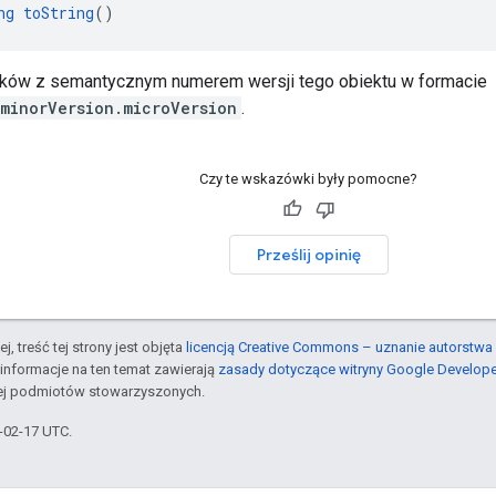
ng
toString
()
aków z semantycznym numerem wersji tego obiektu w formacie
.minorVersion.microVersion
.
Czy te wskazówki były pomocne?
Prześlij opinię
j, treść tej strony jest objęta
licencją Creative Commons – uznanie autorstwa 
informacje na ten temat zawierają
zasady dotyczące witryny Google Develop
jej podmiotów stowarzyszonych.
6-02-17 UTC.