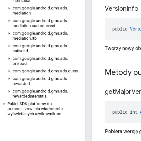
interstitial
Version
Info
com
.
google
.
android
.
gms
.
ads
.
mediation
com
.
google
.
android
.
gms
.
ads
.
mediation
.
customevent
public 
Vers
com
.
google
.
android
.
gms
.
ads
.
mediation
.
rtb
com
.
google
.
android
.
gms
.
ads
.
Tworzy nowy ob
nativead
com
.
google
.
android
.
gms
.
ads
.
preload
Metody pu
com
.
google
.
android
.
gms
.
ads
.
query
com
.
google
.
android
.
gms
.
ads
.
rewarded
get
Major
Ver
com
.
google
.
android
.
gms
.
ads
.
rewardedinterstitial
Pakiet SDK platformy do
personalizowania wiadomości
public int 
wyświetlanych użytkownikom
Pobiera wersję 