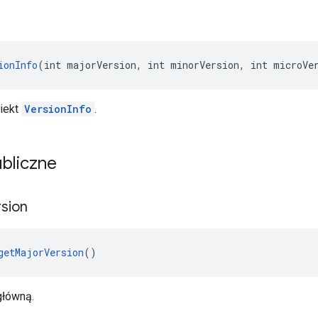
ionInfo
(int majorVersion, int minorVersion, int microVe
iekt
VersionInfo
.
bliczne
sion
getMajorVersion
()
główną.