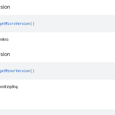
sion
getMicroVersion
()
mikro.
sion
getMinorVersion
()
podrzędną.