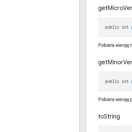
get
Micro
Ver
public int 
Pobiera wersję 
get
Minor
Ver
public int 
Pobiera wersję 
to
String