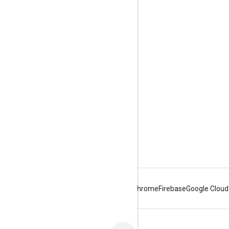
Komunikacja
Google Developer Program
Google Developer Groups
Google Developer Experts
Accelerators
Google Cloud & NVIDIA
Android
Chrome
Firebase
Google Cloud