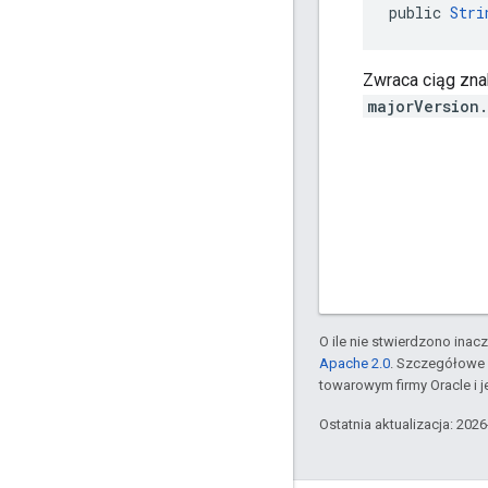
public 
Stri
Zwraca ciąg zn
majorVersion
O ile nie stwierdzono inacze
Apache 2.0
. Szczegółowe 
towarowym firmy Oracle i 
Ostatnia aktualizacja: 202