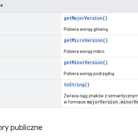
ne
getMajorVersion
()
Pobiera wersję główną.
getMicroVersion
()
Pobiera wersję mikro.
getMinorVersion
()
Pobiera wersję podrzędną.
toString
()
Zwraca ciąg znaków z semantycznym 
majorVersion.minorV
w formacie
ry publiczne