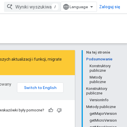
/
Zaloguj się
Na tej stronie
ych aktualizacji i funkcji,
migrate
Podsumowanie
Konstruktory
publiczne
Metody
publiczne
erowany
Konstruktory
publiczne
VersionInfo
Metody publiczne
 wskazówki były pomocne?
getMajorVersion
getMicroVersion