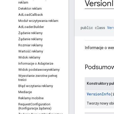
Version
reklam
Detektor reklam
Ad
Load
Callback
Moduł wczytywania reklam
Ad
Loader
.
Builder
public class 
Ver
Żądanie reklamy
Żądanie reklamy
Rozmiar reklamy
Informacje o we
Wartość reklamy
Widok reklamy
Informacje o Adapterze
Podsumow
Widok podstawowyreklamy
Wywołanie zwrotne pełnej
treści
Konstruktory pu
Błąd wczytania reklamy
Mediacje
VersionInfo
(
Reklamy mobilne
Tworzy nowy ob
Request
Configuration
(Konfiguracja żądania)