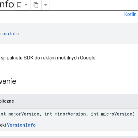
Info
Kotlin
sionInfo
rsji pakietu SDK do reklam mobilnych Google.
anie
bliczne
int majorVersion, int minorVersion, int microVersion)
VersionInfo
iekt
.