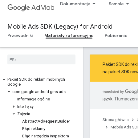
Dokumentacja
Sample
AdMob
Mobile Ads SDK (Legacy) for Android
Przewodniki
Materiały referencyjne
Pobieranie
Pakiet SDK do rekl
na
pakiet SDK now
Pakiet SDK do reklam mobilnych
Google
com
.
google
.
android
.
gms
.
ads
język. Tłumaczen
Informacje ogólne
Interfejsy
Zajęcia
Strona główna
Abstract
Ad
Request
Builder
Mobile Ads SDK
Błąd reklamy
Błąd narzędzia Inspektora