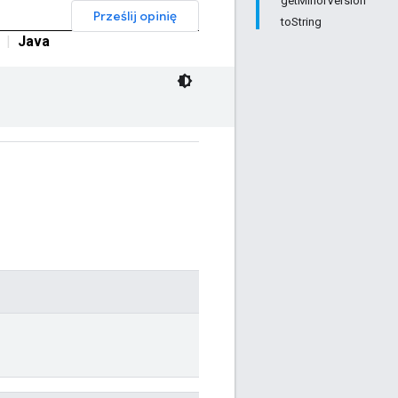
getMinorVersion
Prześlij opinię
toString
|
Java