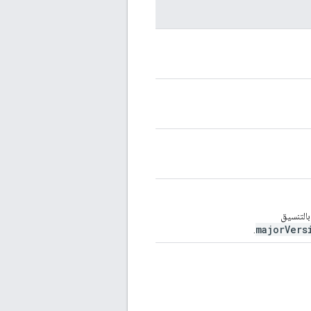
بالتنسيق
majorVers
.