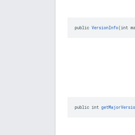
public 
VersionInfo
(int m
public int 
getMajorVersi