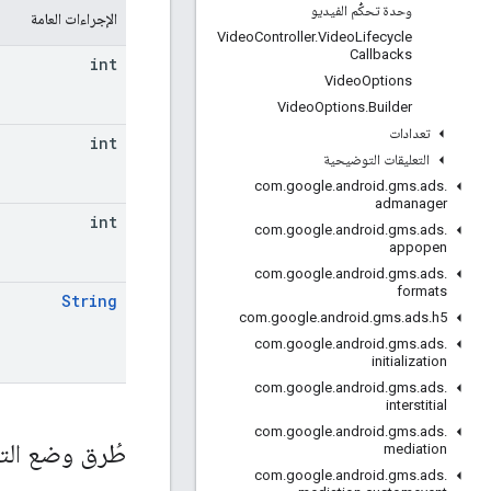
وحدة تحكُّم الفيديو
الإجراءات العامة
Video
Controller
.
Video
Lifecycle
Callbacks
int
Video
Options
Video
Options
.
Builder
تعدادات
int
التعليقات التوضيحية
com
.
google
.
android
.
gms
.
ads
.
admanager
int
com
.
google
.
android
.
gms
.
ads
.
appopen
com
.
google
.
android
.
gms
.
ads
.
formats
String
com
.
google
.
android
.
gms
.
ads
.
h5
com
.
google
.
android
.
gms
.
ads
.
initialization
com
.
google
.
android
.
gms
.
ads
.
interstitial
com
.
google
.
android
.
gms
.
ads
.
طُرق وضع الت
mediation
com
.
google
.
android
.
gms
.
ads
.