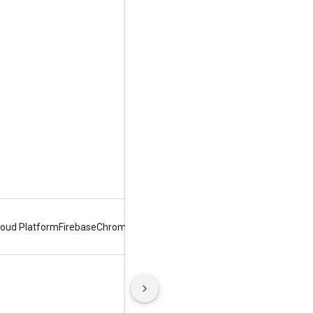
Google Developer Program
Google Developer Groups
Google Developer Experts
Accelerators
Google Cloud & NVIDIA
loud Platform
Firebase
Chrome
Android
البنود
الخصوصية
Manage cookies