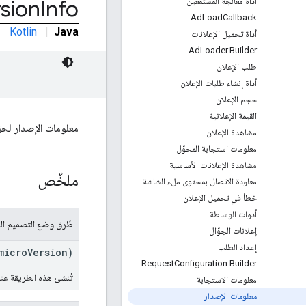
sion
Info
أداة معالجة المستمعين
Ad
Load
Callback
Kotlin
|
Java
أداة تحميل الإعلانات
Ad
Loader
.
Builder
طلب الإعلان
أداة إنشاء طلبات الإعلان
حجم الإعلان
القيمة الإعلانية
معلومات الإصدار لحزمة "SDK لإعلانات Google على الأجه
مشاهدة الإعلان
معلومات استجابة المحوّل
مشاهدة الإعلانات الأساسية
ملخّص
معاودة الاتصال بمحتوى ملء الشاشة
خطأ في تحميل الإعلان
أدوات الوساطة
طُرق وضع التصميم الع
إعلانات الجوّال
إعداد الطلب
microVersion)
Request
Configuration
.
Builder
تُنشئ هذه الطريقة ع
معلومات الاستجابة
معلومات الإصدار