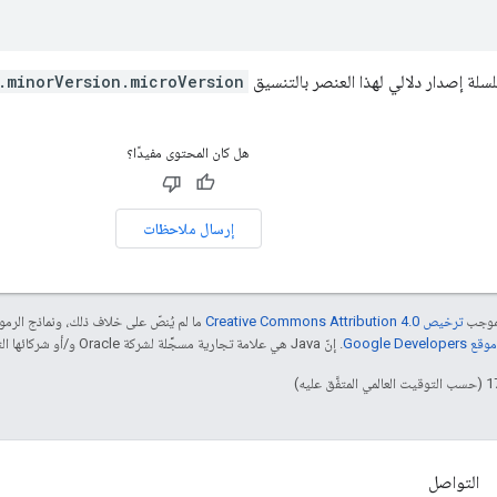
لة إصدار دلالي لهذا العنصر بالتنسيق
.minorVersion.microVersion
هل كان المحتوى مفيدًا؟
إرسال ملاحظات
بموجب
ترخيص Creative Commons Attribution 4.0‏
ما لم يُنصّ على خلاف ذلك، ونماذج الر
Google Dev‏
. إنّ Java هي علامة تجارية مسجَّلة لشركة Oracle و/أو شركائها التابعين.
التواصل