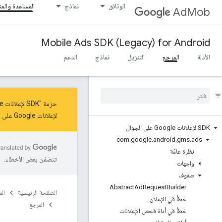
الوثائق
نماذج
المساعدة والم
AdMob
Mobile Ads SDK (Legacy) for Android
الأدلة
المرجع
التنزيل
نماذج
الدعم
حزمة "SDK لإعلانات Google على الأجهزة الجوّالة" في وضع الصيانة للحصول على آخر التحديثات والميزات، عليك
لإعلانات Google على الأجهزة الجوّالة"
SDK لإعلانات Google على الجوال
com
.
google
.
android
.
gms
.
ads
نظرة عامّة
تتضمّن بعض الأخطاء.
واجهات
صفوف
Abstract
Ad
Request
Builder
الصفحة الرئيسية
ال
خطأ في الإعلان
المرجع
خطأ في أداة فحص الإعلانات