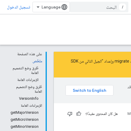
/
تسجيل الدخول
على هذه الصفحة
migrate
و
إعداد "الجيل التالي من SDK
ملخّص
طُرق وضع التصميم
العامة
الإجراءات العامة
وقد
طُرق وضع التصميم
العامة
VersionInfo
الإجراءات العامة
getMajorVersion
M
هل كان المحتوى مفيدًا؟
getMicroVersion
getMinorVersion