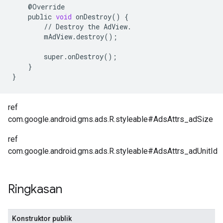
@
Override
public
void
onDestroy
()
{
//
Destroy
the
AdView
.
mAdView
.
destroy
();
super
.
onDestroy
();
}
}
ref
com.google.android.gms.ads.R.styleable#AdsAttrs_adSize
ref
com.google.android.gms.ads.R.styleable#AdsAttrs_adUnitId
Ringkasan
Konstruktor publik