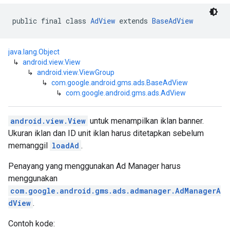
public final class 
AdView
 extends 
BaseAdView
n
java.lang.Object
↳
android.view.View
customevent
↳
android.view.ViewGroup
↳
com.google.android.gms.ads.BaseAdView
tb
↳
com.google.android.gms.ads.AdView
android.view.View
untuk menampilkan iklan banner.
Ukuran iklan dan ID unit iklan harus ditetapkan sebelum
memanggil
loadAd
.
rstitial
Penayang yang menggunakan Ad Manager harus
menggunakan
com.google.android.gms.ads.admanager.AdManagerA
dView
.
Contoh kode: