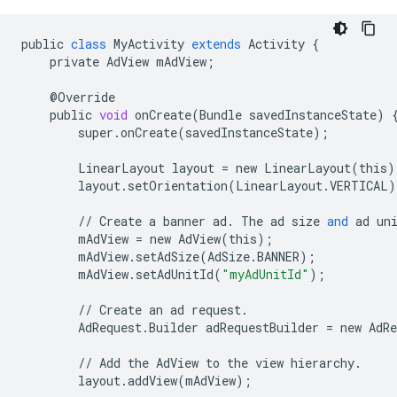
public
class
MyActivity
extends
Activity
{
private
AdView
mAdView
;
@
Override
public
void
onCreate
(
Bundle
savedInstanceState
)
super
.
onCreate
(
savedInstanceState
);
LinearLayout
layout
=
new
LinearLayout
(
this
)
layout
.
setOrientation
(
LinearLayout
.
VERTICAL
)
//
Create
a
banner
ad
.
The
ad
size
and
ad
un
mAdView
=
new
AdView
(
this
);
mAdView
.
setAdSize
(
AdSize
.
BANNER
);
mAdView
.
setAdUnitId
(
"myAdUnitId"
);
//
Create
an
ad
request
.
AdRequest
.
Builder
adRequestBuilder
=
new
AdRe
//
Add
the
AdView
to
the
view
hierarchy
.
layout
.
addView
(
mAdView
);