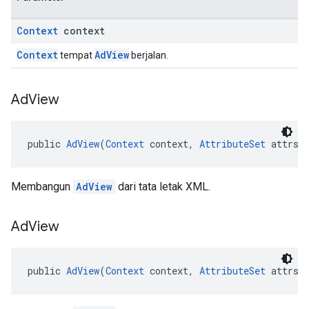
Context
context
Context
AdView
tempat
berjalan.
Ad
View
public 
AdView
(
Context
 context, 
AttributeSet
 attrs)
Membangun
AdView
dari tata letak XML.
Ad
View
public 
AdView
(
Context
 context, 
AttributeSet
 attrs,