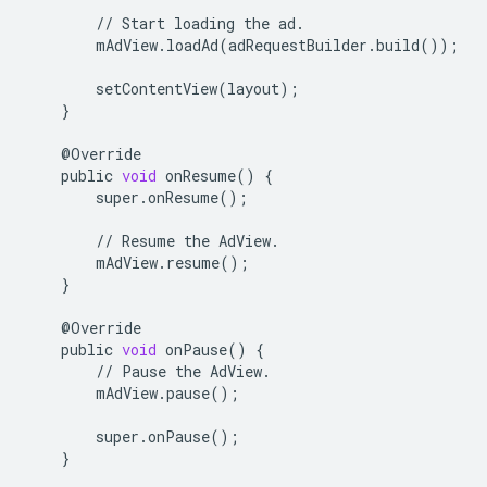
//
Start
loading
the
ad
.
mAdView
.
loadAd
(
adRequestBuilder
.
build
());
setContentView
(
layout
);
}
@
Override
public
void
onResume
()
{
super
.
onResume
();
//
Resume
the
AdView
.
mAdView
.
resume
();
}
@
Override
public
void
onPause
()
{
//
Pause
the
AdView
.
mAdView
.
pause
();
super
.
onPause
();
}