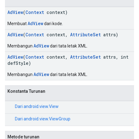
AdView
(
Context
context)
AdView
Membuat
dari kode.
AdView
(
Context
context,
AttributeSet
attrs)
AdView
Membangun
dari tata letak XML.
AdView
(
Context
context,
AttributeSet
attrs, int
defStyle)
AdView
Membangun
dari tata letak XML.
Konstanta Turunan
Dari
android.view.View
Dari
android.view.ViewGroup
Metode turunan